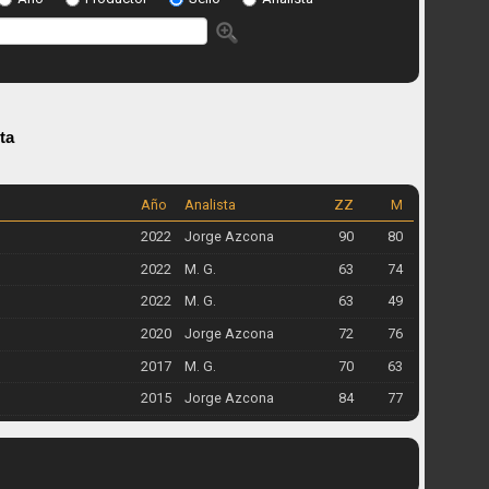
ta
Año
Analista
ZZ
M
2022
Jorge Azcona
90
80
2022
M. G.
63
74
2022
M. G.
63
49
2020
Jorge Azcona
72
76
2017
M. G.
70
63
2015
Jorge Azcona
84
77