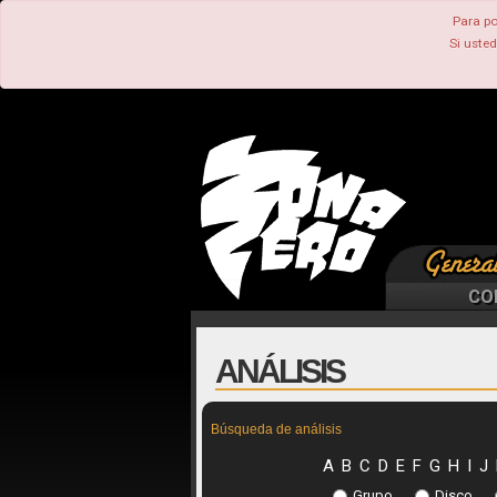
Para po
Si uste
CO
ANÁLISIS
Búsqueda de análisis
A
B
C
D
E
F
G
H
I
J
Grupo
Disco