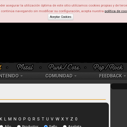
der asegurar la utilización óptima de este sitio utilizamos cookies propias y de terce
d continúa navegando sin modificar su configuración, acepta nuestra
política de coo
Aceptar Cookies
NTENIDO
COMUNIDAD
FEEDBACK
K
L
M
N
O
P
Q
R
S
T
U
V
W
X
Y
Z
0
Año
Productor
Sello
Analista