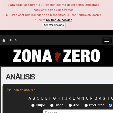
Para poder asegurar la utilización óptima de este sitio utilizamos
cookies propias y de terceros.
Si usted continúa navegando sin modificar su configuración, acepta
nuestra
política de cookies
.
Aceptar Cookies
ENTRA
CONTENIDO
COMUNIDAD
ANÁLISIS
FEEEDBACK
Búsqueda de análisis
FOROS
A
B
C
D
E
F
G
H
I
J
K
L
M
N
O
P
Q
R
S
T
Grupo
Disco
Año
Productor