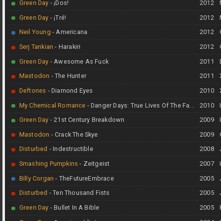
Green Day
- ¡Dos!
2012
Green Day
- ¡Tré!
2012
Neil Young
- Americana
2012
Serj Tankian
- Harakiri
2012
Green Day
- Awesome As Fuck
2011
Mastodon
- The Hunter
2011
Deftones
- Diamond Eyes
2010
My Chemical Romance
- Danger Days: True Lives Of The Fa...
2010
Green Day
- 21st Century Breakdown
2009
Mastodon
- Crack The Skye
2009
Disturbed
- Indestructible
2008
Smashing Pumpkins
- Zeitgeist
2007
Billy Corgan
- TheFutureEmbrace
2005
Disturbed
- Ten Thousand Fists
2005
Green Day
- Bullet In A Bible
2005