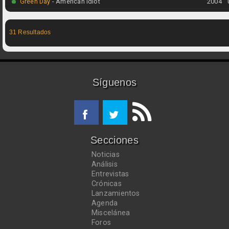
Green Day
- American Idiot
2004
31 Resultados
Síguenos
Secciones
Noticias
Análisis
Entrevistas
Crónicas
Lanzamientos
Agenda
Miscelánea
Foros