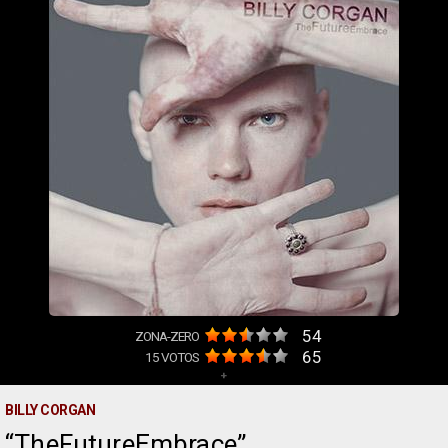
54
ZONA-ZERO
65
15
VOTOS
+
BILLY CORGAN
TheFutureEmbrace