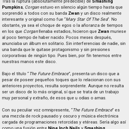
Tras la ruptura (absolutamente predecible) de
Smashing
Pumpkins
,
Corgan
estuvo en silencio algún tiempo hasta que
sorprendió a todos con su banda
Zwan
y un disco realmente
interesante y original como fue “
Mary Star Of The Sea
”. No
obstante, ya sea el choque de egos o la añoranza de tiempos
en los que
Corgan
llenaba estadios, hicieron que
Zwan
muriese
al poco tiempo de haber nacido. Pocos meses después,
anunciaba un álbum en solitario. Sin interferencias de nadie, sin
una banda que le quitase protagonismo y sin presiones
corporativas de ningún tipo. Pues bien, por fín tenemos entre
nuestras manos este disco.
Bajo el título “
The Future Embrace
”, presenta un disco que a
pesar de poseer pequeños toques que lo relacionan con sus
anteriores proyectos, resulta sorprendente. Aunque no resulta
ser un disco de lo más original, sí que se trata de un trabajo
muy personal y extraño, de esos que u odias o amas.
Con su peculiar voz omnipresente, “
The Future Embrace
” es
una mezcla de rock pausado y oscuro y música electrónica
cargada de programaciones retorcidas y etéreas. Sería algo así
como una fusión entre
Nine Inch Nails
y
Smashing