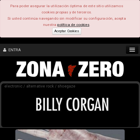
Para poder asegurar la utilización óptima de este sitio utilizamos
cookies propias y de terceros.
Si usted continúa navegando sin modificar su configuración, acepta
nuestra
política de cookies
.
Aceptar Cookies
ENTRA
CONTENIDO
electronic / alternative rock / shoegaze
COMUNIDAD
FEEEDBACK
FOROS