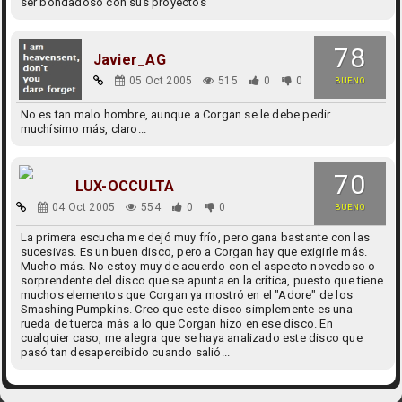
ser bondadoso con sus proyectos
78
Javier_AG
05 Oct 2005
515
0
0
BUENO
No es tan malo hombre, aunque a Corgan se le debe pedir
muchísimo más, claro...
70
LUX-OCCULTA
04 Oct 2005
554
0
0
BUENO
La primera escucha me dejó muy frío, pero gana bastante con las
sucesivas. Es un buen disco, pero a Corgan hay que exigirle más.
Mucho más. No estoy muy de acuerdo con el aspecto novedoso o
sorprendente del disco que se apunta en la crítica, puesto que tiene
muchos elementos que Corgan ya mostró en el "Adore" de los
Smashing Pumpkins. Creo que este disco simplemente es una
rueda de tuerca más a lo que Corgan hizo en ese disco. En
cualquier caso, me alegra que se haya analizado este disco que
pasó tan desapercibido cuando salió...