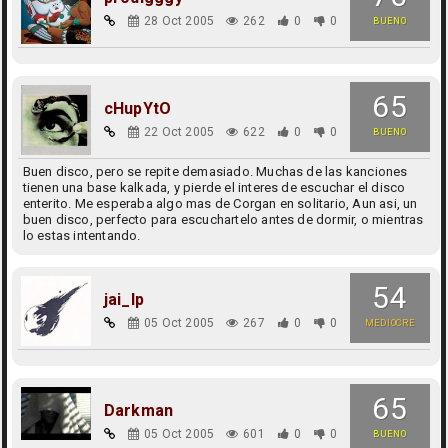
28 Oct 2005
262
0
0
BUENO
65
cHupYtO
22 Oct 2005
622
0
0
BUENO
Buen disco, pero se repite demasiado. Muchas de las kanciones
tienen una base kalkada, y pierde el interes de escuchar el disco
enterito. Me esperaba algo mas de Corgan en solitario, Aun asi, un
buen disco, perfecto para escuchartelo antes de dormir, o mientras
lo estas intentando.
54
jai_lp
05 Oct 2005
267
0
0
MEDIOCRE
65
Darkman
05 Oct 2005
601
0
0
BUENO