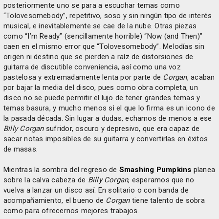
posteriormente uno se para a escuchar temas como
“Tolovesomebody”, repetitivo, soso y sin ningún tipo de interés
musical, e inevitablemente se cae de la nube. Otras piezas
como “I’m Ready” (sencillamente horrible) “Now (and Then)”
caen en el mismo error que “Tolovesomebody”. Melodías sin
origen ni destino que se pierden a raíz de distorsiones de
guitarra de discutible conveniencia, así como una voz
pastelosa y extremadamente lenta por parte de
Corgan
, acaban
por bajar la media del disco, pues como obra completa, un
disco no se puede permitir el lujo de tener grandes temas y
temas basura, y mucho menos si el que lo firma es un icono de
la pasada década. Sin lugar a dudas, echamos de menos a ese
Billy Corgan
sufridor, oscuro y depresivo, que era capaz de
sacar notas imposibles de su guitarra y convertirlas en éxitos
de masas.
Mientras la sombra del regreso de
Smashing Pumpkins
planea
sobre la calva cabeza de
Billy Corgan
, esperamos que no
vuelva a lanzar un disco así. En solitario o con banda de
acompañamiento, el bueno de
Corgan
tiene talento de sobra
como para ofrecernos mejores trabajos.