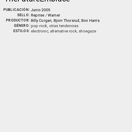
PUBLICACIÓN:
Junio 2005
SELLO:
Reprise
/
Warner
PRODUCTOR:
Billy Corgan
,
Bjorn Thorsrud
,
Bon Harris
GÉNERO:
pop-rock, otras tendencias
ESTILOS:
electronic, alternative rock, shoegaze