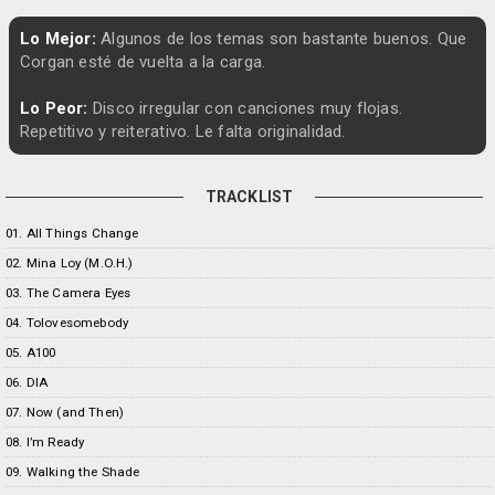
Lo Mejor:
Algunos de los temas son bastante buenos. Que
Corgan esté de vuelta a la carga.
Lo Peor:
Disco irregular con canciones muy flojas.
Repetitivo y reiterativo. Le falta originalidad.
TRACKLIST
01. All Things Change
02. Mina Loy (M.O.H.)
03. The Camera Eyes
04. Tolovesomebody
05. A100
06. DIA
07. Now (and Then)
08. I’m Ready
09. Walking the Shade