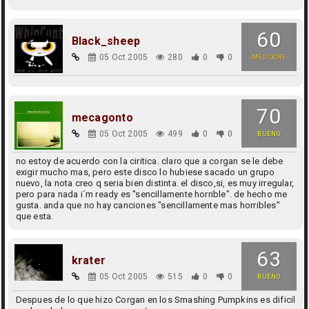
60
Black_sheep
05 Oct 2005
280
0
0
MEDIOCRE
70
mecagonto
05 Oct 2005
499
0
0
BUENO
no estoy de acuerdo con la ciritica. claro que a corgan se le debe
exigir mucho mas, pero este disco lo hubiese sacado un grupo
nuevo, la nota creo q seria bien distinta. el disco,si, es muy irregular,
pero para nada i´m ready es "sencillamente horrible". de hecho me
gusta. anda que no hay canciones "sencillamente mas horribles"
que esta.
63
krater
05 Oct 2005
515
0
0
BUENO
Despues de lo que hizo Corgan en los Smashing Pumpkins es dificil