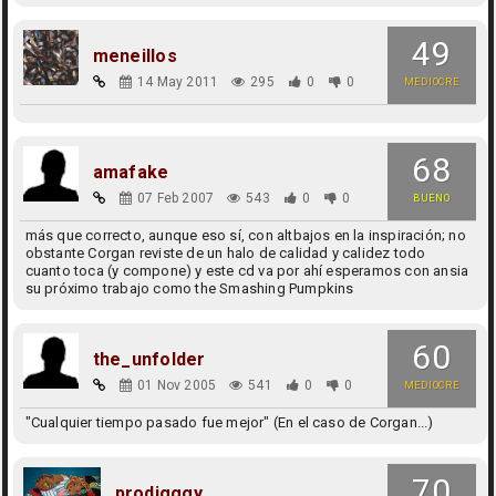
49
meneillos
14 May 2011
295
0
0
MEDIOCRE
68
amafake
07 Feb 2007
543
0
0
BUENO
más que correcto, aunque eso sí, con altbajos en la inspiración; no
obstante Corgan reviste de un halo de calidad y calidez todo
cuanto toca (y compone) y este cd va por ahí esperamos con ansia
su próximo trabajo como the Smashing Pumpkins
60
the_unfolder
01 Nov 2005
541
0
0
MEDIOCRE
"Cualquier tiempo pasado fue mejor" (En el caso de Corgan...)
70
prodigggy