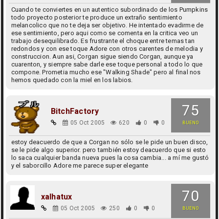
Cuando te conviertes en un autentico subordinado de los Pumpkins
todo proyecto posterior te produce un extraño sentimiento
melancolico que no te deja ser objetivo. He intentado evadirme de
ese sentimiento, pero aqui como se comenta en la critica veo un
trabajo desequilibrado. Es frustrante el choque entre temas tan
redondos y con ese toque Adore con otros carentes de melodia y
construccion. Aun asi, Corgan sigue siendo Corgan, aunque ya
cuarenton, y siempre sabe darle ese toque personal a todo lo que
compone. Prometia mucho ese "Walking Shade" pero al final nos
hemos quedado con la miel en los labios.
75
BitchFactory
05 Oct 2005
620
0
0
BUENO
estoy deacuerdo de que a Corgan no sólo se le pide un buen disco,
se le pide algo superior. pero también estoy deacuerdo que si esto
lo saca cualquier banda nueva pues la cosa cambia... a mí me gustó
y el saborcillo Adore me parece super elegante
70
xalhatux
05 Oct 2005
250
0
0
BUENO