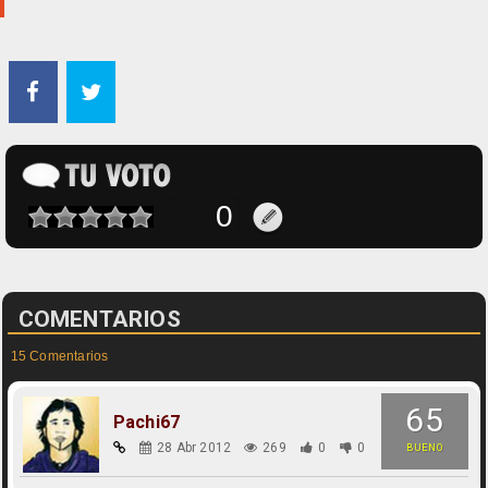
COMENTARIOS
15 Comentarios
65
Pachi67
28 Abr 2012
269
0
0
BUENO