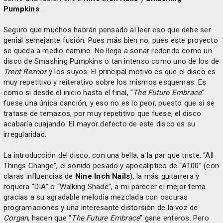
Pumpkins
.
Seguro que muchos habrán pensado al leer eso que debe ser
genial semejante fusión. Pues más bien no, pues este proyecto
se queda a medio camino. No llega a sonar redondo como un
disco de Smashing Pumpkins o tan intenso como uno de los de
Trent Reznor
y los suyos. El principal motivo es que el disco es
muy repetitivo y reiterativo sobre los mismos esquemas. Es
como si desde el inicio hasta el final, “
The Future Embrace
”
fuese una única canción, y eso no es lo peor, puesto que si se
tratase de temazos, por muy repetitivo que fuese, el disco
acabaría cuajando. El mayor defecto de este disco es su
irregularidad.
La introducción del disco, con una bella, a la par que triste, “All
Things Change”, el sonido pesado y apocalíptico de “A100” (con
claras influencias de
Nine Inch Nails
), la más guitarrera y
roquera “DIA” o “Walking Shade”, a mi parecer el mejor tema
gracias a su agradable melodía mezclada con oscuras
programaciones y una interesante distorsión de la voz de
Corgan
, hacen que “
The Future Embrace
” gane enteros. Pero