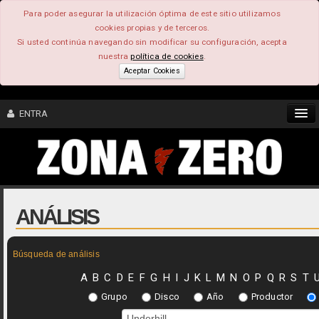
Para poder asegurar la utilización óptima de este sitio utilizamos
cookies propias y de terceros.
Si usted continúa navegando sin modificar su configuración, acepta
nuestra
política de cookies
.
Aceptar Cookies
ENTRA
CONTENIDO
COMUNIDAD
ANÁLISIS
FEEEDBACK
Búsqueda de análisis
FOROS
A
B
C
D
E
F
G
H
I
J
K
L
M
N
O
P
Q
R
S
T
Grupo
Disco
Año
Productor