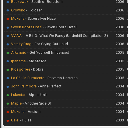
Beezewax
- South of Boredom
2006
Growing
- ...closer
2006
Moksha
- Supersilver Haze
2006
Seven Doors Hotel
- Seven Doors Hotel
2006
VV.AA.
- A Bit Of What We Fancy (Underhill Compilation 2)
2006
Varsity Drag
- For Crying Out Loud
2006
Arkanoid
- Get Yourself Influenced
2005
Ipanema
- Me Me Me
2005
Kidsgofree
- Dobra
2005
La Célula Durmiente
- Perverso Universo
2005
John Palmoore
- Anne Parfect
2004
Lukestar
- Alpine Unit
2004
Maple
- Another Side Of
2004
Moksha
- Ansium
2004
Uziel
- Pulse
2003