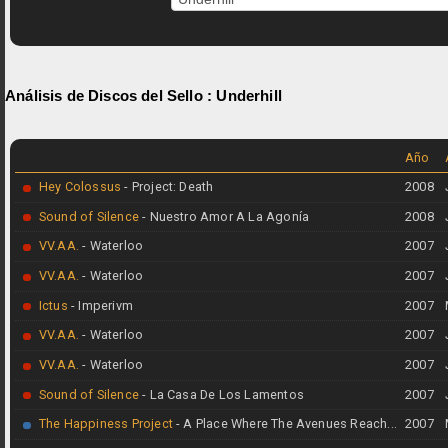
Análisis de Discos del Sello :
Underhill
Año
Hey Colossus
- Project: Death
2008
Sound of Silence
- Nuestro Amor A La Agonía
2008
VV.AA.
- Waterloo
2007
VV.AA.
- Waterloo
2007
Ictus
- Imperivm
2007
VV.AA.
- Waterloo
2007
VV.AA.
- Waterloo
2007
Sound of Silence
- La Casa De Los Lamentos
2007
The Happiness Project
- A Place Where The Avenues Reach...
2007