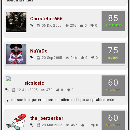
fueron grandes
85
Chrisfehn-666
06 Dic 2005
236
0
0
MUY BUENO
75
NaYaDe
20 Sep 2005
246
0
0
BUENO
60
sicsicsic
12 Ago 2005
479
0
0
MEDIOCRE
ya no son los que eran pero mantienen el tipo aceptablemente
60
the_berzerker
28 Mar 2005
467
0
0
MEDIOCRE