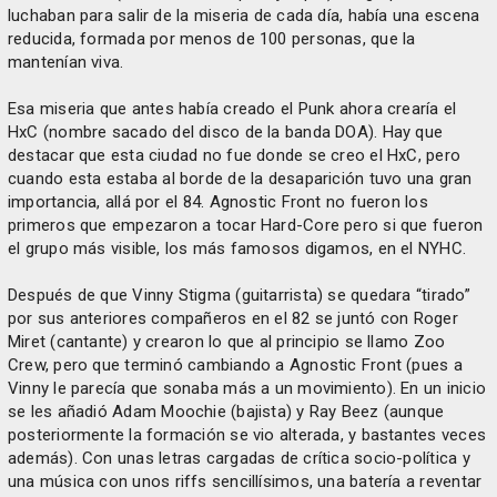
luchaban para salir de la miseria de cada día, había una escena
reducida, formada por menos de 100 personas, que la
mantenían viva.
Esa miseria que antes había creado el Punk ahora crearía el
HxC (nombre sacado del disco de la banda DOA). Hay que
destacar que esta ciudad no fue donde se creo el HxC, pero
cuando esta estaba al borde de la desaparición tuvo una gran
importancia, allá por el 84. Agnostic Front no fueron los
primeros que empezaron a tocar Hard-Core pero si que fueron
el grupo más visible, los más famosos digamos, en el NYHC.
Después de que Vinny Stigma (guitarrista) se quedara “tirado”
por sus anteriores compañeros en el 82 se juntó con Roger
Miret (cantante) y crearon lo que al principio se llamo Zoo
Crew, pero que terminó cambiando a Agnostic Front (pues a
Vinny le parecía que sonaba más a un movimiento). En un inicio
se les añadió Adam Moochie (bajista) y Ray Beez (aunque
posteriormente la formación se vio alterada, y bastantes veces
además). Con unas letras cargadas de crítica socio-política y
una música con unos riffs sencillísimos, una batería a reventar