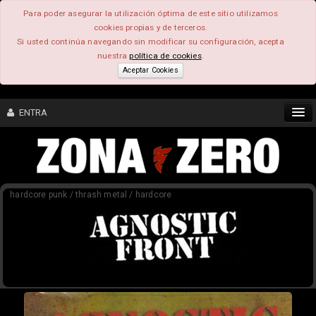
Para poder asegurar la utilización óptima de este sitio utilizamos
cookies propias y de terceros.
Si usted continúa navegando sin modificar su configuración, acepta
nuestra
política de cookies
.
Aceptar Cookies
ENTRA
CONTENIDO
hardcore punk / thrash metal / hardcore
COMUNIDAD
FEEEDBACK
FOROS