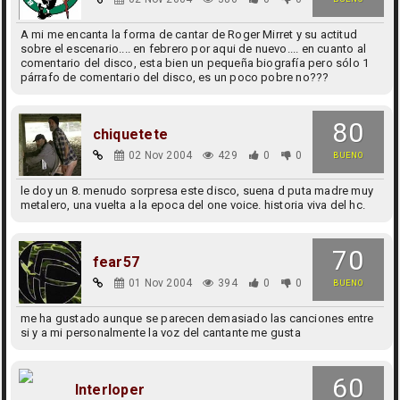
A mi me encanta la forma de cantar de Roger Mirret y su actitud
sobre el escenario.... en febrero por aqui de nuevo.... en cuanto al
comentario del disco, esta bien un pequeña biografía pero sólo 1
párrafo de comentario del disco, es un poco pobre no???
80
chiquetete
02 Nov 2004
429
0
0
BUENO
le doy un 8. menudo sorpresa este disco, suena d puta madre muy
metalero, una vuelta a la epoca del one voice. historia viva del hc.
70
fear57
01 Nov 2004
394
0
0
BUENO
me ha gustado aunque se parecen demasiado las canciones entre
si y a mi personalmente la voz del cantante me gusta
60
Interloper