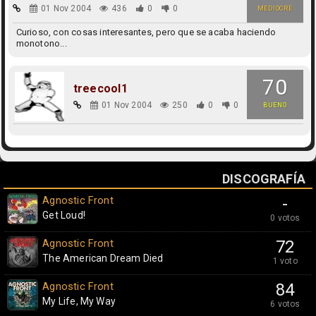
01 Nov 2004
436
0
0
MEDIOCRE
Curioso, con cosas interesantes, pero que se acaba haciendo
monotono...
70
treecool1
01 Nov 2004
250
0
0
BUENO
DISCOGRAFÍA
Agnostic Front
-
Get Loud!
0 votos
Agnostic Front
72
The American Dream Died
1 voto
Agnostic Front
84
My Life, My Way
6 votos