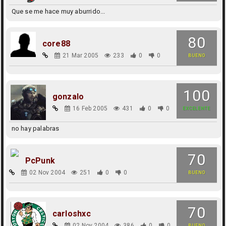
Que se me hace muy aburrido...
80
core88
21 Mar 2005
233
0
0
BUENO
100
gonzalo
16 Feb 2005
431
0
0
EXCELENTE
no hay palabras
70
PcPunk
02 Nov 2004
251
0
0
BUENO
70
carloshxc
02 Nov 2004
386
0
0
BUENO