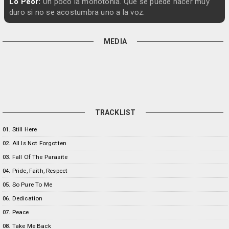
Lo Peor:
Un poco la monotonía. Que se puede hacer muy
duro si no se acostumbra uno a la voz.
MEDIA
TRACKLIST
01. Still Here
02. All Is Not Forgotten
03. Fall Of The Parasite
04. Pride, Faith, Respect
05. So Pure To Me
06. Dedication
07. Peace
08. Take Me Back