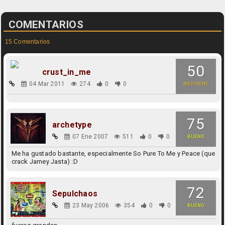
COMENTARIOS
15 Comentarios
50
crust_in_me
04 Mar 2011
274
0
0
MEDIOCRE
75
archetype
07 Ene 2007
511
0
0
BUENO
Me ha gustado bastante, especialmente So Pure To Me y Peace (que
crack Jamey Jasta) :D
72
Sepulchaos
23 May 2006
354
0
0
BUENO