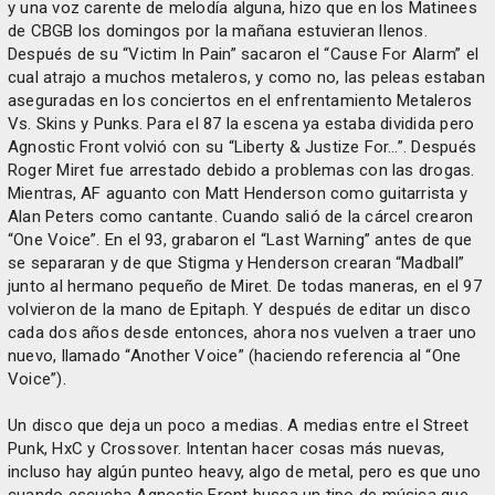
y una voz carente de melodía alguna, hizo que en los Matinees
de CBGB los domingos por la mañana estuvieran llenos.
Después de su “Victim In Pain” sacaron el “Cause For Alarm” el
cual atrajo a muchos metaleros, y como no, las peleas estaban
aseguradas en los conciertos en el enfrentamiento Metaleros
Vs. Skins y Punks. Para el 87 la escena ya estaba dividida pero
Agnostic Front volvió con su “Liberty & Justize For…”. Después
Roger Miret fue arrestado debido a problemas con las drogas.
Mientras, AF aguanto con Matt Henderson como guitarrista y
Alan Peters como cantante. Cuando salió de la cárcel crearon
“One Voice”. En el 93, grabaron el “Last Warning” antes de que
se separaran y de que Stigma y Henderson crearan “Madball”
junto al hermano pequeño de Miret. De todas maneras, en el 97
volvieron de la mano de Epitaph. Y después de editar un disco
cada dos años desde entonces, ahora nos vuelven a traer uno
nuevo, llamado “Another Voice” (haciendo referencia al “One
Voice”).
Un disco que deja un poco a medias. A medias entre el Street
Punk, HxC y Crossover. Intentan hacer cosas más nuevas,
incluso hay algún punteo heavy, algo de metal, pero es que uno
cuando escucha Agnostic Front busca un tipo de música que