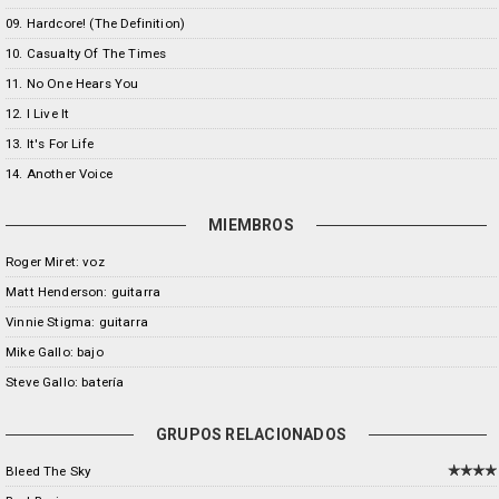
09. Hardcore! (The Definition)
10. Casualty Of The Times
11. No One Hears You
12. I Live It
13. It's For Life
14. Another Voice
MIEMBROS
Roger Miret: voz
Matt Henderson: guitarra
Vinnie Stigma: guitarra
Mike Gallo: bajo
Steve Gallo: batería
GRUPOS RELACIONADOS
Bleed The Sky