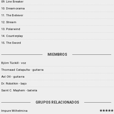
09. Line Breaker
10. Dreamorama
11. The Believer
12. Stream
13. Polarwind
14. Counterplay
15. The Sword
MIEMBROS
Björn Tückill - voz
Thornaad Catapulta - guitarra
Axl Otl - guitarra
Dr. Robotkin - bajo
Saint C. Mayhem - batería
GRUPOS RELACIONADOS
Impure Wilhelmina