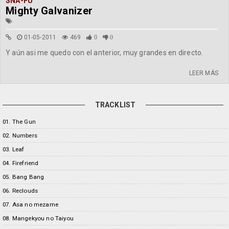
SNA-FU
Mighty Galvanizer
01-05-2011
469
0
0
Y aún asi me quedo con el anterior, muy grandes en directo.
LEER MÁS
TRACKLIST
01. The Gun
02. Numbers
03. Leaf
04. Firefriend
05. Bang Bang
06. Reclouds
07. Asa no mezame
08. Mangekyou no Taiyou