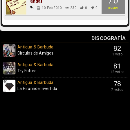
70
andal
10 Feb 2010
230
0
0
BUENO
DISCOGRAFÍA
Antigua & Barbuda
82
Circulos de Amigos
1 voto
Antigua & Barbuda
81
Try Future
12 votos
Antigua & Barbuda
78
La Pirámide Invertida
7 votos