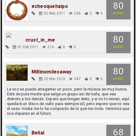
80
echeoquehaipo
02 Mar 2011
246
0
0
BUENO
80
crust_in_me
07 Feb 2011
216
0
0
BUENO
80
Millinomilesaway
23 Mar 2010
347
0
0
BUENO
La voz se puede atragantar un poco, pero la música es muy buena.
Está de puta madre que salga un grupo así de Iruña, que sea
distinto a los demás. Espero que tengan éxito, y si no lo tienen, aquí
quedará un disco de culto para siempre xD, pero espero que no sea
el caso. Hasta me lo he comprado de lo que me mola. Veremos que
nos deparan en el futuro.
68
Belial