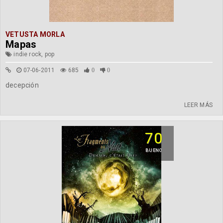
VETUSTA MORLA
Mapas
indie rock, pop
07-06-2011
685
0
0
decepción
LEER MÁS
70
BUENO