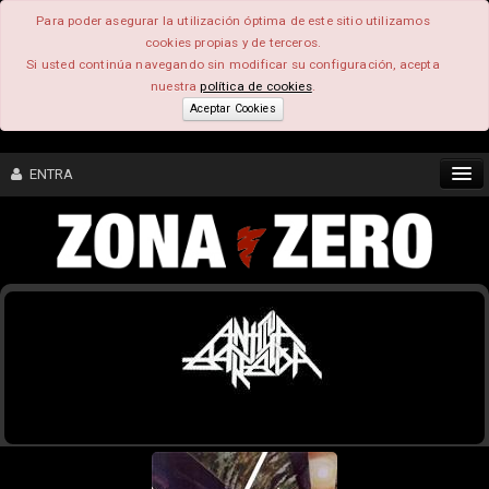
Para poder asegurar la utilización óptima de este sitio utilizamos
cookies propias y de terceros.
Si usted continúa navegando sin modificar su configuración, acepta
nuestra
política de cookies
.
Aceptar Cookies
ENTRA
CONTENIDO
COMUNIDAD
FEEEDBACK
FOROS