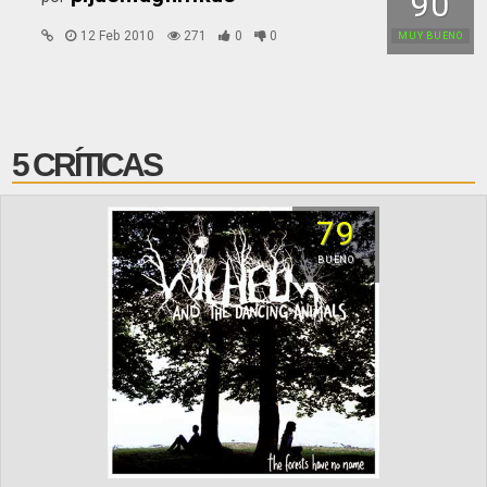
90
12 Feb 2010
271
0
0
MUY BUENO
5 CRÍTICAS
79
BUENO