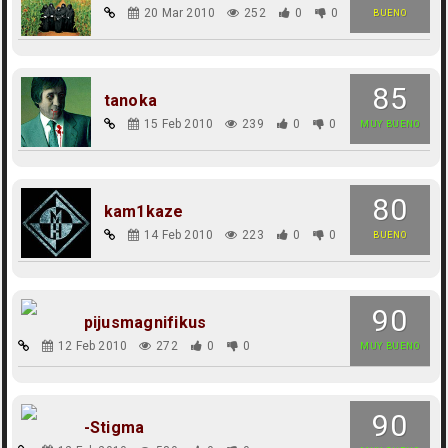
20 Mar 2010
252
0
0
BUENO
85
tanoka
15 Feb 2010
239
0
0
MUY BUENO
80
kam1kaze
14 Feb 2010
223
0
0
BUENO
90
pijusmagnifikus
12 Feb 2010
272
0
0
MUY BUENO
90
-Stigma