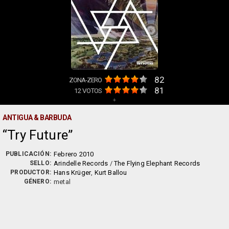
82
ZONA-ZERO
81
12
VOTOS
+
ANTIGUA & BARBUDA
Try Future
PUBLICACIÓN:
Febrero 2010
SELLO:
Arindelle Records
/
The Flying Elephant Records
PRODUCTOR:
Hans Krüger
,
Kurt Ballou
GÉNERO:
metal