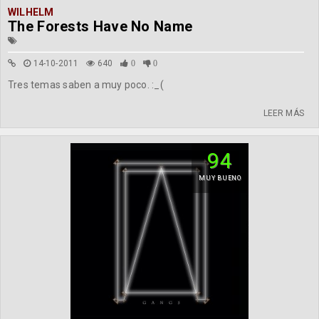
WILHELM
The Forests Have No Name
14-10-2011
640
0
0
Tres temas saben a muy poco. :_(
LEER MÁS
94
MUY BUENO