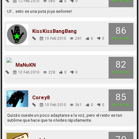
12 Feb 2010
580
0
0
MUY BUENO
Uf... esto es una puta joya señores!
86
KissKissBangBang
10 Feb 2010
241
0
0
MUY BUENO
82
MaNuKN
10 Feb 2010
228
0
0
MUY BUENO
85
Corey8
10 Feb 2010
361
0
0
MUY BUENO
Quizás cueste un poco adaptarse a la voz, pero el resto es tan
sublime que hace que te olvides rápidamente.