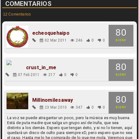
COMENTARIOS
12 Comentarios
80
echeoquehaipo
02 Mar 2011
246
0
0
BUENO
80
crust_in_me
07 Feb 2011
217
0
0
BUENO
80
Millinomilesaway
23 Mar 2010
347
0
0
BUENO
La voz se puede atragantar un poco, pero la música es muy buena.
Está de puta madre que salga un grupo así de Iruña, que sea
distinto a los demás. Espero que tengan éxito, y si no lo tienen, aquí
quedará un disco de culto para siempre xD, pero espero que no sea
el caso. Hasta me lo he comprado de lo que me mola. Veremos que