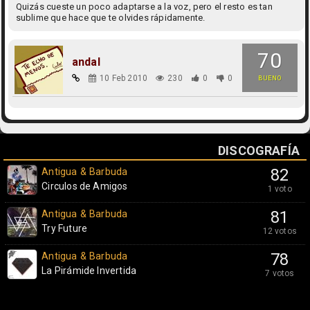
Quizás cueste un poco adaptarse a la voz, pero el resto es tan
sublime que hace que te olvides rápidamente.
70
andal
10 Feb 2010
230
0
0
BUENO
DISCOGRAFÍA
Antigua & Barbuda
82
Circulos de Amigos
1 voto
Antigua & Barbuda
81
Try Future
12 votos
Antigua & Barbuda
78
La Pirámide Invertida
7 votos