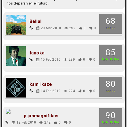
nos deparan en el futuro.
68
Belial
20 Mar 2010
252
0
0
BUENO
85
tanoka
15 Feb 2010
239
0
0
MUY BUENO
80
kam1kaze
14 Feb 2010
224
0
0
BUENO
90
pijusmagnifikus
12 Feb 2010
272
0
0
MUY BUENO