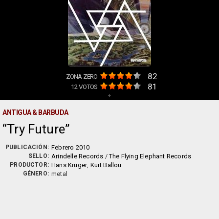
82
ZONA-ZERO
81
12
VOTOS
+
ANTIGUA & BARBUDA
Try Future
PUBLICACIÓN:
Febrero 2010
SELLO:
Arindelle Records
/
The Flying Elephant Records
PRODUCTOR:
Hans Krüger
,
Kurt Ballou
GÉNERO:
metal