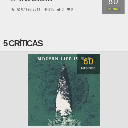
80
07 Feb 2011
216
0
0
BUENO
5 CRÍTICAS
60
MEDIOCRE