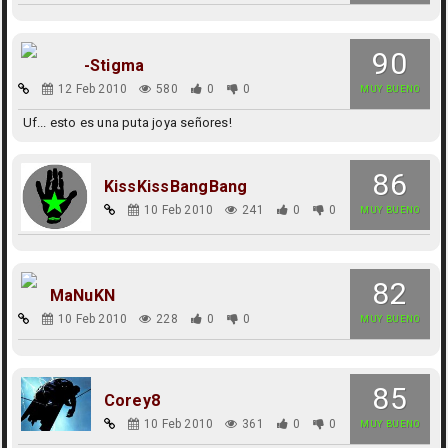
90
-Stigma
12 Feb 2010
580
0
0
MUY BUENO
Uf... esto es una puta joya señores!
86
KissKissBangBang
10 Feb 2010
241
0
0
MUY BUENO
82
MaNuKN
10 Feb 2010
228
0
0
MUY BUENO
85
Corey8
10 Feb 2010
361
0
0
MUY BUENO