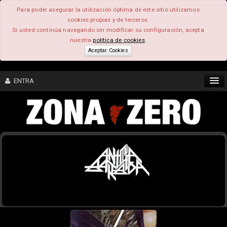
Para poder asegurar la utilización óptima de este sitio utilizamos
cookies propias y de terceros.
Si usted continúa navegando sin modificar su configuración, acepta
nuestra
política de cookies
.
Aceptar Cookies
ENTRA
CONTENIDO
COMUNIDAD
FEEEDBACK
FOROS