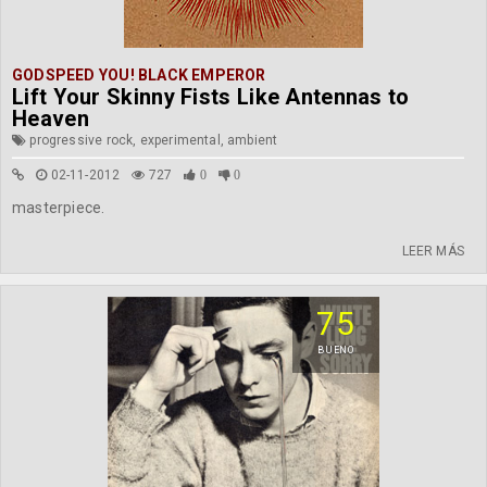
GODSPEED YOU! BLACK EMPEROR
Lift Your Skinny Fists Like Antennas to
Heaven
progressive rock, experimental, ambient
02-11-2012
727
0
0
masterpiece.
LEER MÁS
75
BUENO