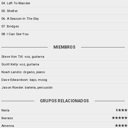
04. Left To Wander
05. Shelter
06. A Season In The Sky
07. Bridges
08. I Can See You
MIEMBROS
Steve Von Till: voz, guitarra
Scott Kelly: voz, guitarra
Noah Landis: órgano, piano
Dave Edwardson: bajo, moog
Jason Roeder: batería, percusión
GRUPOS RELACIONADOS
Neila
Ikarass
Amenra