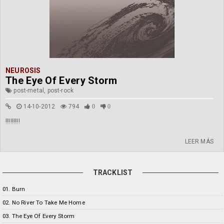
NEUROSIS
The Eye Of Every Storm
post-metal, post-rock
14-10-2012
794
0
0
!!!!!!!!!
LEER MÁS
TRACKLIST
01. Burn
02. No River To Take Me Home
03. The Eye Of Every Storm