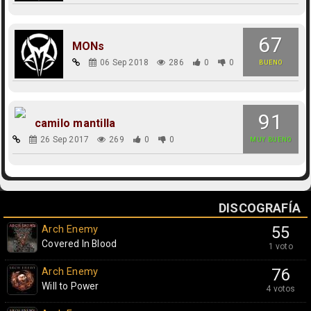
67
MONs
06 Sep 2018
286
0
0
BUENO
91
camilo mantilla
26 Sep 2017
269
0
0
MUY BUENO
DISCOGRAFÍA
Arch Enemy
55
Covered In Blood
1 voto
Arch Enemy
76
Will to Power
4 votos