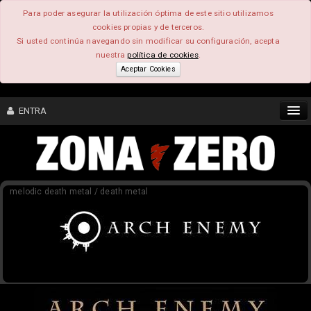
Para poder asegurar la utilización óptima de este sitio utilizamos
cookies propias y de terceros.
Si usted continúa navegando sin modificar su configuración, acepta
nuestra
política de cookies
.
Aceptar Cookies
ENTRA
CONTENIDO
melodic death metal / death metal
COMUNIDAD
FEEEDBACK
FOROS