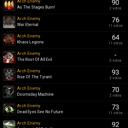
Arch Enemy
90
As The Stages Burn!
2 votos
Arch Enemy
76
War Eternal
11 votos
Arch Enemy
64
Khaos Legions
11 votos
Arch Enemy
-
The Root Of All Evil
0 votos
Arch Enemy
93
Rise Of The Tyrant
3 votos
Arch Enemy
70
Doomsday Machine
2 votos
Arch Enemy
73
Dead Eyes See No Future
11 votos
Arch Enemy
92