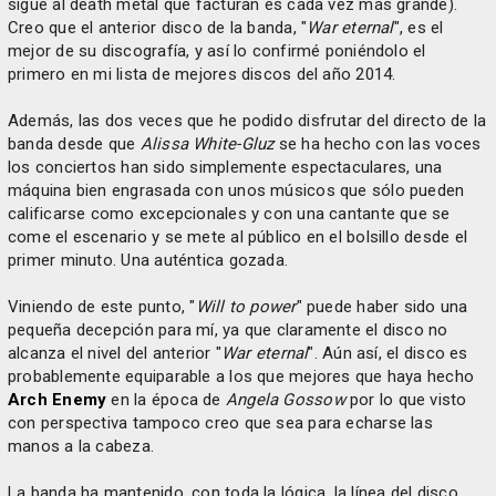
sigue al death metal que facturan es cada vez más grande).
Creo que el anterior disco de la banda, "
War eternal
", es el
mejor de su discografía, y así lo confirmé poniéndolo el
primero en mi lista de mejores discos del año 2014.
Además, las dos veces que he podido disfrutar del directo de la
banda desde que
Alissa White-Gluz
se ha hecho con las voces
los conciertos han sido simplemente espectaculares, una
máquina bien engrasada con unos músicos que sólo pueden
calificarse como excepcionales y con una cantante que se
come el escenario y se mete al público en el bolsillo desde el
primer minuto. Una auténtica gozada.
Viniendo de este punto, "
Will to power
" puede haber sido una
pequeña decepción para mí, ya que claramente el disco no
alcanza el nivel del anterior "
War eternal
". Aún así, el disco es
probablemente equiparable a los que mejores que haya hecho
Arch Enemy
en la época de
Angela Gossow
por lo que visto
con perspectiva tampoco creo que sea para echarse las
manos a la cabeza.
La banda ha mantenido, con toda la lógica, la línea del disco