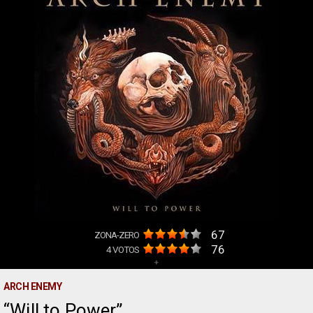
67
ZONA-ZERO
76
4
VOTOS
+
ARCH ENEMY
Will to Power