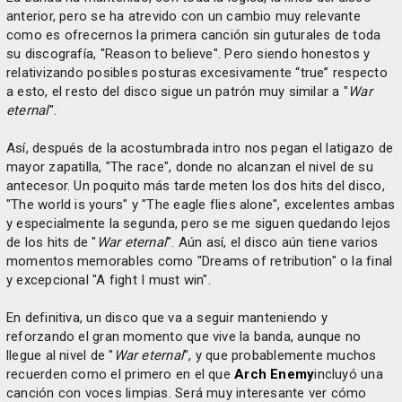
anterior, pero se ha atrevido con un cambio muy relevante
como es ofrecernos la primera canción sin guturales de toda
su discografía, "Reason to believe". Pero siendo honestos y
relativizando posibles posturas excesivamente “true” respecto
a esto, el resto del disco sigue un patrón muy similar a "
War
eternal
".
Así, después de la acostumbrada intro nos pegan el latigazo de
mayor zapatilla, "The race", donde no alcanzan el nivel de su
antecesor. Un poquito más tarde meten los dos hits del disco,
"The world is yours" y "The eagle flies alone", excelentes ambas
y especialmente la segunda, pero se me siguen quedando lejos
de los hits de "
War eternal
". Aún así, el disco aún tiene varios
momentos memorables como "Dreams of retribution" o la final
y excepcional "A fight I must win".
En definitiva, un disco que va a seguir manteniendo y
reforzando el gran momento que vive la banda, aunque no
llegue al nivel de "
War eternal
", y que probablemente muchos
recuerden como el primero en el que
Arch Enemy
incluyó una
canción con voces limpias. Será muy interesante ver cómo