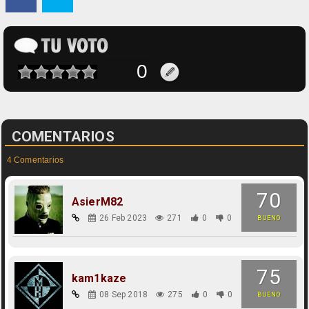
COMENTARIOS
4 Comentarios
70
AsierM82
26 Feb 2023
271
0
0
BUENO
75
kam1kaze
08 Sep 2018
275
0
0
BUENO