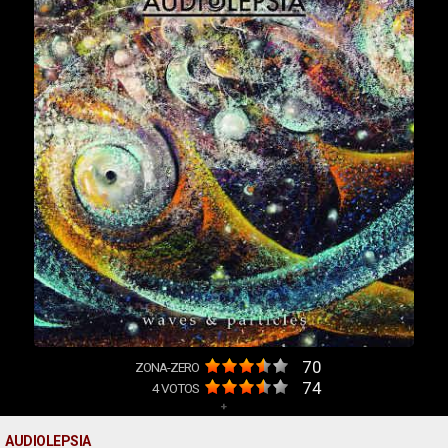
70
ZONA-ZERO
74
4
VOTOS
+
AUDIOLEPSIA