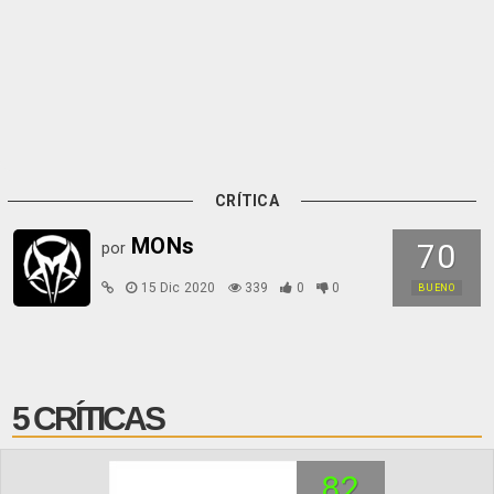
CRÍTICA
MONs
70
por
15 Dic 2020
339
0
0
BUENO
5 CRÍTICAS
82