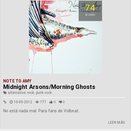
74
BUENO
NOTE TO AMY
Midnight Arsons/Morning Ghosts
alternative rock, punk rock
10-09-2012
777
0
0
No está nada mal. Para fans de Volbeat.
LEER MÁS