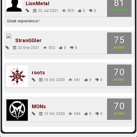
81
LionMetal
22 Jul 2021
359
0
0
MUY BUENO
Great experience !
75
StranGGler
22 Ene 2021
352
0
0
BUENO
70
roots
16 Dic 2020
341
0
0
BUENO
70
MONs
15 Dic 2020
340
0
0
BUENO