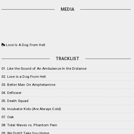
MEDIA
Love Is A Dog From Hell
TRACKLIST
01. Like the Sound of An Ambulance In the Distance
02. Love Is a Dog From Hell
03. Better Man On Amphetamine
04. Deflower
05. Death Squad
06. Incubator Kids (Are Always Cold)
07. Oak
08. Tidal Waves vs. Phantom Pain
09. We Didn't Take You Home