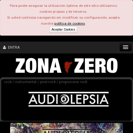
Para poder asegurar la utilización óptima de este sitio utilizamos
cookies propias y de terceros.
Si usted continúa navegando sin modificar su configuración, acepta
nuestra
política de cookies
.
Aceptar Cookies
ENTRA
CONTENIDO
rock / instrumental / post-rock / progressive rock
COMUNIDAD
FEEEDBACK
FOROS