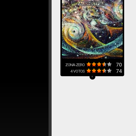
70
ZONA-ZERO
74
4
VOTOS
+