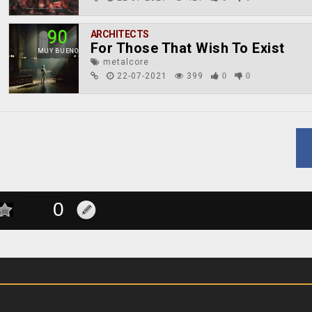
90
ARCHITECTS
For Those That Wish To Exist
MUY BUENO
metalcore
22-07-2021
399
0
0