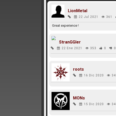
LionMetal
22 Jul 2021
361
Great experience !
StranGGler
22 Ene 2021
353
0
0
roots
16 Dic 2020
34
MONs
15 Dic 2020
34