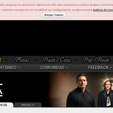
der asegurar la utilización óptima de este sitio utilizamos cookies propias y de terce
d continúa navegando sin modificar su configuración, acepta nuestra
política de coo
Aceptar Cookies
NTENIDO
COMUNIDAD
FEEDBACK
S (3)
MEDIA (1)