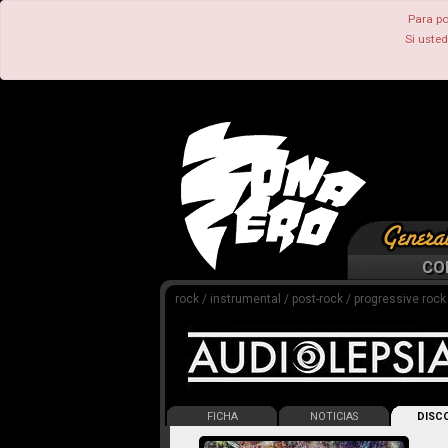
Para po
Si uste
CO
rock / instrumental / post-rock / progressive rock
FICHA
NOTICIAS
DISCO