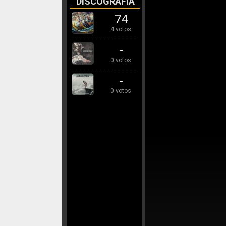
DISCOGRAFÍA
74
4 votos
-
0 votos
-
0 votos