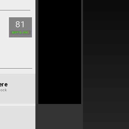
81
MUY BUENO
ere
rock