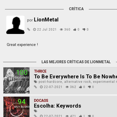
CRÍTICA
LionMetal
por
22 Jul 2021
360
0
0
Great experience !
LAS MEJORES CRÍTICAS DE LIONMETAL
100
THRICE
To Be Everywhere Is To Be Nowh
EXCELENTE
post-hardcore, alternative rock, experimental 
22-07-2021
362
0
0
94
DOCAOS
Escolha: Keywords
MUY BUENO
22-07-2021
421
1
0