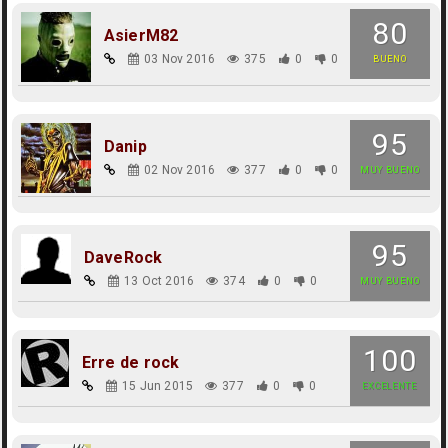
80
AsierM82
03 Nov 2016
375
0
0
BUENO
95
Danip
02 Nov 2016
377
0
0
MUY BUENO
95
DaveRock
13 Oct 2016
374
0
0
MUY BUENO
100
Erre de rock
15 Jun 2015
377
0
0
EXCELENTE