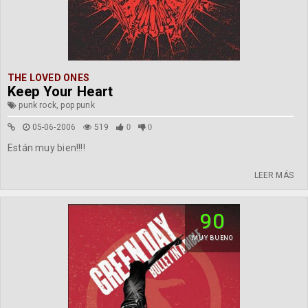
THE LOVED ONES
Keep Your Heart
punk rock, pop punk
05-06-2006
519
0
0
Están muy bien!!!!
LEER MÁS
90
MUY BUENO