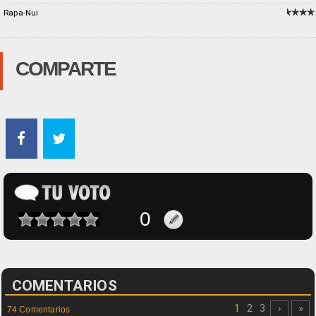
Rapa-Nui
COMPARTE
COMENTARIOS
1
2
3
›
»
74 Comentarios