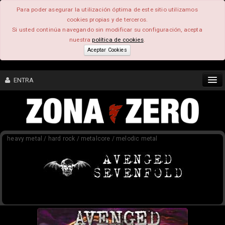
Para poder asegurar la utilización óptima de este sitio utilizamos
cookies propias y de terceros.
Si usted continúa navegando sin modificar su configuración, acepta
nuestra
política de cookies
.
Aceptar Cookies
ENTRA
CONTENIDO
heavy metal / hard rock / metalcore / melodic metal
COMUNIDAD
FEEEDBACK
FOROS