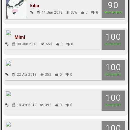
90
kiba
11 Jun 2013
376
0
0
MUY BUENO
100
Mimi
08 Jun 2013
653
0
0
EXCELENTE
100
22 Abr 2013
352
0
0
EXCELENTE
100
18 Abr 2013
393
0
0
EXCELENTE
100