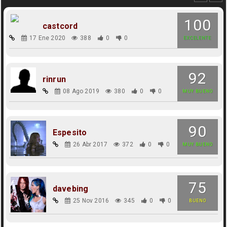
100
castcord
17 Ene 2020
388
0
0
EXCELENTE
92
rinrun
08 Ago 2019
380
0
0
MUY BUENO
90
Espesito
26 Abr 2017
372
0
0
MUY BUENO
75
davebing
25 Nov 2016
345
0
0
BUENO