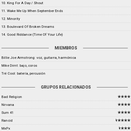
10. King For A Day / Shout
11. Wake Me Up When September Ends
12. Minority
13. Boulevard Of Broken Dreams
14. Good Riddance (Time Of Your Life)
MIEMBROS
Billie Joe Armstrong: voz, guitarra, harmónica
Mike Dirnt: bajo, coros
Tré Cool: batería, percusión
GRUPOS RELACIONADOS
Bad Religion
Nirvana
Sum 41
Rancid
MxPx