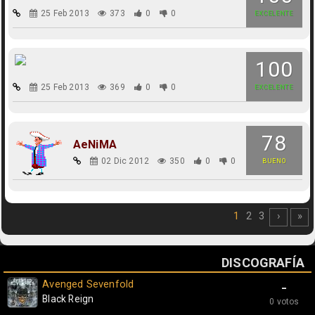
25 Feb 2013
373
0
0
EXCELENTE
100
25 Feb 2013
369
0
0
EXCELENTE
78
AeNiMA
02 Dic 2012
350
0
0
BUENO
1
2
3
›
»
DISCOGRAFÍA
Avenged Sevenfold
-
Black Reign
0 votos