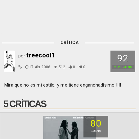
CRÍTICA
treecool1
92
por
17 Abr 2006
512
0
0
MUY BUENO
Mira que no es mi estilo, y me tiene enganchadísimo !!!!
5 CRÍTICAS
80
BUENO