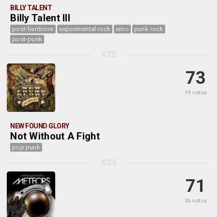
BILLY TALENT
Billy Talent III
post-hardcore
experimental rock
emo
punk rock
post-punk
#23
73
19 votos
NEW FOUND GLORY
Not Without A Fight
pop punk
#24
71
26 votos