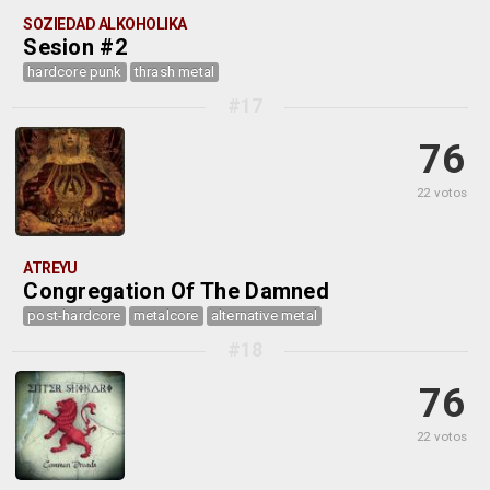
SOZIEDAD ALKOHOLIKA
Sesion #2
hardcore punk
thrash metal
#17
76
22 votos
ATREYU
Congregation Of The Damned
post-hardcore
metalcore
alternative metal
#18
76
22 votos