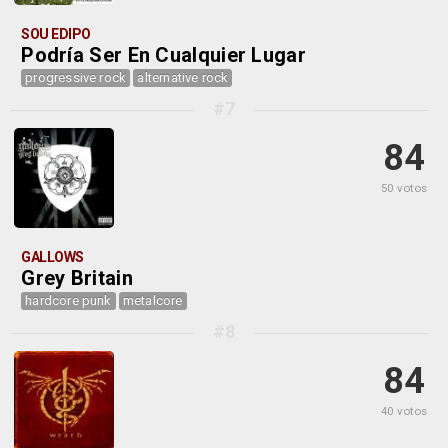
SOU EDIPO
Podría Ser En Cualquier Lugar
progressive rock
alternative rock
#7
84
50 votos
GALLOWS
Grey Britain
hardcore punk
metalcore
#8
84
40 votos