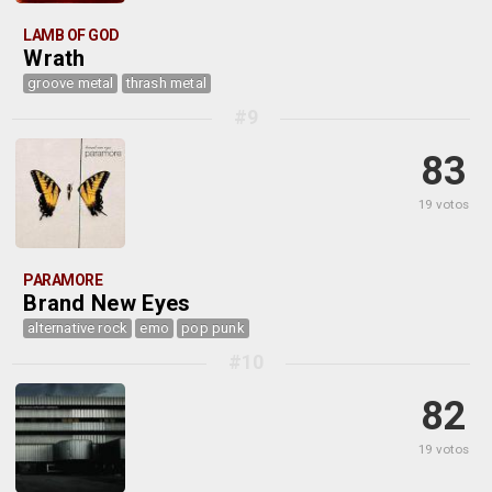
LAMB OF GOD
Wrath
groove metal
thrash metal
#9
83
19 votos
PARAMORE
Brand New Eyes
alternative rock
emo
pop punk
#10
82
19 votos