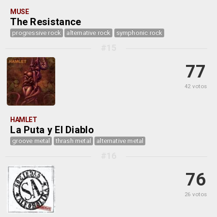
MUSE
The Resistance
progressive rock
alternative rock
symphonic rock
#15
77
42 votos
HAMLET
La Puta y El Diablo
groove metal
thrash metal
alternative metal
#16
76
26 votos