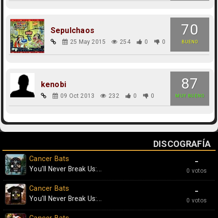
70
Sepulchaos
25 May 2015
254
0
0
BUENO
87
kenobi
09 Oct 2013
232
0
0
MUY BUENO
DISCOGRAFÍA
Cancer Bats
-
You’ll Never Break Us:...
0 votos
Cancer Bats
-
You’ll Never Break Us:...
0 votos