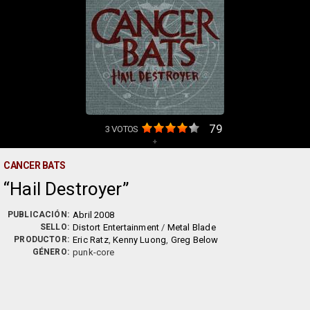
79
3
VOTOS
+
CANCER BATS
Hail Destroyer
PUBLICACIÓN:
Abril 2008
SELLO:
Distort Entertainment
/
Metal Blade
PRODUCTOR:
Eric Ratz
,
Kenny Luong
,
Greg Below
GÉNERO:
punk-core