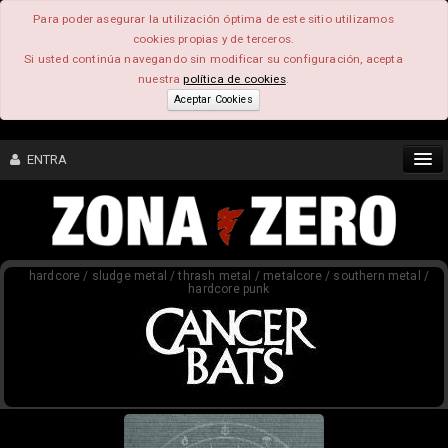
Para poder asegurar la utilización óptima de este sitio utilizamos
cookies propias y de terceros.
Si usted continúa navegando sin modificar su configuración, acepta
nuestra
política de cookies
.
Aceptar Cookies
ENTRA
CONTENIDO
hardcore / sludge metal / thrash metal / metalcore / southern metal /
COMUNIDAD
hardcore punk
FEEEDBACK
FOROS