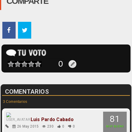
COMPARTE
COMENTARIOS
3 Comentarios
81
Luis Pardo Cabado
26 May 2015
230
0
0
MUY BUENO