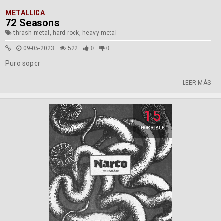
METALLICA
72 Seasons
thrash metal, hard rock, heavy metal
09-05-2023
522
0
0
Puro sopor
LEER MÁS
15
HORRIBLE