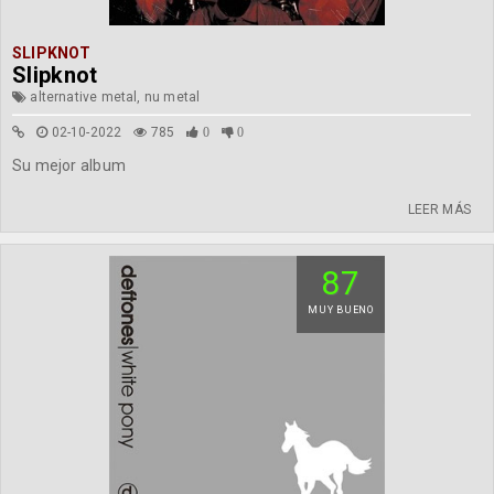
SLIPKNOT
Slipknot
alternative metal, nu metal
02-10-2022
785
0
0
Su mejor album
LEER MÁS
87
MUY BUENO