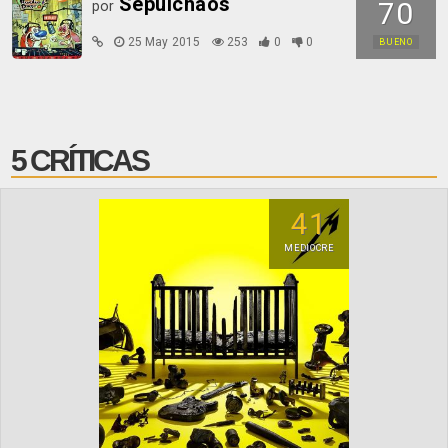
Sepulchaos
70
por
25 May 2015
253
0
0
BUENO
5 CRÍTICAS
41
MEDIOCRE