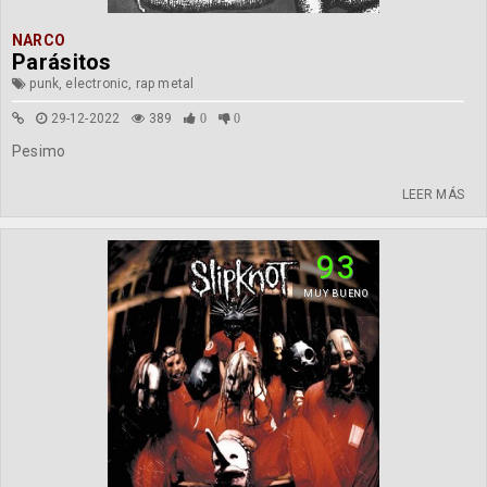
NARCO
Parásitos
punk, electronic, rap metal
29-12-2022
389
0
0
Pesimo
LEER MÁS
93
MUY BUENO