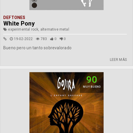
DEFTONES
White Pony
experimental rock, alternative metal
19-02-2022
783
0
0
Bueno pero un tanto sobrevalorado
LEER MÁS
90
MUY BUENO