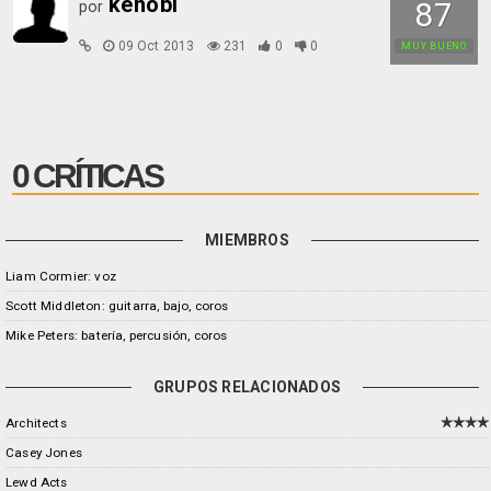
kenobi
87
por
09 Oct 2013
231
0
0
MUY BUENO
0 CRÍTICAS
MIEMBROS
Liam Cormier: voz
Scott Middleton: guitarra, bajo, coros
Mike Peters: batería, percusión, coros
GRUPOS RELACIONADOS
Architects
Casey Jones
Lewd Acts