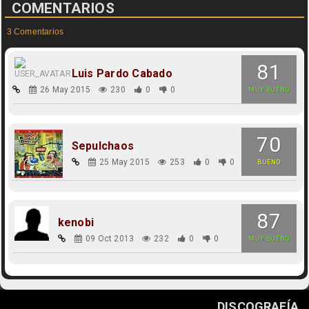
COMENTARIOS
3 Comentarios
81
Luis Pardo Cabado
26 May 2015
230
0
0
MUY BUENO
70
Sepulchaos
25 May 2015
253
0
0
BUENO
87
kenobi
09 Oct 2013
232
0
0
MUY BUENO
DISCOGRAFÍA