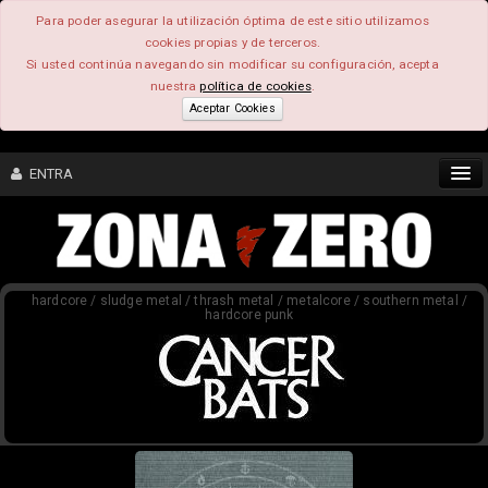
Para poder asegurar la utilización óptima de este sitio utilizamos
cookies propias y de terceros.
Si usted continúa navegando sin modificar su configuración, acepta
nuestra
política de cookies
.
Aceptar Cookies
ENTRA
CONTENIDO
hardcore / sludge metal / thrash metal / metalcore / southern metal /
COMUNIDAD
hardcore punk
FEEEDBACK
FOROS