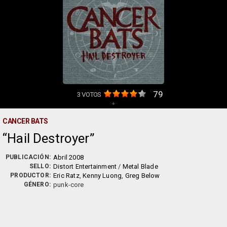
79
3
VOTOS
+
CANCER BATS
Hail Destroyer
PUBLICACIÓN:
Abril 2008
SELLO:
Distort Entertainment
/
Metal Blade
PRODUCTOR:
Eric Ratz
,
Kenny Luong
,
Greg Below
GÉNERO:
punk-core