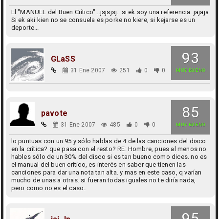
El "MANUEL del Buen Crítico"...jsjsjsj...si ek soy una referencia..jajaja
Si ek aki kien no se consuela es porke no kiere, si kejarse es un
deporte...
93
GLaSS
31 Ene 2007
251
0
0
MUY BUENO
85
pavote
31 Ene 2007
485
0
0
MUY BUENO
lo puntuas con un 95 y sólo hablas de 4 de las canciones del disco
en la crítica? que pasa con el resto? RE: Hombre, pues al menos no
hables sólo de un 30% del disco si es tan bueno como dices. no es
el manual del buen crítico, es interés en saber que tienen las
canciones para dar una nota tan alta. y mas en este caso, q varían
mucho de unas a otras. si fueran todas iguales no te diría nada,
pero como no es el caso..
95