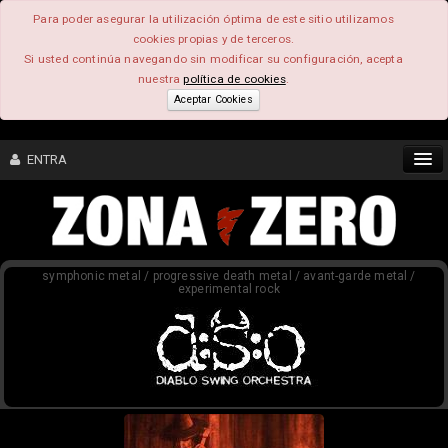
Para poder asegurar la utilización óptima de este sitio utilizamos
cookies propias y de terceros.
Si usted continúa navegando sin modificar su configuración, acepta
nuestra
política de cookies
.
Aceptar Cookies
ENTRA
CONTENIDO
symphonic metal / progressive death metal / avant-garde metal /
COMUNIDAD
experimental rock
FEEEDBACK
FOROS