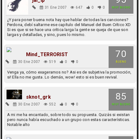
jai_lp
31 Ene 2007
647
0
0
MUY BUENO
¿Y para poner buena nota hay que hablar de todas las canciones?
Perdona, debí saltarme ese capítulo del Manuel del Buen Crítico XD
Si es que si se hace una crítica larga la gente se queja de que son
largas y detalladas, y sino, pues lo mismo.
70
Mind_TERRORIST
30 Ene 2007
519
0
0
BUENO
Venga ya, cómo exageramos no? Asi es de subjetiva la promoción,
si! Ella no me gusta. Lo demás, wow! esto si es buen revival.
85
sknot_grk
30 Ene 2007
552
0
0
MUY BUENO
A mi me ha encantado, sobre todo su propuesta. Quizás si existan
pero nunca había escuchado a un grupo con estas características.
Notable alto