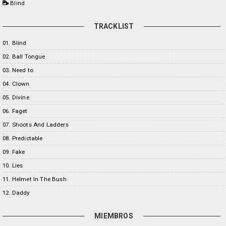
Blind
TRACKLIST
01. Blind
02. Ball Tongue
03. Need to
04. Clown
05. Divine
06. Faget
07. Shoots And Ladders
08. Predictable
09. Fake
10. Lies
11. Helmet In The Bush
12. Daddy
MIEMBROS