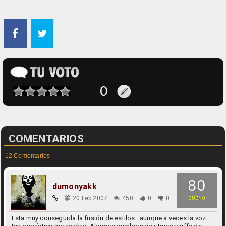
COMENTARIOS
12 Comentarios
80
dumonyakk
20 Feb 2007
450
0
0
BUENO
Esta muy conseguida la fusión de estilos...aunque a veces la voz