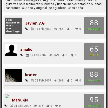
tan operística me agobia. Algunos cambios de ritmos y riffs de
guitarras soin realmente sublimes y tienen unas cuantas de buenas
canciones. Curioso y original, se agradece. Chau peña!!
88
Javier_AG
06 Feb 2007
265
0
0
MUY BUENO
65
amalio
02 Feb 2007
269
0
0
BUENO
88
krater
02 Feb 2007
269
0
0
MUY BUENO
95
MaNuKN
31 Ene 2007
435
0
0
MUY BUENO