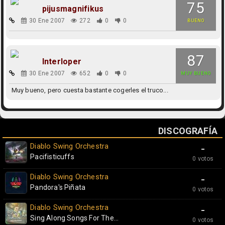
75
pijusmagnifikus
30 Ene 2007
272
0
0
BUENO
87
Interloper
30 Ene 2007
652
0
0
MUY BUENO
Muy bueno, pero cuesta bastante cogerles el truco...
DISCOGRAFÍA
Diablo Swing Orchestra
-
Pacifisticuffs
0 votos
Diablo Swing Orchestra
-
Pandora's Piñata
0 votos
Diablo Swing Orchestra
-
Sing Along Songs For The...
0 votos