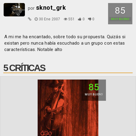
sknot_grk
85
por
30 Ene 2007
551
0
0
MUY BUENO
A mi me ha encantado, sobre todo su propuesta. Quizás si
existan pero nunca había escuchado a un grupo con estas
características. Notable alto
5 CRÍTICAS
85
MUY BUENO