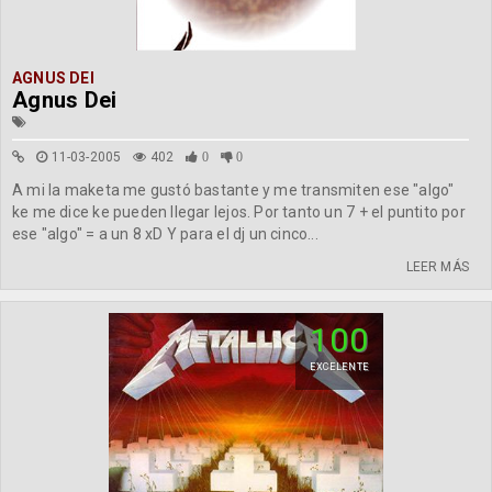
AGNUS DEI
Agnus Dei
11-03-2005
402
0
0
A mi la maketa me gustó bastante y me transmiten ese "algo"
ke me dice ke pueden llegar lejos. Por tanto un 7 + el puntito por
ese "algo" = a un 8 xD Y para el dj un cinco...
LEER MÁS
100
EXCELENTE