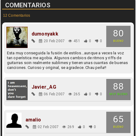
COMENTARIOS
12 Comentarios
80
dumonyakk
20 Feb 2007
451
0
0
BUENO
Esta muy conseguida la fusión de estilos...aunque a veces la voz
tan operística me agobia. Algunos cambios de ritmos y riffs de
guitarras soin realmente sublimes y tienen unas cuantas de buenas
canciones. Curioso y original, se agradece. Chau peña!!
88
Javier_AG
06 Feb 2007
265
0
0
MUY BUENO
65
amalio
02 Feb 2007
269
0
0
BUENO