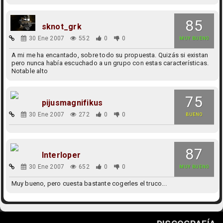
85
sknot_grk
30 Ene 2007
552
0
0
MUY BUENO
A mi me ha encantado, sobre todo su propuesta. Quizás si existan
pero nunca había escuchado a un grupo con estas características.
Notable alto
75
pijusmagnifikus
30 Ene 2007
272
0
0
BUENO
87
Interloper
30 Ene 2007
652
0
0
MUY BUENO
Muy bueno, pero cuesta bastante cogerles el truco...