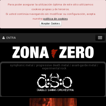
Para poder asegurar la utilización óptima de este sitio utilizamos
cookies propias y de terceros.
Si usted continúa navegando sin modificar su configuración, acepta
nuestra
política de cookies
.
Aceptar Cookies
ENTRA
CONTENIDO
symphonic metal / progressive death metal / avant-garde metal /
COMUNIDAD
experimental rock
FEEEDBACK
FOROS