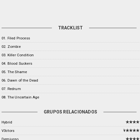
TRACKLIST
01. Filed Process
02. Zombie
03. Killer Condition
04. Blood Suckers
05. The Shame
06. Dawn of the Dead
07. Redrum
08. The Uncertain Age
GRUPOS RELACIONADOS
Hybrid
V3ctors
Demiurgo