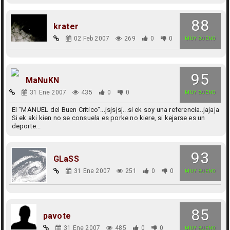
88
krater
02 Feb 2007
269
0
0
MUY BUENO
95
MaNuKN
31 Ene 2007
435
0
0
MUY BUENO
El "MANUEL del Buen Crítico"...jsjsjsj...si ek soy una referencia..jajaja
Si ek aki kien no se consuela es porke no kiere, si kejarse es un
deporte...
93
GLaSS
31 Ene 2007
251
0
0
MUY BUENO
85
pavote
31 Ene 2007
485
0
0
MUY BUENO