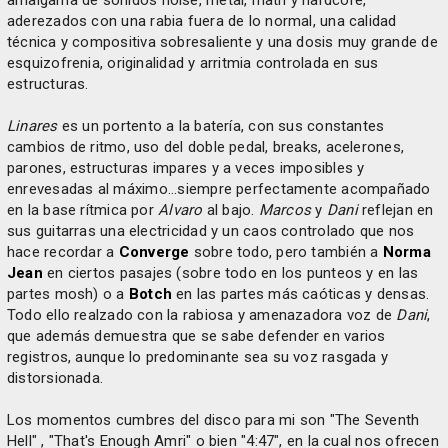
amalgama de sonidos noise, metal, math y hardcore,
aderezados con una rabia fuera de lo normal, una calidad
técnica y compositiva sobresaliente y una dosis muy grande de
esquizofrenia, originalidad y arritmia controlada en sus
estructuras.
Linares
es un portento a la batería, con sus constantes
cambios de ritmo, uso del doble pedal, breaks, acelerones,
parones, estructuras impares y a veces imposibles y
enrevesadas al máximo...siempre perfectamente acompañado
en la base rítmica por
Alvaro
al bajo.
Marcos
y
Dani
reflejan en
sus guitarras una electricidad y un caos controlado que nos
hace recordar a
Converge
sobre todo, pero también a
Norma
Jean
en ciertos pasajes (sobre todo en los punteos y en las
partes mosh) o a
Botch
en las partes más caóticas y densas.
Todo ello realzado con la rabiosa y amenazadora voz de
Dani
,
que además demuestra que se sabe defender en varios
registros, aunque lo predominante sea su voz rasgada y
distorsionada.
Los momentos cumbres del disco para mi son "The Seventh
Hell" , "That's Enough Amri" o bien "4:47", en la cual nos ofrecen