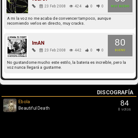
23 Feb 2008
424
0
0
MUY BUENO
A mi la voz no me acaba de convencer tampoco, aunque
recomiendo verlos en directo, muy cracks.
80
ImAN
23 Feb 2008
442
0
0
BUENO
No gustandome mucho este estilo, la bateria es increíble, pero la
voz nunca llegará a gustarme.
DISCOGRAFÍA
Ebola
84
Beautiful Death
8 votos