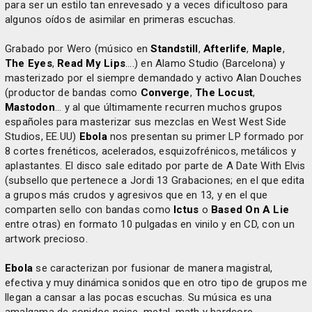
para ser un estilo tan enrevesado y a veces dificultoso para
algunos oídos de asimilar en primeras escuchas.
Grabado por Wero (músico en
Standstill
,
Afterlife
,
Maple
,
The Eyes
,
Read My Lips
....) en Alamo Studio (Barcelona) y
masterizado por el siempre demandado y activo Alan Douches
(productor de bandas como
Converge
,
The Locust
,
Mastodon
... y al que últimamente recurren muchos grupos
españoles para masterizar sus mezclas en West West Side
Studios, EE.UU)
Ebola
nos presentan su primer LP formado por
8 cortes frenéticos, acelerados, esquizofrénicos, metálicos y
aplastantes. El disco sale editado por parte de A Date With Elvis
(subsello que pertenece a Jordi 13 Grabaciones; en el que edita
a grupos más crudos y agresivos que en 13, y en el que
comparten sello con bandas como
Ictus
o
Based On A Lie
entre otras) en formato 10 pulgadas en vinilo y en CD, con un
artwork precioso.
Ebola
se caracterizan por fusionar de manera magistral,
efectiva y muy dinámica sonidos que en otro tipo de grupos me
llegan a cansar a las pocas escuchas. Su música es una