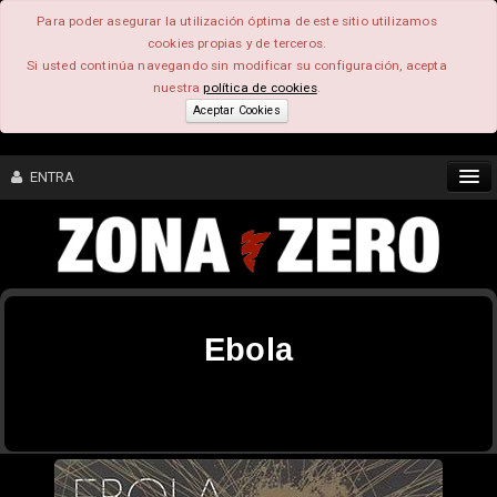
Para poder asegurar la utilización óptima de este sitio utilizamos
cookies propias y de terceros.
Si usted continúa navegando sin modificar su configuración, acepta
nuestra
política de cookies
.
Aceptar Cookies
ENTRA
CONTENIDO
COMUNIDAD
Ebola
FEEEDBACK
FOROS