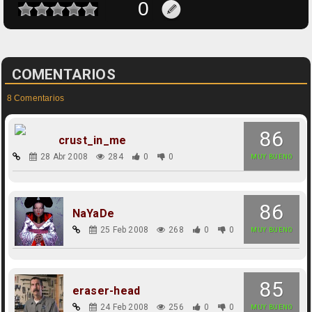
COMENTARIOS
8 Comentarios
86
crust_in_me
28 Abr 2008
284
0
0
MUY BUENO
86
NaYaDe
25 Feb 2008
268
0
0
MUY BUENO
85
eraser-head
24 Feb 2008
256
0
0
MUY BUENO