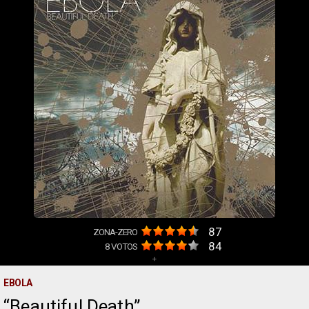
87
ZONA-ZERO
84
8
VOTOS
+
EBOLA
Beautiful Death