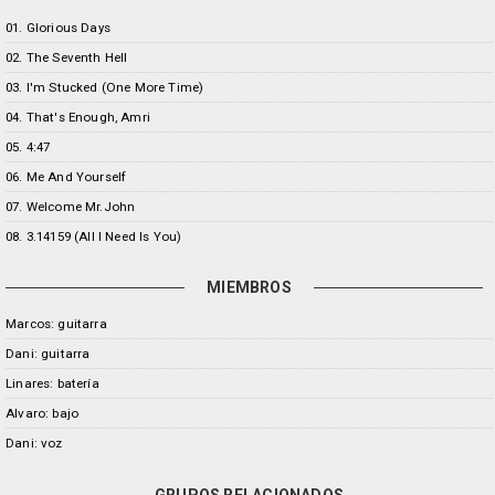
01. Glorious Days
02. The Seventh Hell
03. I'm Stucked (One More Time)
04. That's Enough, Amri
05. 4:47
06. Me And Yourself
07. Welcome Mr.John
08. 3.14159 (All I Need Is You)
MIEMBROS
Marcos: guitarra
Dani: guitarra
Linares: batería
Alvaro: bajo
Dani: voz