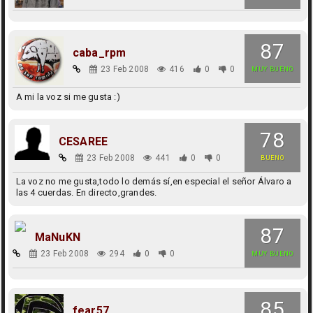
87
caba_rpm
23 Feb 2008
416
0
0
MUY BUENO
A mi la voz si me gusta :)
78
CESAREE
23 Feb 2008
441
0
0
BUENO
La voz no me gusta,todo lo demás sí,en especial el señor Álvaro a
las 4 cuerdas. En directo,grandes.
87
MaNuKN
23 Feb 2008
294
0
0
MUY BUENO
85
fear57