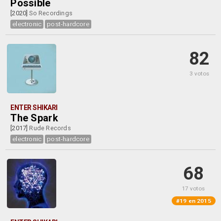
Possible
[2020]
So Recordings
electronic
post-hardcore
82
3 votos
ENTER SHIKARI
The Spark
[2017]
Rude Records
electronic
post-hardcore
68
17 votos
#19 en 2015