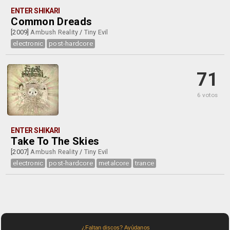
ENTER SHIKARI
Common Dreads
[2009]
Ambush Reality
/
Tiny Evil
electronic
post-hardcore
71
6 votos
ENTER SHIKARI
Take To The Skies
[2007]
Ambush Reality
/
Tiny Evil
electronic
post-hardcore
metalcore
trance
¿Faltan discos? Ayúdanos