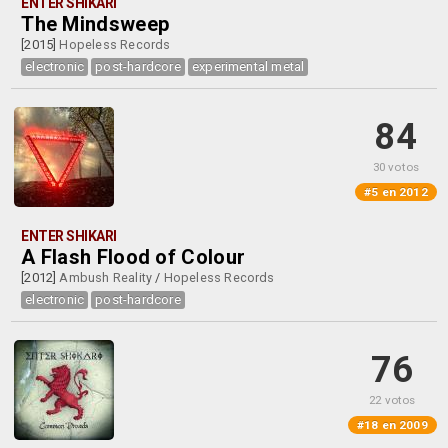
ENTER SHIKARI
The Mindsweep
[2015]
Hopeless Records
electronic
post-hardcore
experimental metal
84
30 votos
#5 en 2012
ENTER SHIKARI
A Flash Flood of Colour
[2012]
Ambush Reality
/
Hopeless Records
electronic
post-hardcore
76
22 votos
#18 en 2009