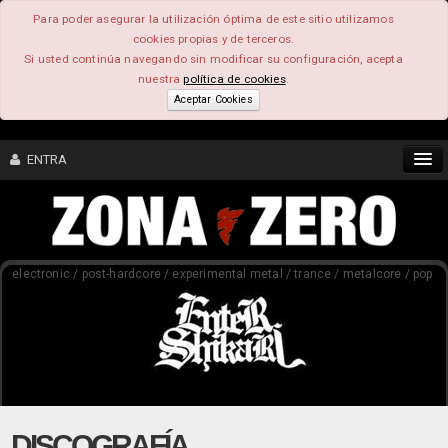
Para poder asegurar la utilización óptima de este sitio utilizamos
cookies propias y de terceros.
Si usted continúa navegando sin modificar su configuración, acepta
nuestra
política de cookies
.
Aceptar Cookies
ENTRA
CONTENIDO
electronic / post-hardcore / experimental metal / trance / metalcore / pop
COMUNIDAD
FEEEDBACK
FOROS
DISCOGRAFÍA