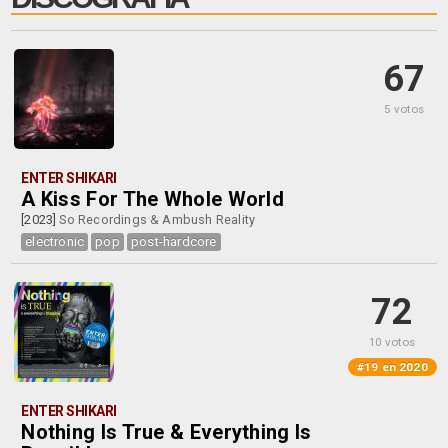
67
5 votos
ENTER SHIKARI
A Kiss For The Whole World
[2023]
So Recordings & Ambush Reality
electronic
pop
post-hardcore
72
10 votos
#19 en 2020
ENTER SHIKARI
Nothing Is True & Everything Is