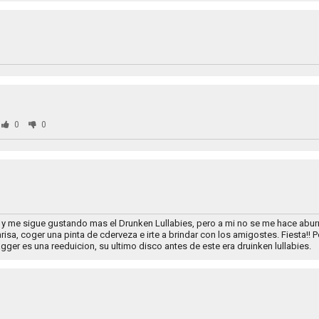
0
0
y me sigue gustando mas el Drunken Lullabies, pero a mi no se me hace abur
sa, coger una pinta de cderveza e irte a brindar con los amigostes. Fiesta!! P
gger es una reeduicion, su ultimo disco antes de este era druinken lullabies.