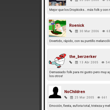
05 Jun 2006
5
Mejor que los Dropkicks... más folk y co
Roenick
30 Mar 2006
6
Divertido, rápido, con su puntillo melancól
the_berzerker
13 Abr 2005
54
Demasiado folk para mi gusto pero muy a
los otros!
NoChildren
25 Mar 2005
661
Emoción, fiesta, euforia total, tristeza y 