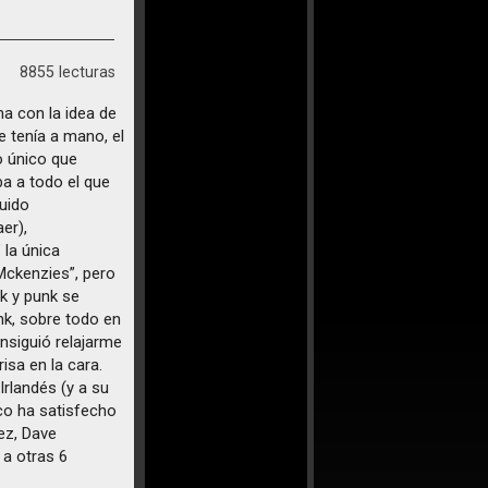
8855 lecturas
ma con la idea de
e tenía a mano, el
o único que
a a todo el que
guido
er),
 la única
 Mckenzies”, pero
lk y punk se
nk, sobre todo en
nsiguió relajarme
isa en la cara.
rlandés (y a su
sco ha satisfecho
ez, Dave
a otras 6