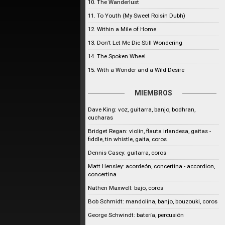
10. The Wanderlust
11. To Youth (My Sweet Roisin Dubh)
12. Within a Mile of Home
13. Don't Let Me Die Still Wondering
14. The Spoken Wheel
15. With a Wonder and a Wild Desire
MIEMBROS
Dave King: voz, guitarra, banjo, bodhran,
cucharas
Bridget Regan: violín, flauta irlandesa, gaitas -
fiddle, tin whistle, gaita, coros
Dennis Casey: guitarra, coros
Matt Hensley: acordeón, concertina - accordion,
concertina
Nathen Maxwell: bajo, coros
Bob Schmidt: mandolina, banjo, bouzouki, coros
George Schwindt: batería, percusión