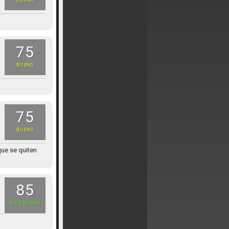
BUENO
75
BUENO
75
BUENO
ue se quiten
85
MUY BUENO