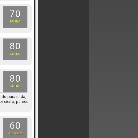
70
BUENO
80
BUENO
80
BUENO
rido para nada,
or cierto, parece
60
MEDIOCRE