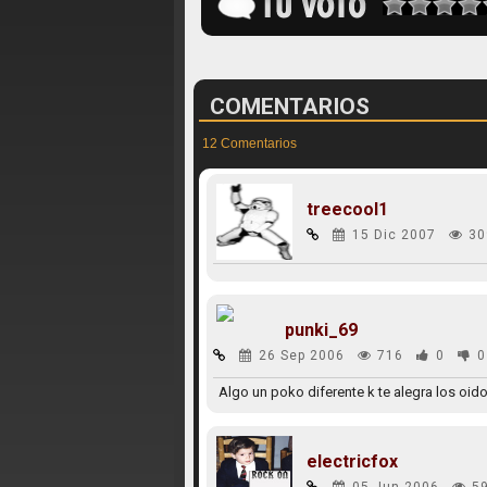
COMENTARIOS
12 Comentarios
treecool1
15 Dic 2007
30
punki_69
26 Sep 2006
716
0
0
Algo un poko diferente k te alegra los oid
electricfox