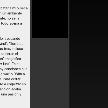
na batería muy seca
 en un ambiente
nte, no se la
 todo suena a
do, evocando
nd”, “Don’t let
s tres, incluso
 aceleran el
n”, magnífica
lust”. En el
 hay canciones que
 wall”o “With a
o. Para cerrar
Pese a empezar en
 canción acaba
n una pasión y