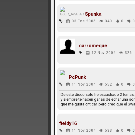
Spunka
03 Ene 2005
340
0
0
carromeque
12 Nov 2004
326
PcPunk
11 Nov 2004
552
0
0
De este disco solo he escuchado 2 temas, 
y siempre te hacen ganas de echar una sonri
que me gusta criticar, pero creo que el Swa
fieldy16
11 Nov 2004
533
0
0