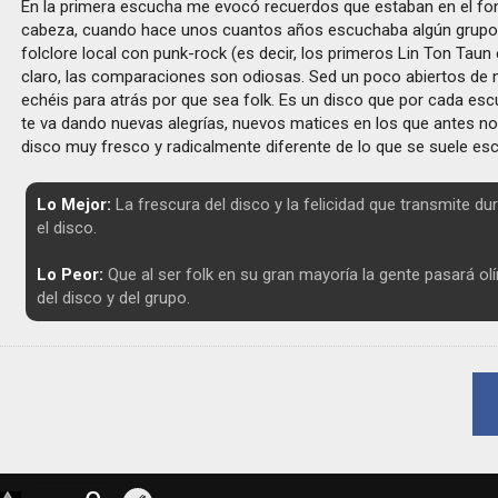
En la primera escucha me evocó recuerdos que estaban en el fo
cabeza, cuando hace unos cuantos años escuchaba algún grupo
folclore local con punk-rock (es decir, los primeros Lin Ton Taun
claro, las comparaciones son odiosas. Sed un poco abiertos de 
echéis para atrás por que sea folk. Es un disco que por cada esc
te va dando nuevas alegrías, nuevos matices en los que antes no
disco muy fresco y radicalmente diferente de lo que se suele es
Lo Mejor:
La frescura del disco y la felicidad que transmite du
el disco.
Lo Peor:
Que al ser folk en su gran mayoría la gente pasará o
del disco y del grupo.