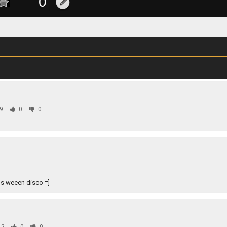
9
0
0
os weeen disco =]