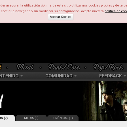
der asegurar la utilización óptima de este sitio utilizamos cookies propias y de terce
d continúa navegando sin modificar su configuración, acepta nuestra
política de coo
Aceptar Cookies
NTENIDO
COMUNIDAD
FEEDBACK
S (7)
MEDIA (3)
CRÓNICAS (1)