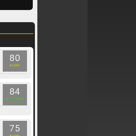
80
BUENO
84
MUY BUENO
75