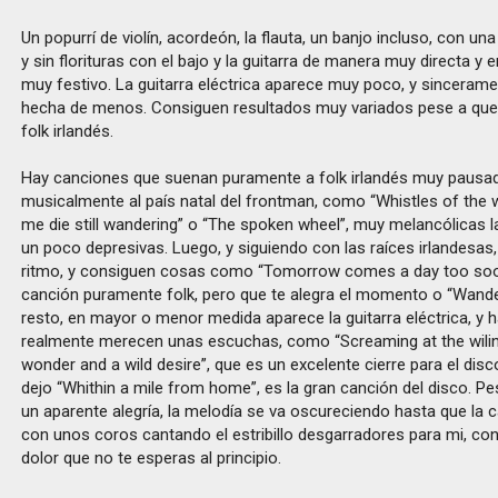
Un popurrí de violín, acordeón, la flauta, un banjo incluso, con u
y sin florituras con el bajo y la guitarra de manera muy directa y
muy festivo. La guitarra eléctrica aparece muy poco, y sincerame
hecha de menos. Consiguen resultados muy variados pese a que
folk irlandés.
Hay canciones que suenan puramente a folk irlandés muy pausa
musicalmente al país natal del frontman, como “Whistles of the wi
me die still wandering” o “The spoken wheel”, muy melancólicas la
un poco depresivas. Luego, y siguiendo con las raíces irlandesas,
ritmo, y consiguen cosas como “Tomorrow comes a day too soo
canción puramente folk, pero que te alegra el momento o “Wander 
resto, en mayor o menor medida aparece la guitarra eléctrica, y
realmente merecen unas escuchas, como “Screaming at the wiling
wonder and a wild desire”, que es un excelente cierre para el disc
dejo “Whithin a mile from home”, es la gran canción del disco. 
un aparente alegría, la melodía se va oscureciendo hasta que la
con unos coros cantando el estribillo desgarradores para mi, co
dolor que no te esperas al principio.