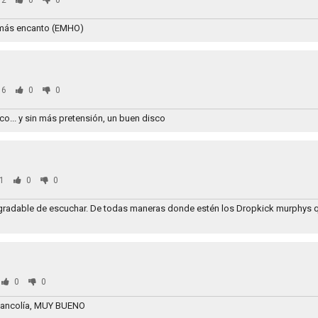
92
0
0
n más encanto (EMHO)
36
0
0
ico... y sin más pretensión, un buen disco
1
0
0
gradable de escuchar. De todas maneras donde estén los Dropkick murphys q
0
0
melancolía, MUY BUENO