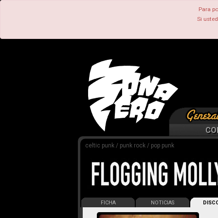
Para po
Si uste
CO
celtic punk / punk rock / pop punk
FICHA
NOTICIAS
DISCO