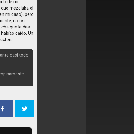
ndo de mi
 que mezclaba el
 en mi caso), pero
mente, no os
ucha que le das
 habías caído. Un
cuchar.
rante casi todo
límpicamente