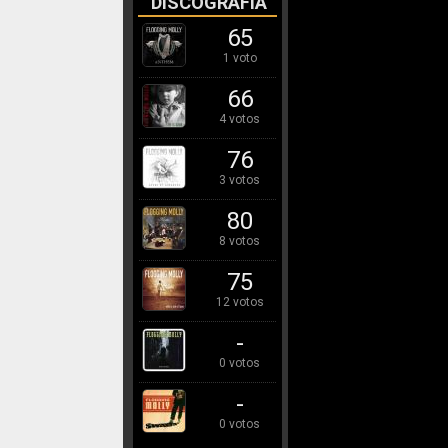
DISCOGRAFÍA
65
1 voto
66
4 votos
76
3 votos
80
8 votos
75
12 votos
-
0 votos
-
0 votos