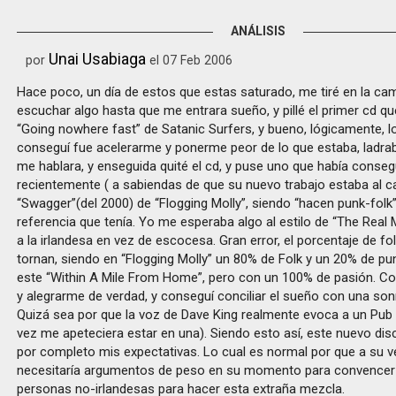
ANÁLISIS
Unai Usabiaga
por
el 07 Feb 2006
Hace poco, un día de estos que estas saturado, me tiré en la ca
escuchar algo hasta que me entrara sueño, y pillé el primer cd qu
“Going nowhere fast” de Satanic Surfers, y bueno, lógicamente, l
conseguí fue acelerarme y ponerme peor de lo que estaba, ladrab
me hablara, y enseguida quité el cd, y puse uno que había conse
recientemente ( a sabiendas de que su nuevo trabajo estaba al ca
“Swagger”(del 2000) de “Flogging Molly”, siendo “hacen punk-folk”
referencia que tenía. Yo me esperaba algo al estilo de “The Real
a la irlandesa en vez de escocesa. Gran error, el porcentaje de fo
tornan, siendo en “Flogging Molly” un 80% de Folk y un 20% de pu
este “Within A Mile From Home”, pero con un 100% de pasión. Co
y alegrarme de verdad, y conseguí conciliar el sueño con una sonr
Quizá sea por que la voz de Dave King realmente evoca a un Pub I
vez me apeteciera estar en una). Siendo esto así, este nuevo di
por completo mis expectativas. Lo cual es normal por que a su v
necesitaría argumentos de peso en su momento para convencer 
personas no-irlandesas para hacer esta extraña mezcla.