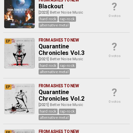
FROM ASHES TO NEW
?
Blackout
[2023]
Better Noise Music
0 votos
hard rock
rap-rock
alternative metal
FROM ASHES TO NEW
EP
?
Quarantine
Chronicles Vol.3
0 votos
[2021]
Better Noise Music
hard rock
rap-rock
alternative metal
FROM ASHES TO NEW
EP
?
Quarantine
Chronicles Vol.2
0 votos
[2021]
Better Noise Music
hard rock
rap-rock
alternative metal
FROM ASHES TO NEW
EP