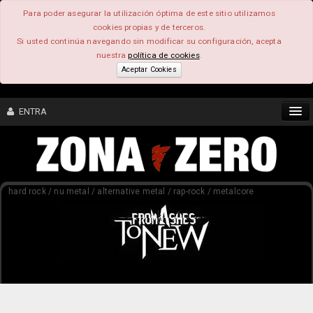
Para poder asegurar la utilización óptima de este sitio utilizamos
cookies propias y de terceros.
Si usted continúa navegando sin modificar su configuración, acepta
nuestra
política de cookies
.
Aceptar Cookies
ENTRA
CONTENIDO
hard rock / nu metal / alternative metal / rap-rock / metalcore
COMUNIDAD
FEEEDBACK
FOROS