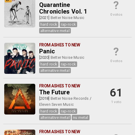
?
Quarantine
Chronicles Vol. 1
0 votos
[2021]
Better Noise Music
hard rock
rap-rock
alternative metal
FROM ASHES TO NEW
?
Panic
[2020]
Better Noise Music
0 votos
hard rock
rap-rock
alternative metal
FROM ASHES TO NEW
61
The Future
[2018]
Better Noise Records
/
1 voto
Eleven Seven Music
hard rock
rap-rock
alternative metal
nu metal
FROM ASHES TO NEW