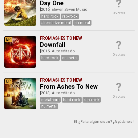
?
Day One
[2016]
Eleven Seven Music
0 votos
hard rock
rap-rock
alternative metal
nu metal
FROM ASHES TO NEW
EP
?
Downfall
[2015]
Autoeditado
0 votos
hard rock
nu metal
FROM ASHES TO NEW
EP
?
From Ashes To New
[2013]
Autoeditado
0 votos
metalcore
hard rock
rap-rock
nu metal
¿Falta algún disco? ¡Ayúdanos!