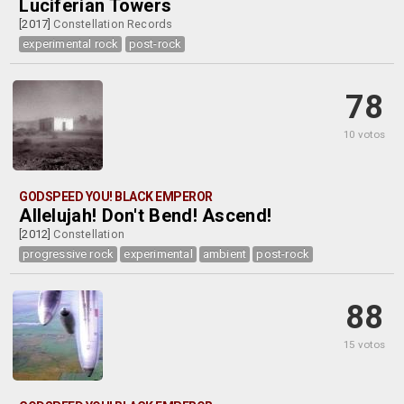
Luciferian Towers
[2017]
Constellation Records
experimental rock
post-rock
78
10 votos
GODSPEED YOU! BLACK EMPEROR
Allelujah! Don't Bend! Ascend!
[2012]
Constellation
progressive rock
experimental
ambient
post-rock
88
15 votos