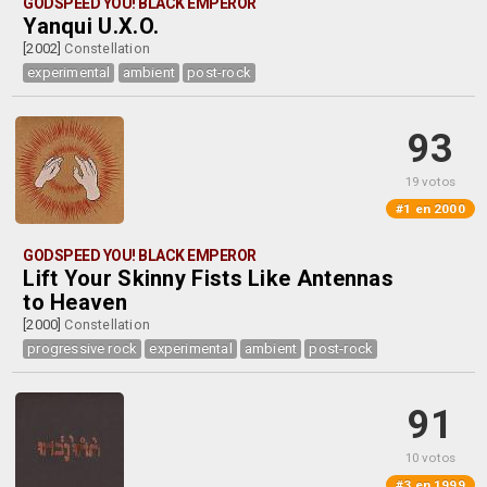
GODSPEED YOU! BLACK EMPEROR
Yanqui U.X.O.
[2002]
Constellation
experimental
ambient
post-rock
93
19 votos
#1 en 2000
GODSPEED YOU! BLACK EMPEROR
Lift Your Skinny Fists Like Antennas
to Heaven
[2000]
Constellation
progressive rock
experimental
ambient
post-rock
91
10 votos
#3 en 1999