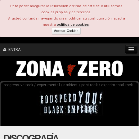
Para poder asegurar la utilización óptima de este sitio utilizamos
cookies propias y de terceros.
Si usted continúa navegando sin modificar su configuración, acepta
nuestra
política de cookies
.
Aceptar Cookies
ENTRA
CONTENIDO
progressive rock / experimental / ambient / post-rock / experimental rock
COMUNIDAD
FEEEDBACK
FOROS
DISCOGRAFÍA