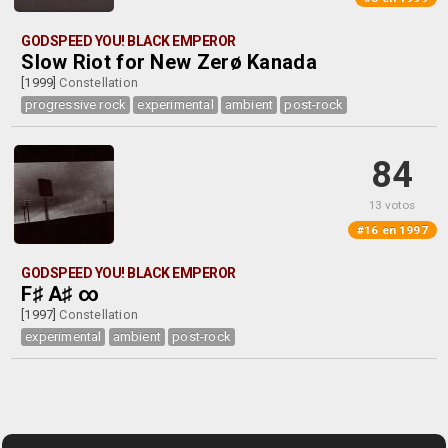
GODSPEED YOU! BLACK EMPEROR
Slow Riot for New Zerø Kanada
[1999]
Constellation
progressive rock
experimental
ambient
post-rock
84
13 votos
#16 en 1997
GODSPEED YOU! BLACK EMPEROR
F♯ A♯ ∞
[1997]
Constellation
experimental
ambient
post-rock