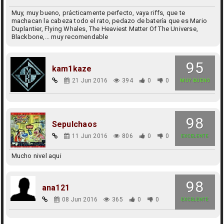
Muy, muy bueno, prácticamente perfecto, vaya riffs, que te
machacan la cabeza todo el rato, pedazo de batería que es Mario
Duplantier, Flying Whales, The Heaviest Matter Of The Universe,
Blackbone,... muy recomendable
95
kam1kaze
21 Jun 2016
394
0
0
MUY BUENO
98
Sepulchaos
11 Jun 2016
806
0
0
EXCELENTE
Mucho nivel aqui
98
ana121
08 Jun 2016
365
0
0
EXCELENTE