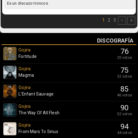
Es un discazo troncos
1
2
3
›
»
DISCOGRAFÍA
Gojira
76
Fortitude
20 votos
Gojira
75
Magma
32 votos
Gojira
85
L'Enfant Sauvage
40 votos
Gojira
90
The Way Of All Flesh
52 votos
Gojira
94
From Mars To Sirius
44 votos