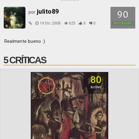
julito89
90
por
19 Dic 2008
625
0
0
MUY BUENO
Realmente bueno :)
5 CRÍTICAS
80
BUENO