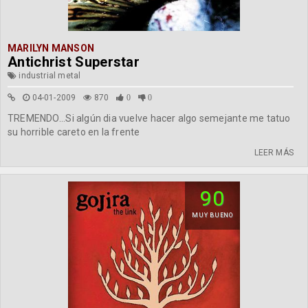
MARILYN MANSON
Antichrist Superstar
industrial metal
04-01-2009
870
0
0
TREMENDO...Si algún dia vuelve hacer algo semejante me tatuo
su horrible careto en la frente
LEER MÁS
90
MUY BUENO