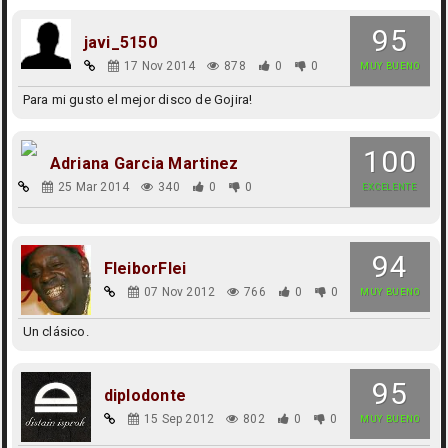
95
javi_5150
17 Nov 2014
878
0
0
MUY BUENO
Para mi gusto el mejor disco de Gojira!
100
Adriana Garcia Martinez
25 Mar 2014
340
0
0
EXCELENTE
94
FleiborFlei
07 Nov 2012
766
0
0
MUY BUENO
Un clásico.
95
diplodonte
15 Sep 2012
802
0
0
MUY BUENO