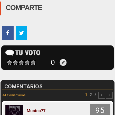
COMPARTE
COMENTARIOS
1
2
3
›
»
44 Comentarios
95
Musica77