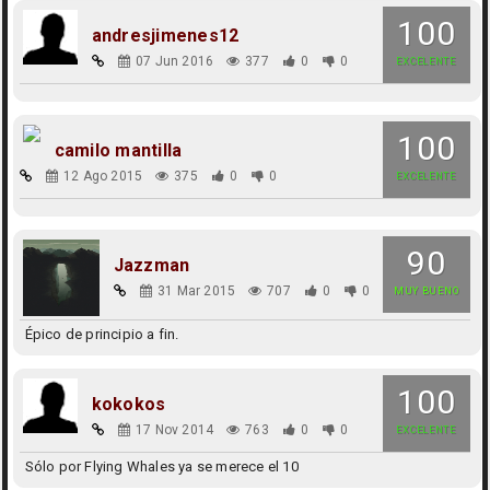
100
andresjimenes12
07 Jun 2016
377
0
0
EXCELENTE
100
camilo mantilla
12 Ago 2015
375
0
0
EXCELENTE
90
Jazzman
31 Mar 2015
707
0
0
MUY BUENO
Épico de principio a fin.
100
kokokos
17 Nov 2014
763
0
0
EXCELENTE
Sólo por Flying Whales ya se merece el 10