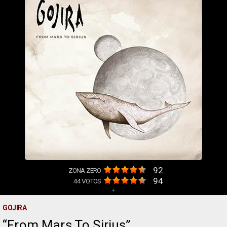
92
ZONA-ZERO
94
44
VOTOS
+
GOJIRA
From Mars To Sirius