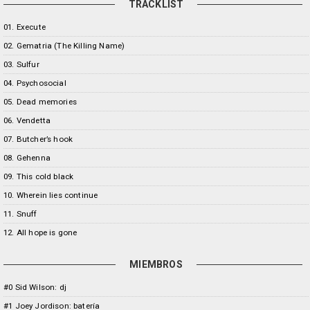
TRACKLIST
01. Execute
02. Gematria (The Killing Name)
03. Sulfur
04. Psychosocial
05. Dead memories
06. Vendetta
07. Butcher’s hook
08. Gehenna
09. This cold black
10. Wherein lies continue
11. Snuff
12. All hope is gone
MIEMBROS
#0 Sid Wilson: dj
#1 Joey Jordison: batería