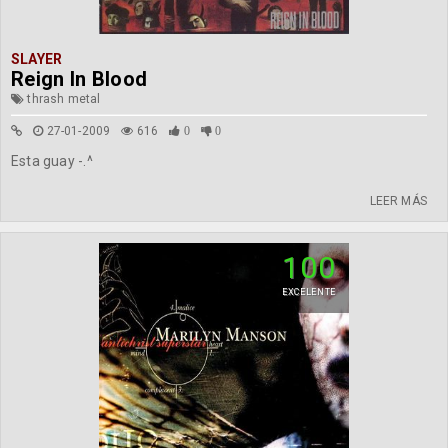
SLAYER
Reign In Blood
thrash metal
27-01-2009
616
0
0
Esta guay -.^
LEER MÁS
100
EXCELENTE