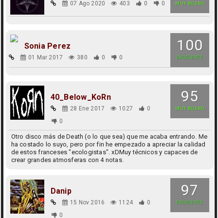
07 Ago 2020
403
0
0
MUY BUENO
100
Sonia Perez
01 Mar 2017
380
0
0
EXCELENTE
95
40_Below_KoRn
28 Ene 2017
1027
0
MUY BUENO
0
Otro disco más de Death (o lo que sea) que me acaba entrando. Me
ha costado lo suyo, pero por fin he empezado a apreciar la calidad
de estos franceses "ecologistas". xDMuy técnicos y capaces de
crear grandes atmosferas con 4 notas.
97
Danip
15 Nov 2016
1124
0
EXCELENTE
0