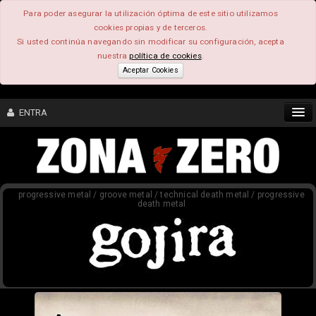
Para poder asegurar la utilización óptima de este sitio utilizamos
cookies propias y de terceros.
Si usted continúa navegando sin modificar su configuración, acepta
nuestra
política de cookies
.
Aceptar Cookies
ENTRA
CONTENIDO
progressive metal / groove metal / technical death metal / progressive
COMUNIDAD
death metal
FEEEDBACK
FOROS