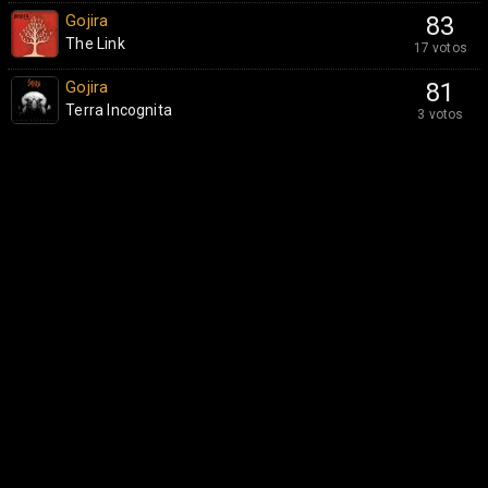
Gojira
83
The Link
17 votos
Gojira
81
Terra Incognita
3 votos