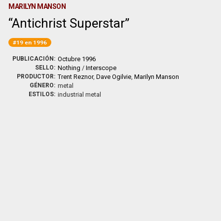
MARILYN MANSON
Antichrist Superstar
#19 en 1996
PUBLICACIÓN:
Octubre 1996
SELLO:
Nothing
/
Interscope
PRODUCTOR:
Trent Reznor
,
Dave Ogilvie
,
Marilyn Manson
GÉNERO:
metal
ESTILOS:
industrial metal