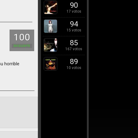
90
17 votos
94
15 votos
100
85
EXCELENTE
167 votos
89
u horrible
10 votos