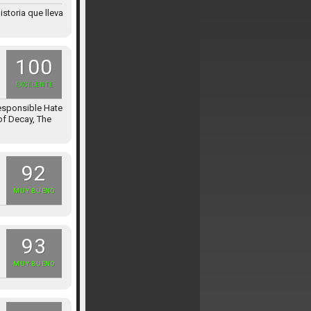
storia que lleva
100
EXCELENTE
esponsible Hate
of Decay, The
92
MUY BUENO
93
MUY BUENO