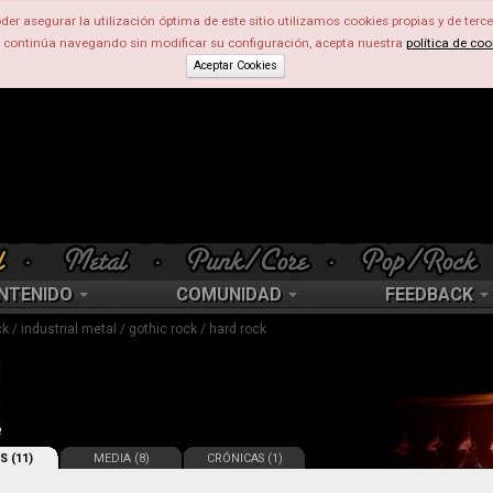
der asegurar la utilización óptima de este sitio utilizamos cookies propias y de terce
d continúa navegando sin modificar su configuración, acepta nuestra
política de coo
Aceptar Cookies
NTENIDO
COMUNIDAD
FEEDBACK
ck / industrial metal / gothic rock / hard rock
S (11)
MEDIA (8)
CRÓNICAS (1)