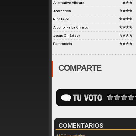
Alternative Allstars
Xcarnation
Nice Price
Alcoholika La Christo
Jesus On Extasy
Rammstein
COMPARTE
COMENTARIOS