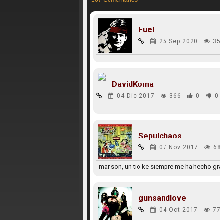
167 Comentarios
Fuel
25 Sep 2020
35
DavidKoma
04 Dic 2017
366
0
0
Sepulchaos
07 Nov 2017
6
manson, un tio ke siempre me ha hecho gra
gunsandlove
04 Oct 2017
77