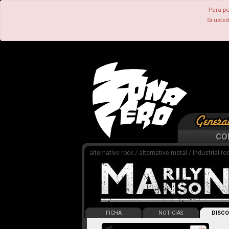
Para po
Si uste
CO
alternative rock / alternative metal / industrial ro
FICHA
NOTICIAS
DISCO