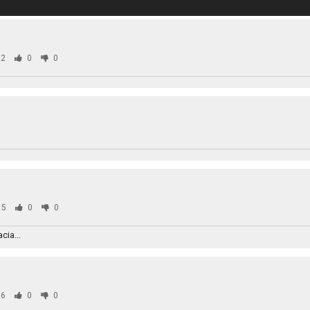
2
0
0
85
0
0
cia...
6
0
0