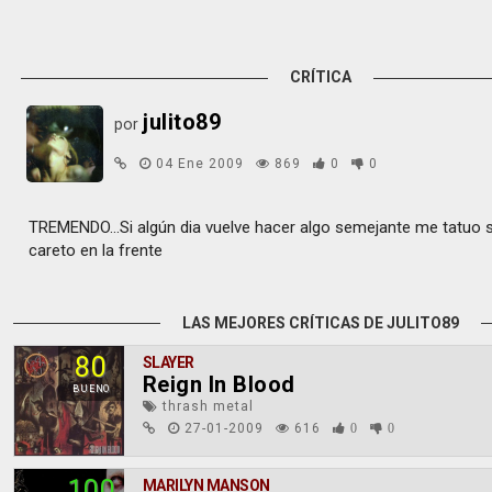
CRÍTICA
julito89
por
04 Ene 2009
869
0
0
TREMENDO...Si algún dia vuelve hacer algo semejante me tatuo s
careto en la frente
LAS MEJORES CRÍTICAS DE JULITO89
80
SLAYER
Reign In Blood
BUENO
thrash metal
27-01-2009
616
0
0
100
MARILYN MANSON