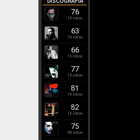
DISCOGRAFÍA
76
10 votos
63
10 votos
66
15 votos
77
19 votos
81
19 votos
82
16 votos
75
98 votos