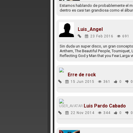
Estamos hablando de probablemente el mej
dentro es casi tan grandiosa como el álbum.
Luis_Angel
23 Feb 2016
691
Sin duda un super disco, un gran concept
Anthem, The Beautiful People, Tourniquet, 
Reflecting God y Man that you Fear.Larga v
Erre de rock
15 Jun 2015
361
0
0
Luis Pardo Cabado
22 Nov 2014
344
0
0