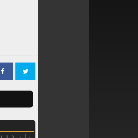
1
2
3
›
»