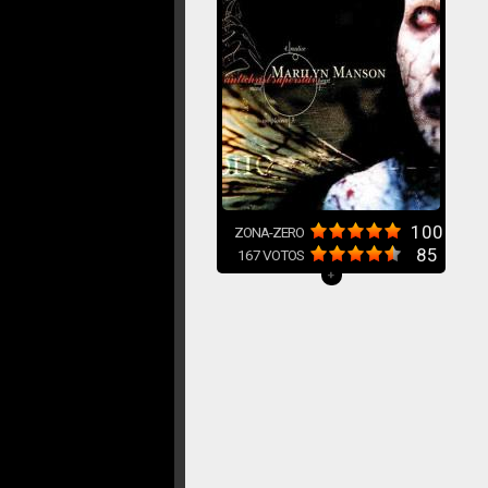
100
ZONA-ZERO
85
167
VOTOS
+