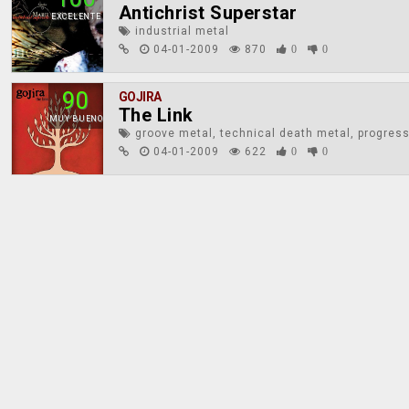
Antichrist Superstar
EXCELENTE
industrial metal
04-01-2009
870
0
0
90
GOJIRA
The Link
MUY BUENO
groove metal, technical death metal, progres
04-01-2009
622
0
0