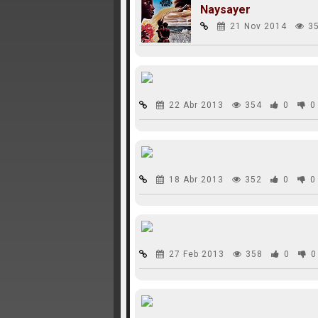
Naysayer
21 Nov 2014
3
22 Abr 2013
354
0
0
18 Abr 2013
352
0
0
27 Feb 2013
358
0
0