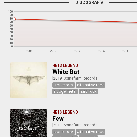
DISCOGRAFÍA
100
90
80
70
60
50
40
30
20
10
0
2008
2010
2012
2014
2016
HE IS LEGEND
White Bat
[2019]
Spinefarm Records
stoner rock
alternative rock
sludge metal
hard rock
HE IS LEGEND
Few
[2017]
Spinefarm Records
stoner rock
alternative rock