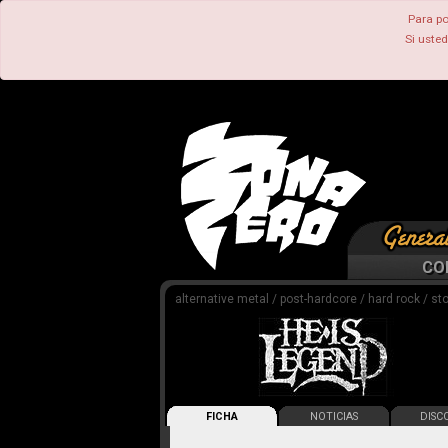
Para po
Si uste
CO
alternative metal / post-hardcore / hard rock / st
FICHA
NOTICIAS
DISCO