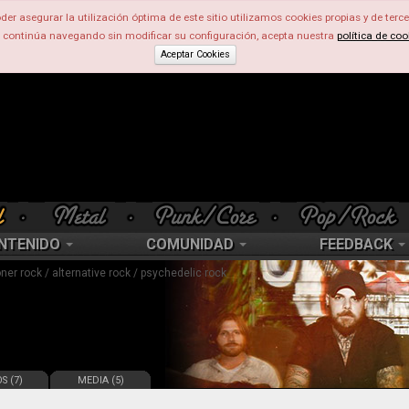
der asegurar la utilización óptima de este sitio utilizamos cookies propias y de terce
d continúa navegando sin modificar su configuración, acepta nuestra
política de coo
Aceptar Cookies
NTENIDO
COMUNIDAD
FEEDBACK
oner rock / alternative rock / psychedelic rock
S (7)
MEDIA (5)