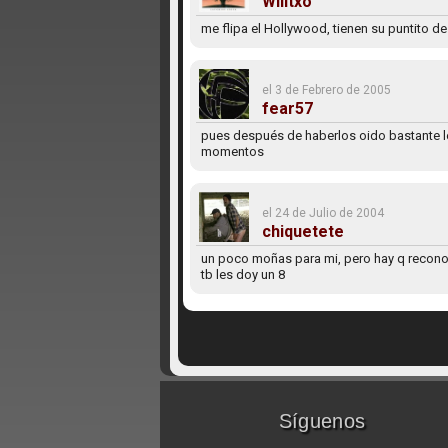
Willtxo
me flipa el Hollywood, tienen su puntito 
el 3 de Febrero de 2005
fear57
pues después de haberlos oido bastante l
momentos
el 24 de Julio de 2004
chiquetete
un poco moñas para mi, pero hay q reconoce
tb les doy un 8
Síguenos