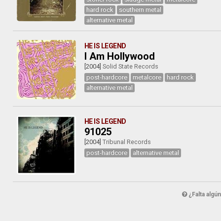
hard rock
southern metal
alternative metal
HE IS LEGEND
I Am Hollywood
[2004]
Solid State Records
post-hardcore
metalcore
hard rock
alternative metal
HE IS LEGEND
91025
[2004]
Tribunal Records
post-hardcore
alternative metal
¿Falta algú