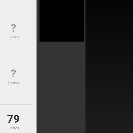
?
0 votos
?
0 votos
79
6 votos