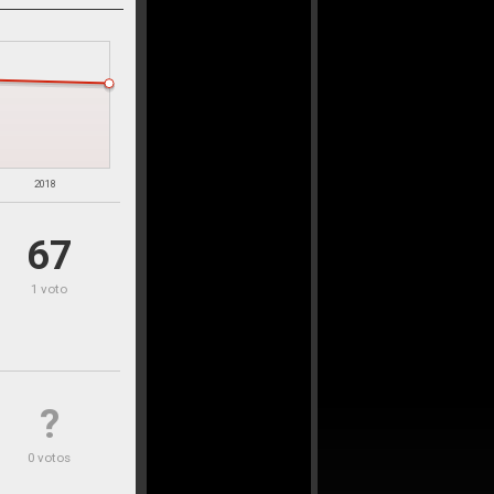
2018
67
1 voto
?
0 votos