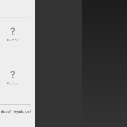
?
0 votos
?
0 votos
n disco? ¡Ayúdanos!