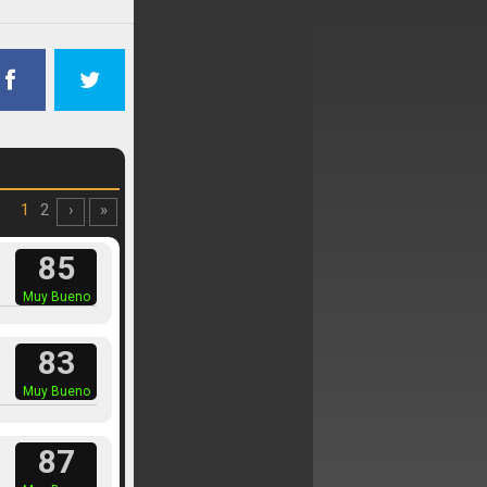
1
2
›
»
85
Muy Bueno
83
Muy Bueno
87