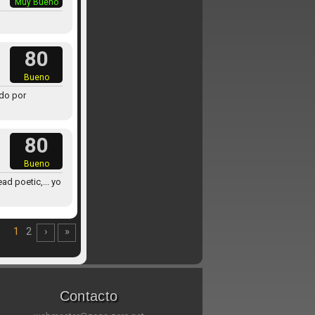
Muy Bueno
80
Bueno
ado por
80
Bueno
d poetic,... yo
1
2
›
»
Contacto