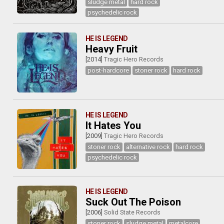
sludge metal
hard rock
psychedelic rock
HE IS LEGEND
Heavy Fruit
[2014]
Tragic Hero Records
post-hardcore
stoner rock
hard rock
HE IS LEGEND
It Hates You
[2009]
Tragic Hero Records
stoner rock
alternative rock
hard rock
psychedelic rock
HE IS LEGEND
Suck Out The Poison
[2006]
Solid State Records
stoner rock
sludge metal
metalcore