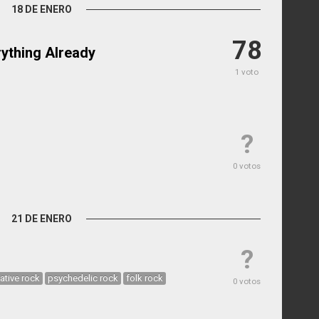
18 DE ENERO
78
ything Already
1 voto
?
0 votos
21 DE ENERO
?
native rock
psychedelic rock
folk rock
0 votos