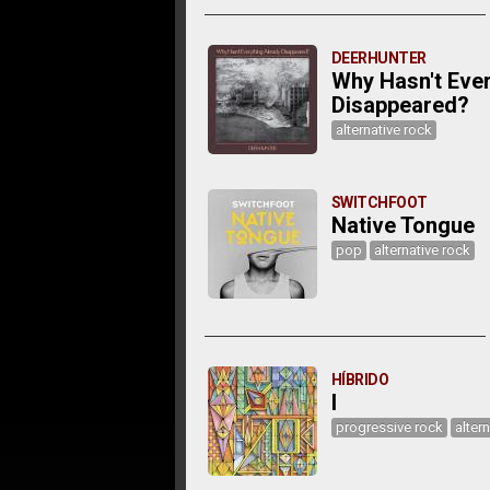
DEERHUNTER
Why Hasn't Ever
Disappeared?
alternative rock
SWITCHFOOT
Native Tongue
pop
alternative rock
HÍBRIDO
I
progressive rock
alter