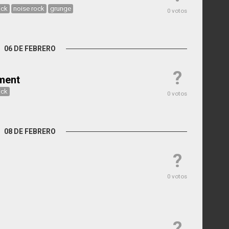
ock
noise rock
grunge
0 votos
06 DE FEBRERO
?
ment
ock
0 votos
08 DE FEBRERO
?
0 votos
?