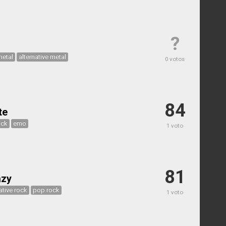
?
metal
alternative metal
0 votos
84
te
ock
emo
1 voto
81
azy
ative rock
pop rock
1 voto