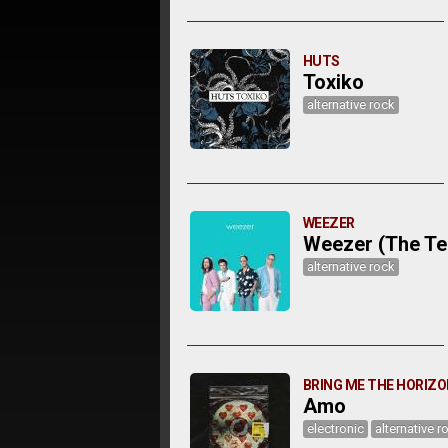
HUTS
Toxiko
alternative rock
WEEZER
Weezer (The Te
alternative rock
BRING ME THE HORIZ
Amo
electronic
alternative r