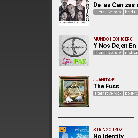
De las Cenizas a
alternative rock
hard r
MUNDO HECHICERO
Y Nos Dejen En
alternative rock
rock an
JUANITA-E
The Fuss
alternative rock
post-r
EP
STRINGCORDZ
No Identity