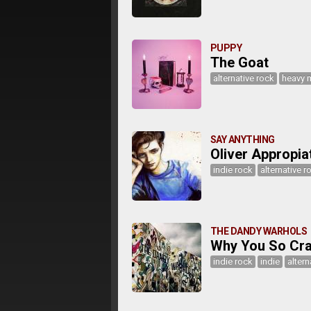
PUPPY
The Goat
alternative rock
heavy 
SAY ANYTHING
Oliver Appropia
indie rock
alternative r
THE DANDY WARHOLS
Why You So Cr
indie rock
indie
altern