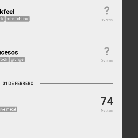
?
kfeel
ck
rock urbano
0 votos
?
ucesos
 rock
grunge
0 votos
01 DE FEBRERO
74
tive metal
9 votos