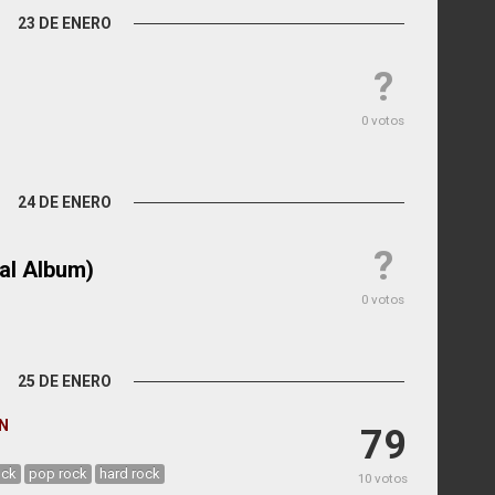
23 DE ENERO
?
0 votos
24 DE ENERO
?
al Album)
0 votos
25 DE ENERO
ON
79
ock
pop rock
hard rock
10 votos