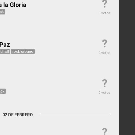
?
 la Gloria
ock
0 votos
?
 Paz
d roll
rock urbano
0 votos
?
ock
0 votos
02 DE FEBRERO
?