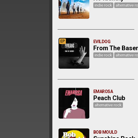
indie rock
alternative r
EP
EVILDOG
From The Base
indie rock
alternative r
EMAROSA
Peach Club
alternative rock
BOB MOULD