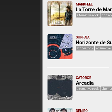
MARKFEEL
La Torre de Mar
alternative rock
pop ro
SUNFAIA
Horizonte de S
stoner rock
alternative
CATORCE
Arcadia
alternative rock
alterna
DENIRO