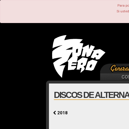
Para po
Si uste
CO
DISCOS DE ALTERNA
2018