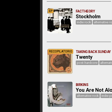
EP
FACTHEORY
Stockholm
indie rock
alternative r
RECOPILATORIO
TAKING BACK SUNDAY
Twenty
post-hardcore
alternat
BIRKINS
You Are Not Al
alternative rock
indie 