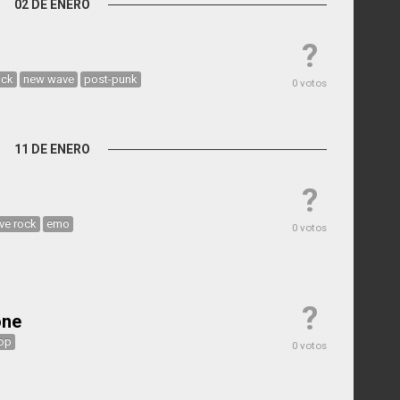
02 DE ENERO
?
ock
new wave
post-punk
0 votos
11 DE ENERO
?
ive rock
emo
0 votos
?
one
pop
0 votos