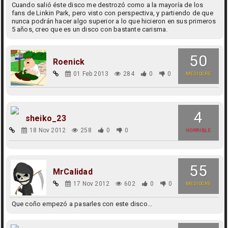
Cuando salió éste disco me destrozó como a la mayoría de los
fans de Linkin Park, pero visto con perspectiva, y partiendo de que
nunca podrán hacer algo superior a lo que hicieron en sus primeros
5 años, creo que es un disco con bastante carisma.
50
Roenick
01 Feb 2013
284
0
0
MEDIOCRE
4
sheiko_23
18 Nov 2012
258
0
0
HORRIBLE
55
MrCalidad
17 Nov 2012
602
0
0
MEDIOCRE
Que coño empezó a pasarles con este disco...