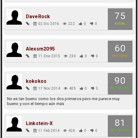
75
DaveRock
02 Dic 2016
222
0
0
BUENO
60
Alexsm2095
11 Ene 2015
230
0
0
MEDIOCRE
90
kokokos
17 Nov 2014
405
0
0
MUY BUENO
No es tan bueno como los dos primeros pero me parece muy
bueno y con el tiempo aún más
81
Linkstein-X
11 Feb 2014
426
0
0
MUY BUENO