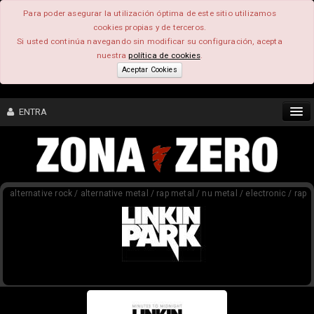
Para poder asegurar la utilización óptima de este sitio utilizamos
cookies propias y de terceros.
Si usted continúa navegando sin modificar su configuración, acepta
nuestra
política de cookies
.
Aceptar Cookies
ENTRA
CONTENIDO
alternative rock / alternative metal / rap metal / nu metal / electronic / rap
COMUNIDAD
FEEEDBACK
FOROS