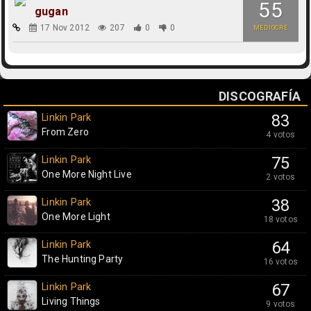
55
gugan
17 Nov 2012
207
0
0
MEDIOCRE
DISCOGRAFÍA
Linkin Park
83
From Zero
4 votos
Linkin Park
75
One More Night Live
2 votos
Linkin Park
38
One More Light
18 votos
Linkin Park
64
The Hunting Party
16 votos
Linkin Park
67
Living Things
9 votos