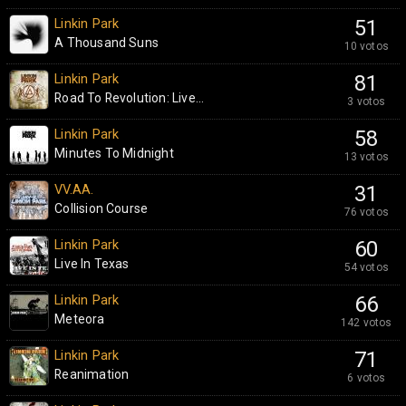
Linkin Park
51
A Thousand Suns
10 votos
Linkin Park
81
Road To Revolution: Live...
3 votos
Linkin Park
58
Minutes To Midnight
13 votos
VV.AA.
31
Collision Course
76 votos
Linkin Park
60
Live In Texas
54 votos
Linkin Park
66
Meteora
142 votos
Linkin Park
71
Reanimation
6 votos