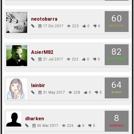
60
neotobarra
17 Dic 2017
223
0
0
MEDIOCRE
82
AsierM82
21 Jul 2017
222
0
0
MUY BUENO
64
lainbir
31 May 2017
228
0
0
BUENO
8
dharken
06 Mar 2017
226
0
0
HORRIBLE