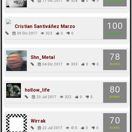
17 Dic 2017
328
0
0
MUY BUENO
100
Cristian Santiváñez Marzo
09 Dic 2017
323
0
0
EXCELENTE
78
Shn_Metal
04 Dic 2017
333
0
0
BUENO
80
hollow_life
23 Jul 2017
322
0
0
BUENO
70
Wirrak
22 Jul 2017
410
0
0
BUENO