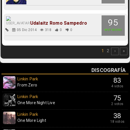
95
Udalaitz Romo Sampedro
05 Dic 2014
318
0
0
MUY BUENO
1
2
›
»
DISCOGRAFÍA
Linkin Park
83
From Zero
4 votos
Linkin Park
75
One More Night Live
2 votos
Linkin Park
38
One More Light
18 votos