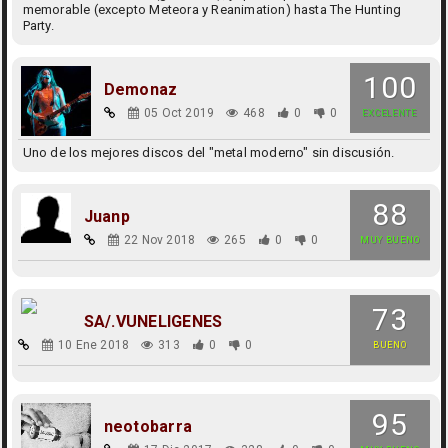
memorable (excepto Meteora y Reanimation) hasta The Hunting
Party.
100
Demonaz
05 Oct 2019
468
0
0
EXCELENTE
Uno de los mejores discos del "metal moderno" sin discusión.
88
Juanp
22 Nov 2018
265
0
0
MUY BUENO
73
SA/.VUNELIGENES
10 Ene 2018
313
0
0
BUENO
95
neotobarra