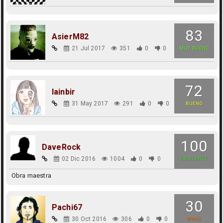
83
AsierM82
21 Jul 2017
351
0
0
MUY BUENO
72
lainbir
31 May 2017
291
0
0
BUENO
100
DaveRock
02 Dic 2016
1004
0
0
EXCELENTE
Obra maestra
30
Pachi67
30 Oct 2016
306
0
0
MALO