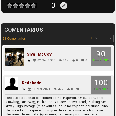
COMENTARIOS
1
2
›
»
23 Comentarios
90
Siva_McCoy
02 Sep 2024
214
0
0
MUY BUENO
100
Redshade
11 Mar 2021
422
0
0
EXCELENTE
Repleto de buenas canciones como: Papercut, One Step Closer,
Crawling, Runaway,, In The End, A Place For My Head, Pushing Me
Away, High Voltage (mi favorita aunque no es parte del disco, sinó
de una edición especial), un gran debut para una banda que se
desviaría del nu metal (gran error), y que no produciría nada