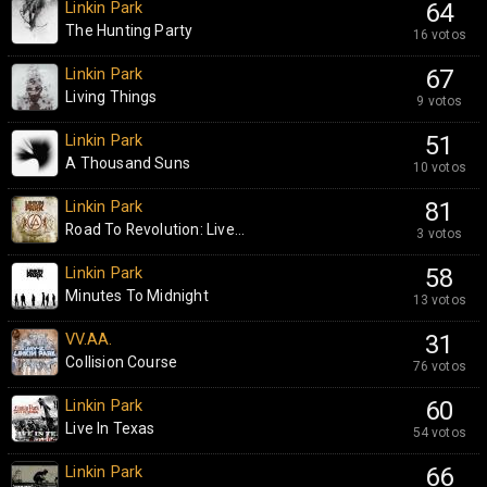
Linkin Park
64
The Hunting Party
16 votos
Linkin Park
67
Living Things
9 votos
Linkin Park
51
A Thousand Suns
10 votos
Linkin Park
81
Road To Revolution: Live...
3 votos
Linkin Park
58
Minutes To Midnight
13 votos
VV.AA.
31
Collision Course
76 votos
Linkin Park
60
Live In Texas
54 votos
Linkin Park
66