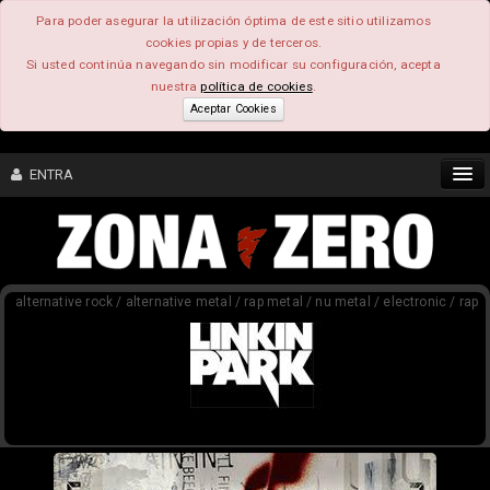
Para poder asegurar la utilización óptima de este sitio utilizamos
cookies propias y de terceros.
Si usted continúa navegando sin modificar su configuración, acepta
nuestra
política de cookies
.
Aceptar Cookies
ENTRA
CONTENIDO
alternative rock / alternative metal / rap metal / nu metal / electronic / rap
COMUNIDAD
FEEEDBACK
FOROS