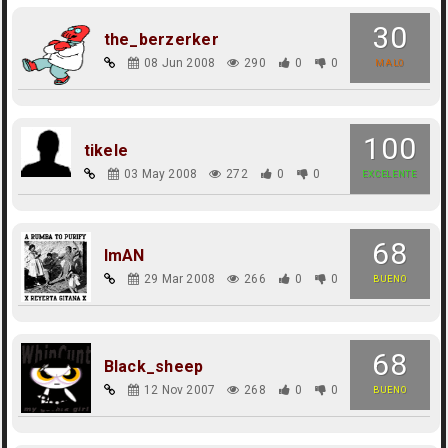
30
the_berzerker
08 Jun 2008
290
0
0
MALO
100
tikele
03 May 2008
272
0
0
EXCELENTE
68
ImAN
29 Mar 2008
266
0
0
BUENO
68
Black_sheep
12 Nov 2007
268
0
0
BUENO