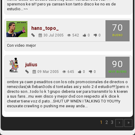
speremos ke si!! pero ya cansan kon tanto disco ke no es de
estudio...¬¬
70
hans_topo_
30 Jul 2005
542
0
0
BUENO
Con video mejor
90
julius
09 Mar 2005
645
0
0
MUY BUENO
ombre ya caen pesaditos con los cds promocionales de directos o
remezclas(sk lleban3cds d tontadas asi y solo 2 d estudio!!!!)pero n
directo son...todo lo k 1grupo deberia ser para transmitir lo k kieren
a sus fans...mu wen disco y mejor dvd con respecto al k dice k
chester tiene voz d pato...SHUT UP WNEN I TALKING TO YOU!!!!y
escuxate crawling o pushing me away anda...
1
2
3
›
»