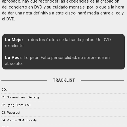
aprobado, hay que reconocer las excelencias de la grabación
del concierto en DVD y su cuidado montaje, por lo que a la hora
de dar una nota definitiva a este disco, haré media entre el cd y
el DVD.
Lo Mejor:
Todos los éxitos de la banda juntos. Un DVD
excelente.
Lo Peor:
Lo peor: Falta personalidad, no sorprende en
absoluto.
TRACKLIST
CD:
01. Somewhere I Belong
02. Lying From You
03. Papercut
04. Points Of Authority