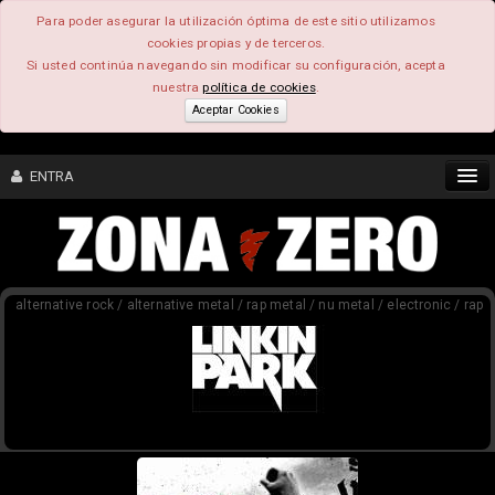
Para poder asegurar la utilización óptima de este sitio utilizamos
cookies propias y de terceros.
Si usted continúa navegando sin modificar su configuración, acepta
nuestra
política de cookies
.
Aceptar Cookies
ENTRA
CONTENIDO
alternative rock / alternative metal / rap metal / nu metal / electronic / rap
COMUNIDAD
FEEEDBACK
FOROS