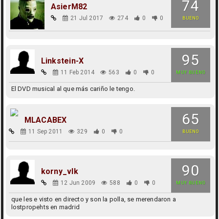
74
AsierM82
21 Jul 2017
274
0
0
BUENO
95
Linkstein-X
11 Feb 2014
563
0
0
MUY BUENO
El DVD musical al que más cariño le tengo.
65
MLACABEX
11 Sep 2011
329
0
0
BUENO
90
korny_vlk
12 Jun 2009
588
0
0
MUY BUENO
que les e visto en directo y son la polla, se merendaron a
lostpropehts en madrid