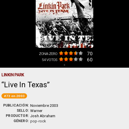
70
ZONA-ZERO
60
54
VOTOS
+
LINKIN PARK
Live In Texas
#73 en 2003
PUBLICACIÓN:
Noviembre 2003
SELLO:
Warner
PRODUCTOR:
Josh Abraham
GÉNERO:
pop-rock