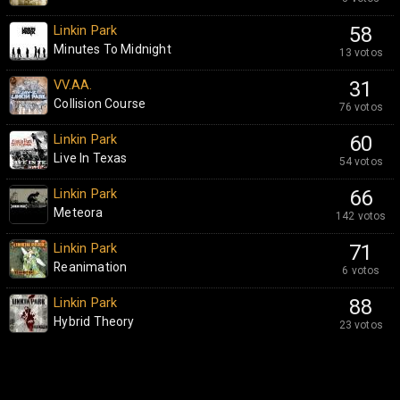
Linkin Park
58
Minutes To Midnight
13 votos
VV.AA.
31
Collision Course
76 votos
Linkin Park
60
Live In Texas
54 votos
Linkin Park
66
Meteora
142 votos
Linkin Park
71
Reanimation
6 votos
Linkin Park
88
Hybrid Theory
23 votos