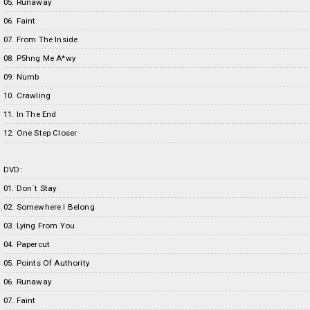
05. Runaway
06. Faint
07. From The Inside
08. P5hng Me A*wy
09. Numb
10. Crawling
11. In The End
12. One Step Closer
DVD:
01. Don´t Stay
02. Somewhere I Belong
03. Lying From You
04. Papercut
05. Points Of Authority
06. Runaway
07. Faint