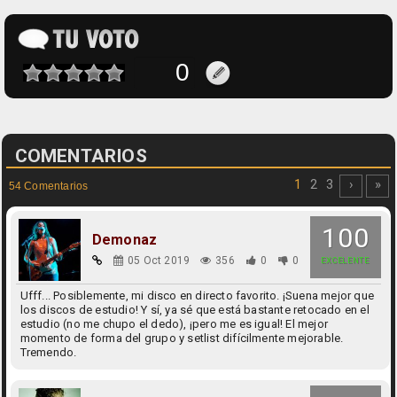
COMENTARIOS
1
2
3
›
»
54 Comentarios
100
Demonaz
05 Oct 2019
356
0
0
EXCELENTE
Ufff... Posiblemente, mi disco en directo favorito. ¡Suena mejor que
los discos de estudio! Y sí, ya sé que está bastante retocado en el
estudio (no me chupo el dedo), ¡pero me es igual! El mejor
momento de forma del grupo y setlist difícilmente mejorable.
Tremendo.