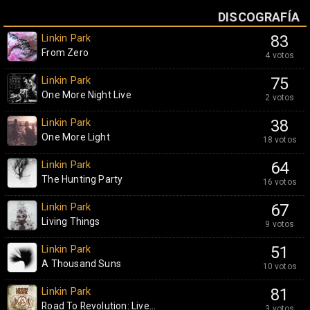
DISCOGRAFÍA
Linkin Park
83
From Zero
4 votos
Linkin Park
75
One More Night Live
2 votos
Linkin Park
38
One More Light
18 votos
Linkin Park
64
The Hunting Party
16 votos
Linkin Park
67
Living Things
9 votos
Linkin Park
51
A Thousand Suns
10 votos
Linkin Park
81
Road To Revolution: Live...
3 votos