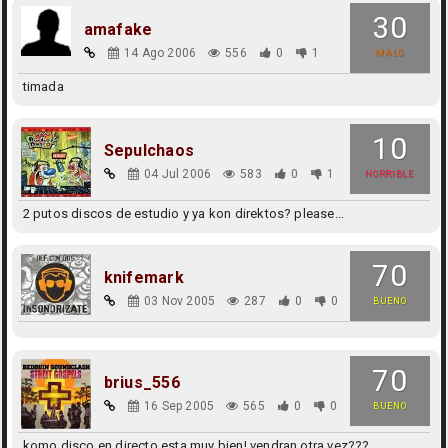
30
amafake
14 Ago 2006
556
0
1
MALO
timada
10
Sepulchaos
04 Jul 2006
583
0
1
HORRIBLE
2 putos discos de estudio y ya kon direktos? please...
70
knifemark
03 Nov 2005
287
0
0
BUENO
70
brius_556
16 Sep 2005
565
0
0
BUENO
komo disco en directo esta muy bien! vendran otra vez???