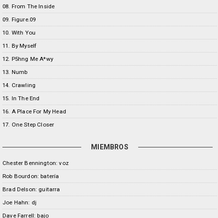
08. From The Inside
09. Figure.09
10. With You
11. By Myself
12. P5hng Me A*wy
13. Numb
14. Crawling
15. In The End
16. A Place For My Head
17. One Step Closer
MIEMBROS
Chester Bennington: voz
Rob Bourdon: batería
Brad Delson: guitarra
Joe Hahn: dj
Dave Farrell: bajo