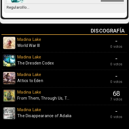
Regularcillo...
DISCOGRAFÍA
Madina Lake
-
World War III
0 votos
Madina Lake
-
The Dresden Codex
0 votos
Madina Lake
-
Attics to Eden
0 votos
Madina Lake
68
From Them, Through Us, T...
7 votos
Madina Lake
-
The Disappearance of Adalia
0 votos