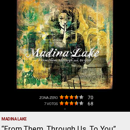
70
ZONA-ZERO
68
7
VOTOS
+
MADINA LAKE
From Them, Through Us, To You