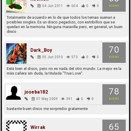
04 Jun 2011
604
0
0
BUENO
Totalmente de acuerdo en lo de que todos los temas suenan a
posibles singles. Es un disco pegadizo, con estribillos que se
quedan en la memoria. Ninguna maravilla pero, en general, un buen
disco
70
Dark_Boy
05 Jun 2010
573
0
0
BUENO
Está bien el disco, pero no es nada del otro mundo. La mejor es la
más cañera sin duda, la titulada "True Love".
78
joseba182
07 May 2009
391
0
0
BUENO
bastante buen disco me sorpredio gratamente
65
Wirrak