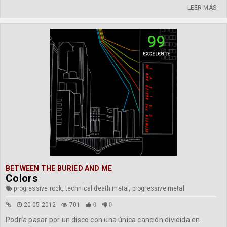
LEER MÁS
99
EXCELENTE
BETWEEN THE BURIED AND ME
Colors
progressive rock, technical death metal, progressive metal
20-05-2012
701
0
0
Podría pasar por un disco con una única canción dividida en