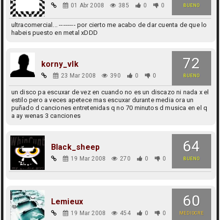
01 Abr 2008
385
0
0
BUENO
ultracomercial... -------- por cierto me acabo de dar cuenta de que lo
habeis puesto en metal xDDD
72
korny_vlk
23 Mar 2008
390
0
0
BUENO
un disco pa escuxar de vez en cuando no es un discazo ni nada x el
estilo pero a veces apetece mas escuxar durante media ora un
puñado d canciones entretenidas q no 70 minutos d musica en el q
a ay wenas 3 canciones
64
Black_sheep
19 Mar 2008
270
0
0
BUENO
60
Lemieux
19 Mar 2008
454
0
0
MEDIOCRE