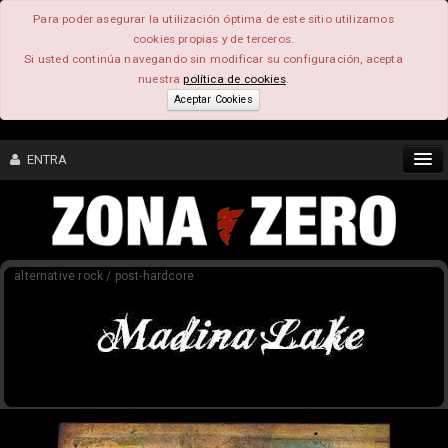
Para poder asegurar la utilización óptima de este sitio utilizamos
cookies propias y de terceros.
Si usted continúa navegando sin modificar su configuración, acepta
nuestra
política de cookies
.
Aceptar Cookies
ENTRA
CONTENIDO
alternative rock / post-hardcore
COMUNIDAD
FEEEDBACK
FOROS