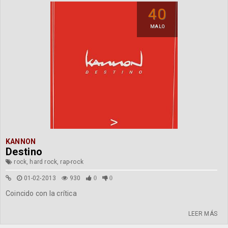
40
MALO
KANNON
Destino
rock, hard rock, rap-rock
01-02-2013
930
0
0
Coincido con la crítica
LEER MÁS