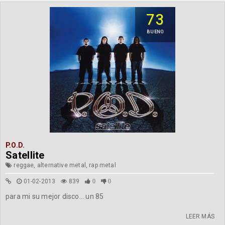
73
BUENO
P.O.D.
Satellite
reggae, alternative metal, rap metal
01-02-2013
839
0
0
para mi su mejor disco... un 85
LEER MÁS