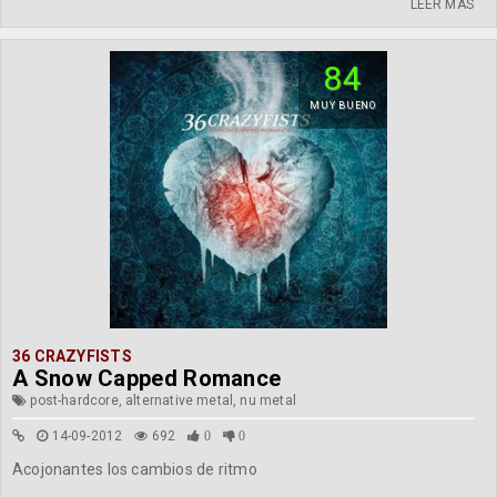
LEER MÁS
84
MUY BUENO
36 CRAZYFISTS
A Snow Capped Romance
post-hardcore, alternative metal, nu metal
14-09-2012
692
0
0
Acojonantes los cambios de ritmo