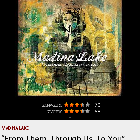
70
ZONA-ZERO
68
7
VOTOS
+
MADINA LAKE
From Them, Through Us, To You