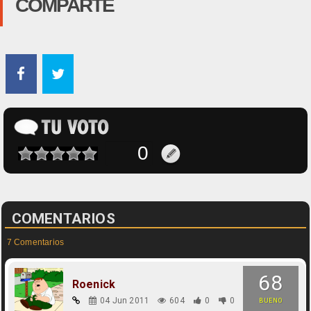
COMPARTE
COMENTARIOS
7 Comentarios
68
Roenick
04 Jun 2011
604
0
0
BUENO