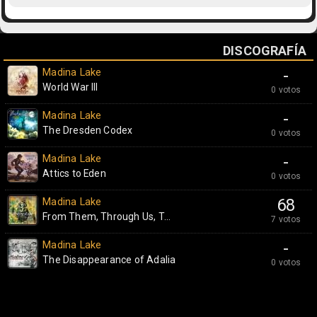
DISCOGRAFÍA
Madina Lake
-
World War III
0 votos
Madina Lake
-
The Dresden Codex
0 votos
Madina Lake
-
Attics to Eden
0 votos
Madina Lake
68
From Them, Through Us, T...
7 votos
Madina Lake
-
The Disappearance of Adalia
0 votos