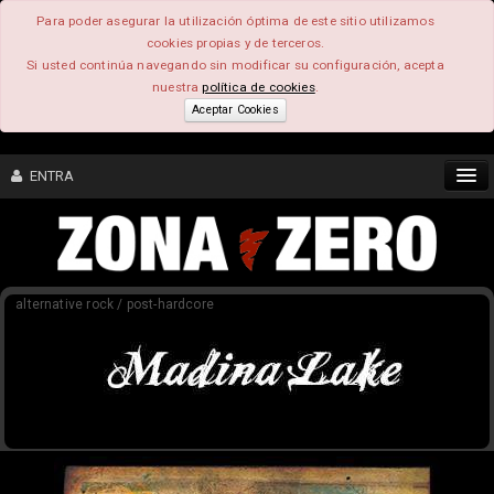
Para poder asegurar la utilización óptima de este sitio utilizamos
cookies propias y de terceros.
Si usted continúa navegando sin modificar su configuración, acepta
nuestra
política de cookies
.
Aceptar Cookies
ENTRA
CONTENIDO
alternative rock / post-hardcore
COMUNIDAD
FEEEDBACK
FOROS