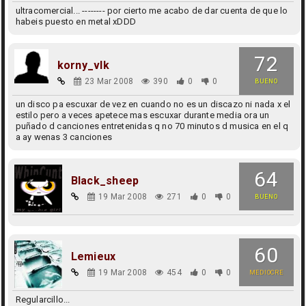
ultracomercial... -------- por cierto me acabo de dar cuenta de que lo
habeis puesto en metal xDDD
72
korny_vlk
23 Mar 2008
390
0
0
BUENO
un disco pa escuxar de vez en cuando no es un discazo ni nada x el
estilo pero a veces apetece mas escuxar durante media ora un
puñado d canciones entretenidas q no 70 minutos d musica en el q
a ay wenas 3 canciones
64
Black_sheep
19 Mar 2008
271
0
0
BUENO
60
Lemieux
19 Mar 2008
454
0
0
MEDIOCRE
Regularcillo...