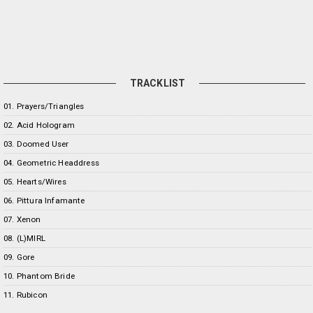
TRACKLIST
01. Prayers/Triangles
02. Acid Hologram
03. Doomed User
04. Geometric Headdress
05. Hearts/Wires
06. Pittura Infamante
07. Xenon
08. (L)MIRL
09. Gore
10. Phantom Bride
11. Rubicon