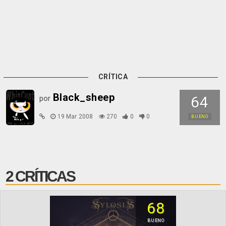
CRÍTICA
Black_sheep
64
por
19 Mar 2008
270
0
0
BUENO
2 CRÍTICAS
68
BUENO