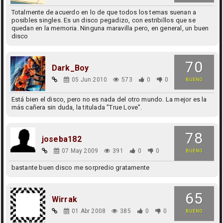
Totalmente de acuerdo en lo de que todos los temas suenan a
posibles singles. Es un disco pegadizo, con estribillos que se
quedan en la memoria. Ninguna maravilla pero, en general, un buen
disco
70
Dark_Boy
05 Jun 2010
573
0
0
BUENO
Está bien el disco, pero no es nada del otro mundo. La mejor es la
más cañera sin duda, la titulada "True Love".
78
joseba182
07 May 2009
391
0
0
BUENO
bastante buen disco me sorpredio gratamente
65
Wirrak
01 Abr 2008
385
0
0
BUENO