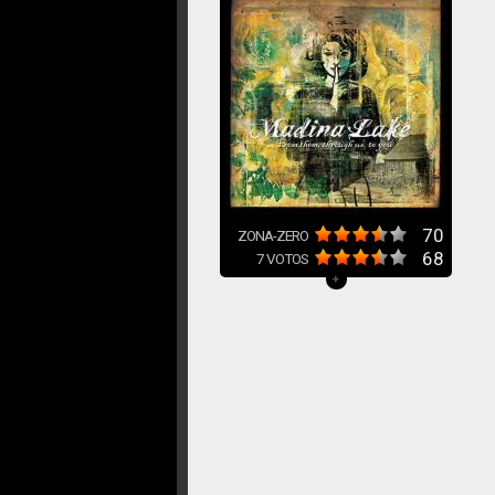
70
ZONA-ZERO
68
7
VOTOS
+