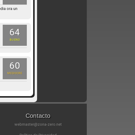
dia ora un
64
BUENO
60
MEDIOCRE
Contacto
webmaster@zona-zero.net