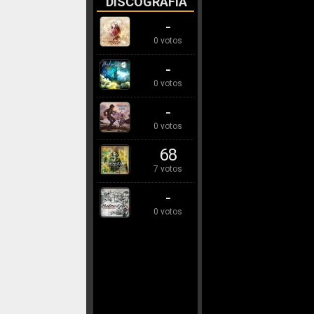
DISCOGRAFÍA
-
0 votos
-
0 votos
-
0 votos
68
7 votos
-
0 votos