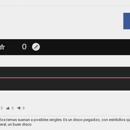
03
0
0
los temas suenan a posibles singles. Es un disco pegadizo, con estribillos 
eral, un buen disco