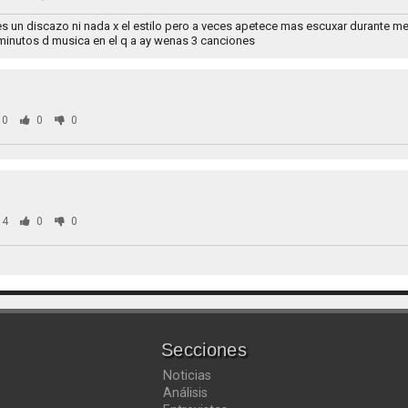
s un discazo ni nada x el estilo pero a veces apetece mas escuxar durante me
minutos d musica en el q a ay wenas 3 canciones
70
0
0
54
0
0
Secciones
Noticias
Análisis