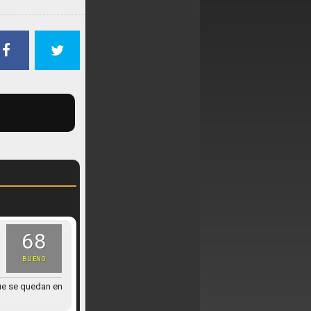
68
BUENO
que se quedan en