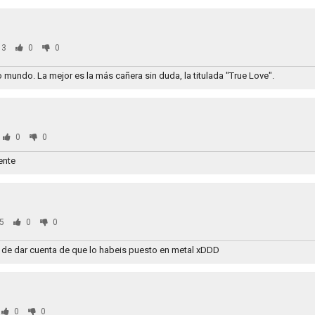
73
0
0
o mundo. La mejor es la más cañera sin duda, la titulada "True Love".
0
0
ente
5
0
0
abo de dar cuenta de que lo habeis puesto en metal xDDD
0
0