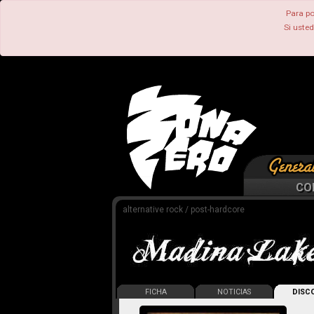
Para po
Si uste
CO
alternative rock / post-hardcore
FICHA
NOTICIAS
DISCO