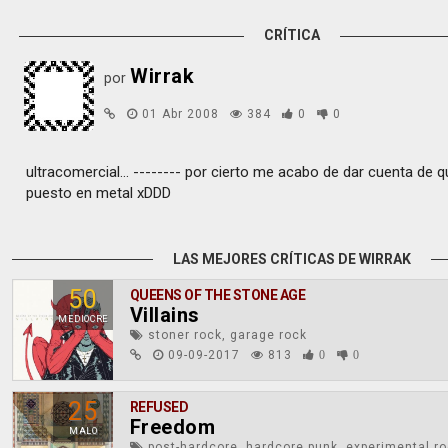
CRÍTICA
Wirrak
por
01 Abr 2008
384
0
0
ultracomercial... -------- por cierto me acabo de dar cuenta de q
puesto en metal xDDD
LAS MEJORES CRÍTICAS DE WIRRAK
50
QUEENS OF THE STONE AGE
Villains
MEDIOCRE
stoner rock, garage rock
09-09-2017
813
0
0
25
REFUSED
Freedom
MALO
post-hardcore, hardcore punk, experimental r