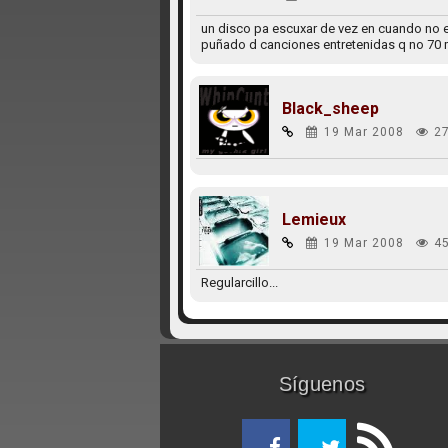
un disco pa escuxar de vez en cuando no e
puñado d canciones entretenidas q no 70 
Black_sheep
19 Mar 2008
2
Lemieux
19 Mar 2008
4
Regularcillo...
Síguenos