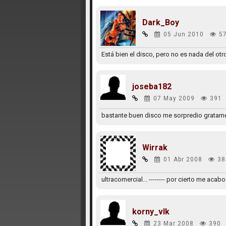
Dark_Boy
05 Jun 2010
5
Está bien el disco, pero no es nada del otr
joseba182
07 May 2009
391
bastante buen disco me sorpredio gratam
Wirrak
01 Abr 2008
38
ultracomercial... -------- por cierto me ac
korny_vlk
23 Mar 2008
390