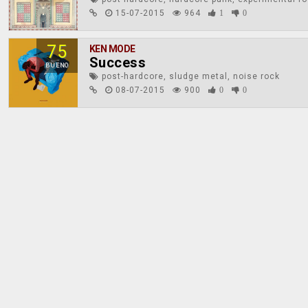
15-07-2015
964
1
0
75
KEN MODE
Success
BUENO
post-hardcore, sludge metal, noise rock
08-07-2015
900
0
0