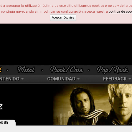
der asegurar la utilización óptima de este sitio utilizamos cookies propias y de terce
d continúa navegando sin modificar su configuración, acepta nuestra
política de coo
Aceptar Cookies
NTENIDO
COMUNIDAD
FEEDBACK
S (5)