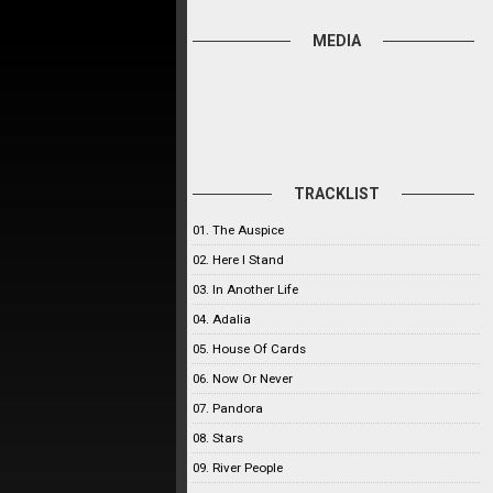
MEDIA
TRACKLIST
01. The Auspice
02. Here I Stand
03. In Another Life
04. Adalia
05. House Of Cards
06. Now Or Never
07. Pandora
08. Stars
09. River People