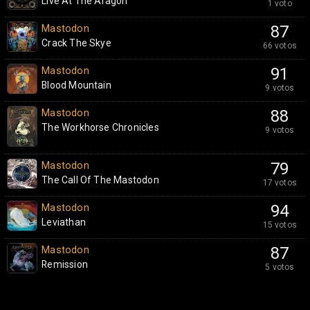
Live At The Aragon
1 voto
Mastodon
87
Crack The Skye
66 votos
Mastodon
91
Blood Mountain
9 votos
Mastodon
88
The Workhorse Chronicles
9 votos
Mastodon
79
The Call Of The Mastodon
17 votos
Mastodon
94
Leviathan
15 votos
Mastodon
87
Remission
5 votos