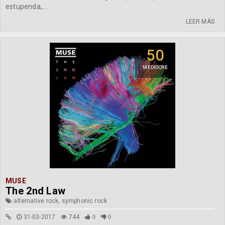
estupenda,...
LEER MÁS
50
MEDIOCRE
MUSE
The 2nd Law
alternative rock, symphonic rock
31-03-2017
744
0
0