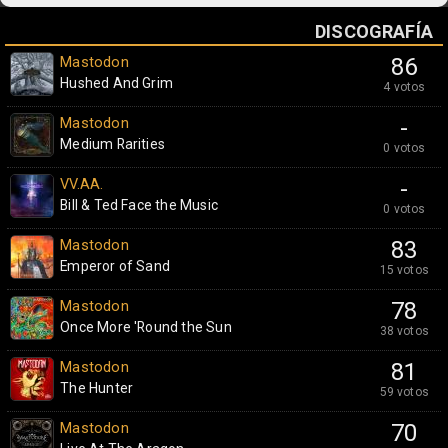
DISCOGRAFÍA
Mastodon
86
Hushed And Grim
4 votos
Mastodon
-
Medium Rarities
0 votos
VV.AA.
-
Bill & Ted Face the Music
0 votos
Mastodon
83
Emperor of Sand
15 votos
Mastodon
78
Once More 'Round the Sun
38 votos
Mastodon
81
The Hunter
59 votos
Mastodon
70