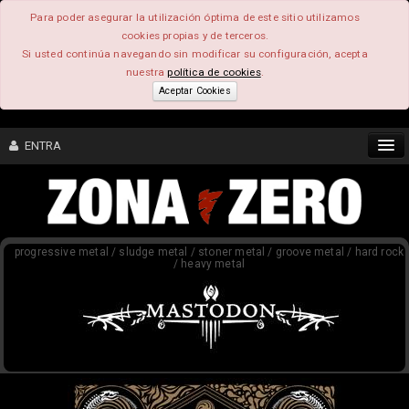
Para poder asegurar la utilización óptima de este sitio utilizamos
cookies propias y de terceros.
Si usted continúa navegando sin modificar su configuración, acepta
nuestra
política de cookies
.
Aceptar Cookies
ENTRA
CONTENIDO
progressive metal / sludge metal / stoner metal / groove metal / hard rock
COMUNIDAD
/ heavy metal
FEEEDBACK
FOROS