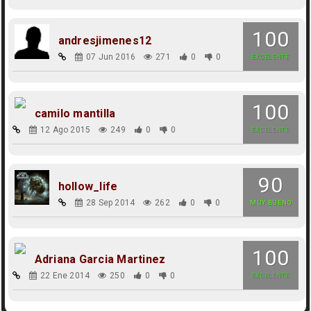
100
andresjimenes12
07 Jun 2016
271
0
0
EXCELENTE
100
camilo mantilla
12 Ago 2015
249
0
0
EXCELENTE
90
hollow_life
28 Sep 2014
262
0
0
MUY BUENO
100
Adriana Garcia Martinez
22 Ene 2014
250
0
0
EXCELENTE