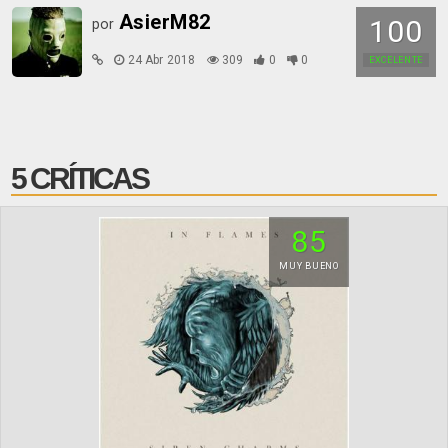
AsierM82
100
por
24 Abr 2018
309
0
0
EXCELENTE
5 CRÍTICAS
85
MUY BUENO