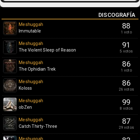
DISCOGRAFÍA
Meshuggah
88
Immutable
1 voto
Meshuggah
91
The Violent Sleep of Reason
5 votos
Meshuggah
86
The Ophidian Trek
1 voto
Meshuggah
86
Koloss
26 votos
Meshuggah
99
obZen
8 votos
Meshuggah
87
Catch Thirty-Three
29 votos
Meshuggah