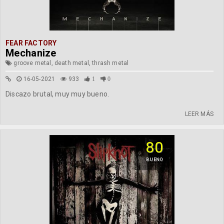
FEAR FACTORY
Mechanize
groove metal, death metal, thrash metal
16-05-2021
933
1
0
Discazo brutal, muy muy bueno.
LEER MÁS
80
BUENO