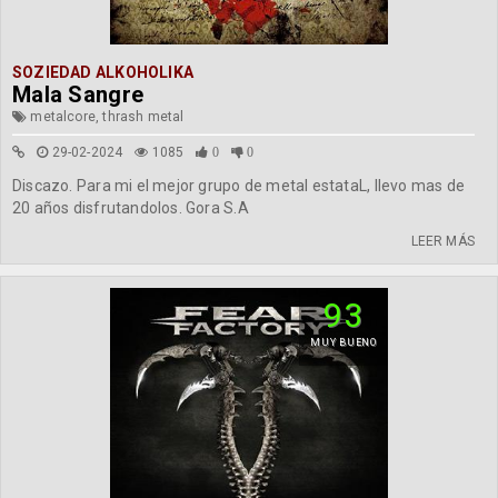
SOZIEDAD ALKOHOLIKA
Mala Sangre
metalcore, thrash metal
29-02-2024
1085
0
0
Discazo. Para mi el mejor grupo de metal estataL, llevo mas de
20 años disfrutandolos. Gora S.A
LEER MÁS
93
MUY BUENO