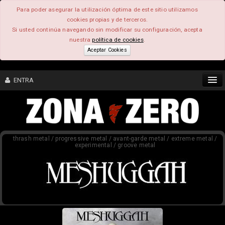
Para poder asegurar la utilización óptima de este sitio utilizamos
cookies propias y de terceros.
Si usted continúa navegando sin modificar su configuración, acepta
nuestra
política de cookies
.
Aceptar Cookies
ENTRA
CONTENIDO
thrash metal / progressive metal / avant-garde metal / extreme metal /
COMUNIDAD
experimental / groove metal
FEEEDBACK
FOROS