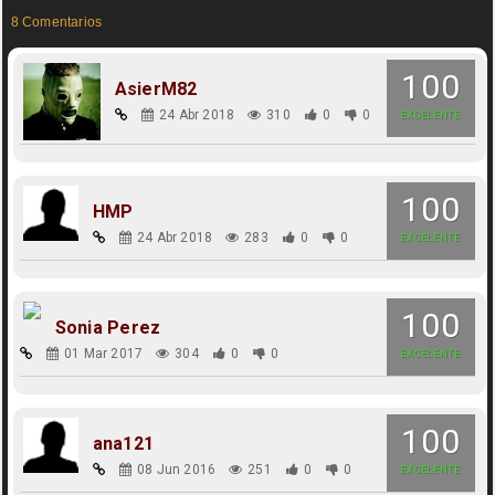
8 Comentarios
100
AsierM82
24 Abr 2018
310
0
0
EXCELENTE
100
HMP
24 Abr 2018
283
0
0
EXCELENTE
100
Sonia Perez
01 Mar 2017
304
0
0
EXCELENTE
100
ana121
08 Jun 2016
251
0
0
EXCELENTE