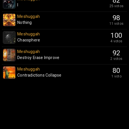
82
I
25 votos
Meshuggah
98
Nothing
11 votos
Meshuggah
100
Chaosphere
4 votos
Meshuggah
92
Destroy Erase Improve
2 votos
Meshuggah
80
Contradictions Collapse
1 voto