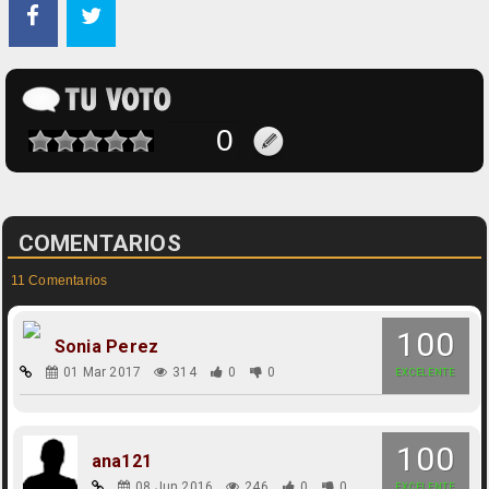
COMENTARIOS
11 Comentarios
100
Sonia Perez
01 Mar 2017
314
0
0
EXCELENTE
100
ana121
08 Jun 2016
246
0
0
EXCELENTE