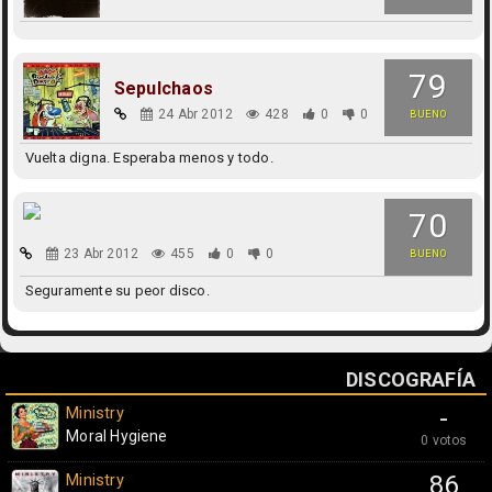
79
Sepulchaos
24 Abr 2012
428
0
0
BUENO
Vuelta digna. Esperaba menos y todo.
70
23 Abr 2012
455
0
0
BUENO
Seguramente su peor disco.
DISCOGRAFÍA
Ministry
-
Moral Hygiene
0 votos
Ministry
86