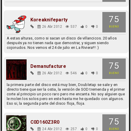
75
Koreaknifeparty
26 Abr 2012
537
0
0
BUENO
A estas alturas, como si sacan un disco de villancicos. 20 años
después ya no tienen nada que demostrar, y siguen siendo
cojonudos. Nos vemos el 24 de julio en La Riviera!!! :)
75
Demanufacture
26 Abr 2012
546
0
0
BUENO
la primera parte del disco está muy bien, Doubletap se sale y en
directo tiene que ser la ostia, la versión de SOD tremenda y el primer
corte al principio un poco raro pero me encanta. No soy alguien que
le molen los solos pero en este hasta me he quedado con algunos.
Eso si, la segunda parte del disco floja, floja.
75
C0D160Z3R0
24 Abr 2012
257
0
0
BUENO