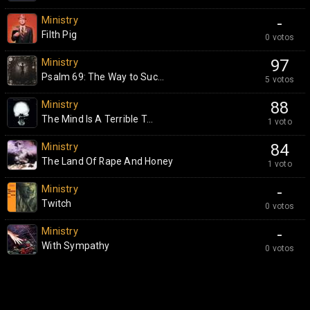
Ministry
-
Filth Pig
0 votos
Ministry
97
Psalm 69: The Way to Suc...
5 votos
Ministry
88
The Mind Is A Terrible T...
1 voto
Ministry
84
The Land Of Rape And Honey
1 voto
Ministry
-
Twitch
0 votos
Ministry
-
With Sympathy
0 votos