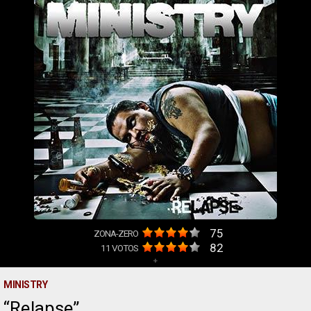
75
ZONA-ZERO
82
11
VOTOS
+
MINISTRY
Relapse