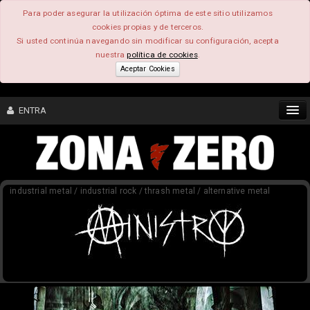
Para poder asegurar la utilización óptima de este sitio utilizamos
cookies propias y de terceros.
Si usted continúa navegando sin modificar su configuración, acepta
nuestra
política de cookies
.
Aceptar Cookies
ENTRA
CONTENIDO
industrial metal / industrial rock / thrash metal / alternative metal
COMUNIDAD
FEEEDBACK
FOROS