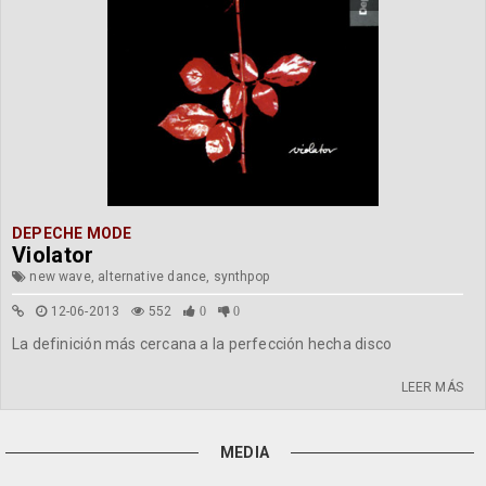
DEPECHE MODE
Violator
new wave, alternative dance, synthpop
12-06-2013
552
0
0
La definición más cercana a la perfección hecha disco
LEER MÁS
MEDIA