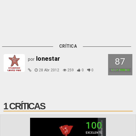
CRÍTICA
lonestar
87
por
28 Abr 2012
259
0
0
MUY BUENO
1 CRÍTICAS
100
EXCELENTE