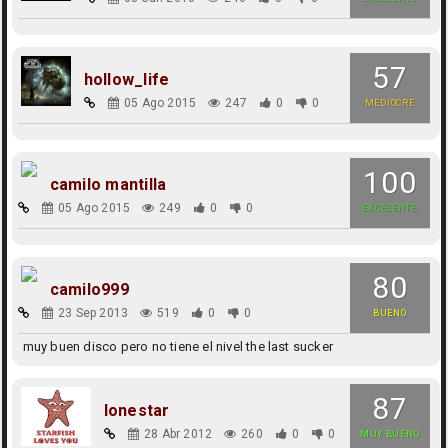
57
hollow_life
05 Ago 2015
247
0
0
MEDIOCRE
100
camilo mantilla
05 Ago 2015
249
0
0
EXCELENTE
80
camilo999
23 Sep 2013
519
0
0
BUENO
muy buen disco pero no tiene el nivel the last sucker
87
lonestar
28 Abr 2012
260
0
0
MUY BUENO