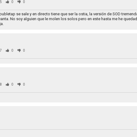
5
0
0
oubletap se sale y en directo tiene que ser la ostia, la versión de SOD tremenda
ncanta. No soy alguien que le molen los solos pero en este hasta me he queda
ja.
7
0
0
8
0
0