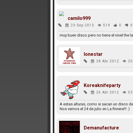
camilo999
23 Sep 2013
519
0
0
muy buen disco pero no tiene el nivel the l
lonestar
28 Abr 2012
25
Koreaknifeparty
26 Abr 2012
53
A estas alturas, como si sacan un disco d
Nos vemos el 24 de julio en La Riviera!!! :)
Demanufacture