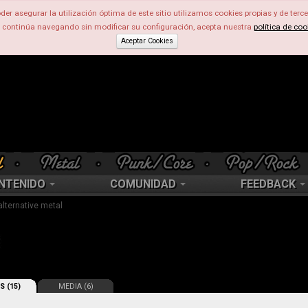
der asegurar la utilización óptima de este sitio utilizamos cookies propias y de terce
d continúa navegando sin modificar su configuración, acepta nuestra
política de coo
Aceptar Cookies
NTENIDO
COMUNIDAD
FEEDBACK
 alternative metal
S (15)
MEDIA (6)