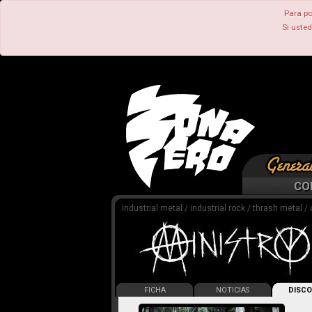
Para po
Si uste
CO
industrial metal / industrial rock / thrash metal /
FICHA
NOTICIAS
DISCO