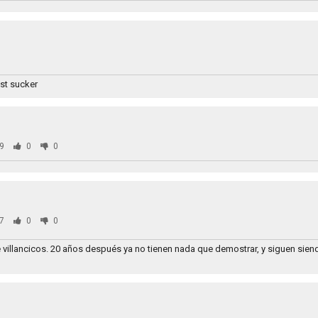
ast sucker
9
0
0
7
0
0
e villancicos. 20 años después ya no tienen nada que demostrar, y siguen sie