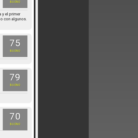
BUENO
 y el primer
do con algunos.
75
BUENO
79
BUENO
70
BUENO