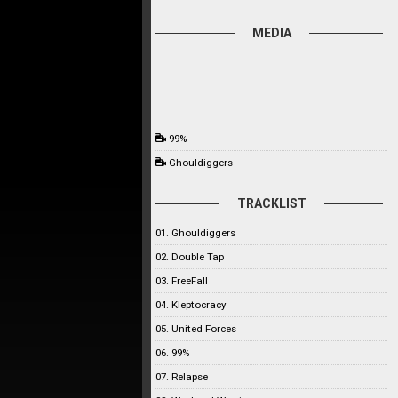
MEDIA
99%
Ghouldiggers
TRACKLIST
01. Ghouldiggers
02. Double Tap
03. FreeFall
04. Kleptocracy
05. United Forces
06. 99%
07. Relapse