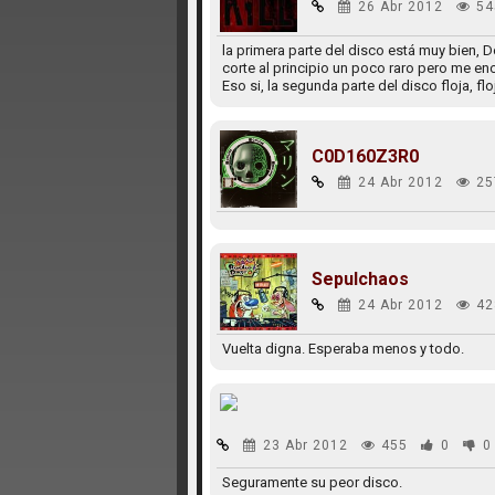
26 Abr 2012
54
la primera parte del disco está muy bien, D
corte al principio un poco raro pero me e
Eso si, la segunda parte del disco floja, flo
C0D160Z3R0
24 Abr 2012
25
Sepulchaos
24 Abr 2012
42
Vuelta digna. Esperaba menos y todo.
23 Abr 2012
455
0
0
Seguramente su peor disco.