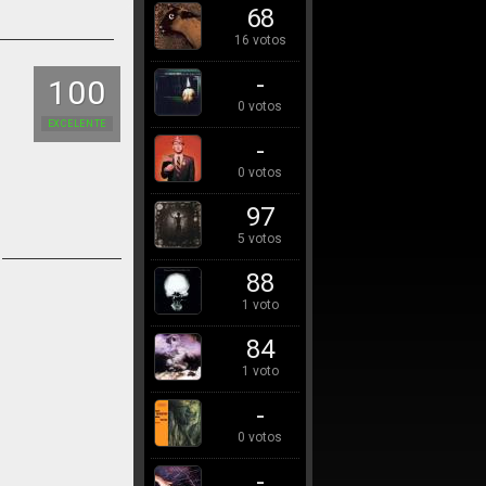
68
16 votos
-
100
0 votos
EXCELENTE
-
0 votos
97
5 votos
88
1 voto
84
1 voto
-
0 votos
-