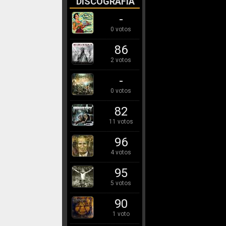
DISCOGRAFÍA
-
0 votos
86
2 votos
-
0 votos
82
11 votos
96
4 votos
95
5 votos
90
1 voto