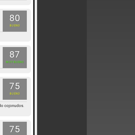
80
BUENO
87
MUY BUENO
75
BUENO
ndo cojonudos.
75