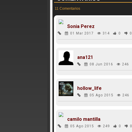
11 Comentarios
Sonia Perez
01 Mar 2017
314
0
0
ana121
08 Jun 2016
246
hollow_life
05 Ago 2015
246
camilo mantilla
05 Ago 2015
249
0