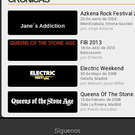
Azkena Rock Festival
20 de Junio de 2024
Mendizabala, Vitoria-Gasteiz
Jane´s Addiction
por Jorge Azcona
FIB 2013
18 de Julio de 2013
Benicassim
por El Nerdo
Electric Weekend
30 de Mayo de 2008
Getafe, Madrid
por Manuel López Millán
Queens Of The Stone A
15 de Febrero de 2008
Sala La Riviera, Madrid
por Rubén González
Síguenos