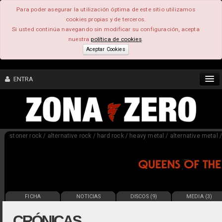
Para poder asegurar la utilización óptima de este sitio utilizamos
cookies propias y de terceros.
Si usted continúa navegando sin modificar su configuración, acepta
nuestra
política de cookies
.
Aceptar Cookies
ENTRA
CONTENIDO
stoner rock / alternative rock / hard rock / heavy metal / alternative metal 
COMUNIDAD
FEEEDBACK
FOROS
FICHA
NOTICIAS
DISCOS (9)
MEDIA (3)
CRÓNICAS