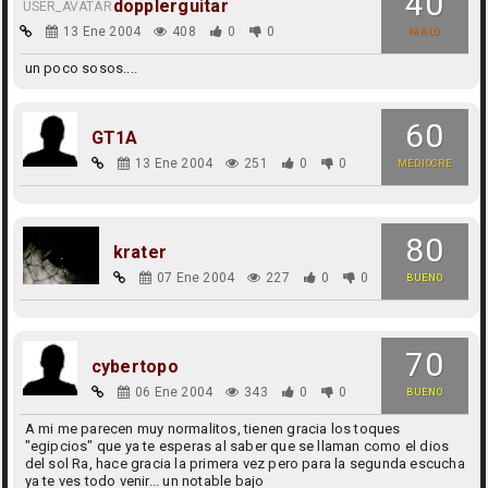
40
dopplerguitar
13 Ene 2004
408
0
0
MALO
un poco sosos....
60
GT1A
13 Ene 2004
251
0
0
MEDIOCRE
80
krater
07 Ene 2004
227
0
0
BUENO
70
cybertopo
06 Ene 2004
343
0
0
BUENO
A mi me parecen muy normalitos, tienen gracia los toques
"egipcios" que ya te esperas al saber que se llaman como el dios
del sol Ra, hace gracia la primera vez pero para la segunda escucha
ya te ves todo venir... un notable bajo