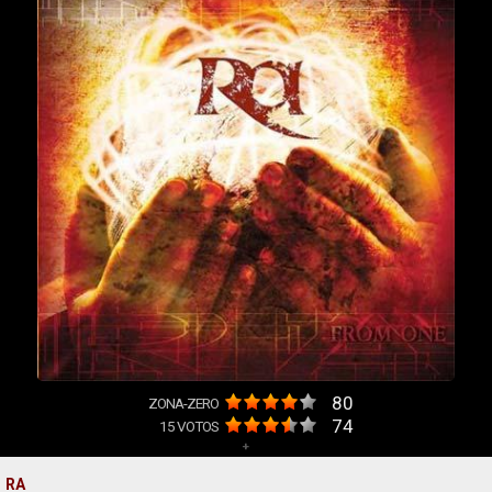
80
ZONA-ZERO
74
15
VOTOS
+
RA