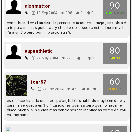
90
alonmattor
10 Sep 2004
398
0
0
MUY BUENO
como bien dice el analisis la primera cancion es la mejor, una obra d
arte para mi esas guitarras, y el resto del disco tb esta a buen nivel.
Para un 8'5 pero por innovacion un 9.
80
aupaathletic
27 May 2004
271
0
0
BUENO
60
fear57
27 Ene 2004
421
0
0
MEDIOCRE
este disco ha sido una decepcion, habiais hablado muy bien de el y
para mi se queda en 3 o 4 canciones buenas pero que no hacen el
disco bueno, si hicieran mas canciones tan inspiradas como do you
call my name...