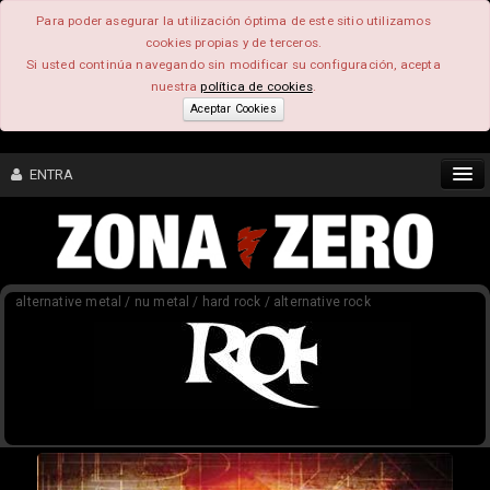
Para poder asegurar la utilización óptima de este sitio utilizamos
cookies propias y de terceros.
Si usted continúa navegando sin modificar su configuración, acepta
nuestra
política de cookies
.
Aceptar Cookies
ENTRA
CONTENIDO
alternative metal / nu metal / hard rock / alternative rock
COMUNIDAD
FEEEDBACK
FOROS