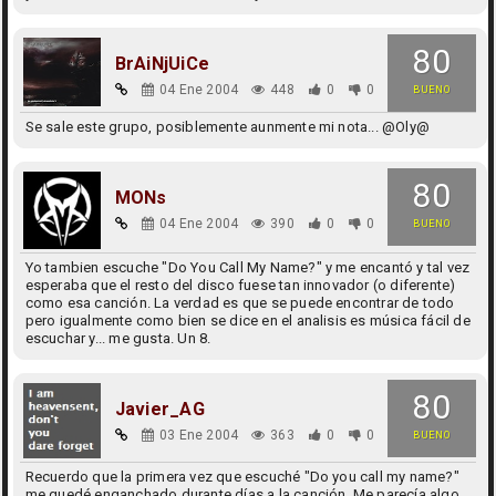
80
BrAiNjUiCe
04 Ene 2004
448
0
0
BUENO
Se sale este grupo, posiblemente aunmente mi nota... @Oly@
80
MONs
04 Ene 2004
390
0
0
BUENO
Yo tambien escuche "Do You Call My Name?" y me encantó y tal vez
esperaba que el resto del disco fuese tan innovador (o diferente)
como esa canción. La verdad es que se puede encontrar de todo
pero igualmente como bien se dice en el analisis es música fácil de
escuchar y... me gusta. Un 8.
80
Javier_AG
03 Ene 2004
363
0
0
BUENO
Recuerdo que la primera vez que escuché "Do you call my name?"
me quedé enganchado durante días a la canción. Me parecía algo