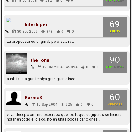
18 Jul 2008
232
0
0
MUY BUENO
69
Interloper
30 Sep 2005
378
0
0
BUENO
La propuesta es original, pero satura...
90
the_one
12 Dic 2004
394
0
0
MUY BUENO
aunk falla algun temiya gran gran disco
60
KarmaK
10 Sep 2004
525
0
0
MEDIOCRE
vaya decepcion...me esperaba que los toques egipcios se hicieran
notar en todo el disco, no en unas pocas canciones...