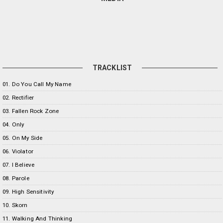
TRACKLIST
01. Do You Call My Name
02. Rectifier
03. Fallen Rock Zone
04. Only
05. On My Side
06. Violator
07. I Believe
08. Parole
09. High Sensitivity
10. Skorn
11. Walking And Thinking