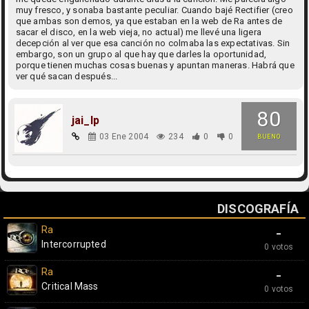
muy fresco, y sonaba bastante peculiar. Cuando bajé Rectifier (creo
que ambas son demos, ya que estaban en la web de Ra antes de
sacar el disco, en la web vieja, no actual) me llevé una ligera
decepción al ver que esa canción no colmaba las expectativas. Sin
embargo, son un grupo al que hay que darles la oportunidad,
porque tienen muchas cosas buenas y apuntan maneras. Habrá que
ver qué sacan después...
80
jai_lp
03 Ene 2004
234
0
0
BUENO
DISCOGRAFÍA
Ra
-
Intercorrupted
0 votos
Ra
-
Critical Mass
0 votos