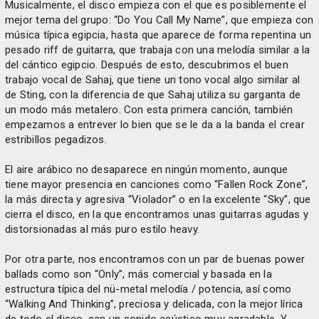
Musicalmente, el disco empieza con el que es posiblemente el
mejor tema del grupo: “Do You Call My Name”, que empieza con
música típica egipcia, hasta que aparece de forma repentina un
pesado riff de guitarra, que trabaja con una melodía similar a la
del cántico egipcio. Después de esto, descubrimos el buen
trabajo vocal de Sahaj, que tiene un tono vocal algo similar al
de Sting, con la diferencia de que Sahaj utiliza su garganta de
un modo más metalero. Con esta primera canción, también
empezamos a entrever lo bien que se le da a la banda el crear
estribillos pegadizos.
El aire arábico no desaparece en ningún momento, aunque
tiene mayor presencia en canciones como “Fallen Rock Zone”,
la más directa y agresiva “Violador” o en la excelente “Sky”, que
cierra el disco, en la que encontramos unas guitarras agudas y
distorsionadas al más puro estilo heavy.
Por otra parte, nos encontramos con un par de buenas power
ballads como son “Only”, más comercial y basada en la
estructura típica del nü-metal melodía / potencia, así como
“Walking And Thinking”, preciosa y delicada, con la mejor lírica
de todo el disco, can un sonido acústico muy agradable. Y