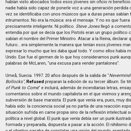
habían visto abocados todos esos jóvenes sin oficio ni benefici
nadie había sido capaz de ponerle voz a una generación perdida 
vez se identificaba con unos músicos que a duras penas sabían 
intrumentos. No era la música: era el mensaje. Y no es que fuer
precisamente inteligente. Ni político.
Steve Jones
llegó a coment
entendía por qué se decía que los Pistols eran un grupo político 
sabían el nombre del Primer Ministro. Atacar a la Reina, declarar 
futuro... era simplemente la manera que tenían esos jóvenes ma
expresar lo mucho que les daba igual todo. Y como ellos había mi
Unido. Ese fue el germen de lo que hoy consideramos punk aunqu
palabras de McLaren, "una excusa para vender pantalones".
Umeå, Suecia. 1997. 20 años después de la salida de "
Nevermind 
Bollocks",
Refused
preparan la edición de su tercer álbum. Se tit
of Punk to Come
" e incluirá, además de incendiarias letras, ensa
comentarios sobre el mundo capitalista en el que vivimos y aren
subversión de base marxista. El punk que venía era, pues, muy dis
había sido: la conciencia social ya no partía de una reacción es
situación sufrida en carne propia sino de la reflexión intelectual s
política a nivel global. El punk que venía debía ser un punk ilustra
formada y preparada, dispuesta a pasar a la acción. El nihilismo 
y el objetivo pasaba de constatar una visión del mundo asentada