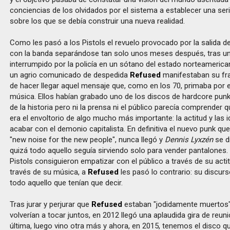
conciencias de los olvidados por el sistema a establecer una seri
sobre los que se debía construir una nueva realidad.
Como les pasó a los Pistols el revuelo provocado por la salida de
con la banda separándose tan solo unos meses después, tras un
interrumpido por la policía en un sótano del estado norteamerican
un agrio comunicado de despedida
Refused
manifestaban su fra
de hacer llegar aquel mensaje que, como en los 70, primaba por 
música. Ellos habían grabado uno de los discos de hardcore pu
de la historia pero ni la prensa ni el público parecía comprender 
era el envoltorio de algo mucho más importante: la actitud y las 
acabar con el demonio capitalista. En definitiva el nuevo punk qu
"new noise for the new people", nunca llegó y
Dennis Lyxzén
se d
quizá todo aquello seguía sirviendo solo para vender pantalones. 
Pistols consiguieron empatizar con el público a través de su acti
través de su música, a
Refused
les pasó lo contrario: su discur
todo aquello que tenían que decir.
Tras jurar y perjurar que
Refused
estaban "jodidamente muertos"
volverían a tocar juntos, en 2012 llegó una aplaudida gira de reuni
última, luego vino otra más y ahora, en 2015, tenemos el disco q