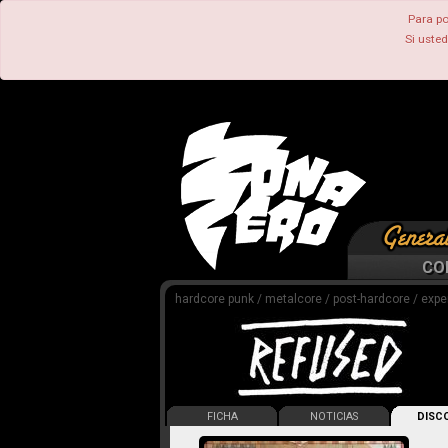
Para po
Si uste
CO
hardcore punk / metalcore / post-hardcore / expe
FICHA
NOTICIAS
DISCO