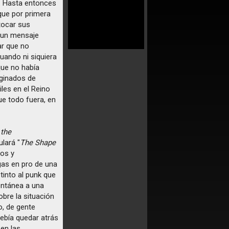
o. Hasta entonces
que por primera
tocar sus
a un mensaje
ar que no
cuando ni siquiera
que no había
rginados de
les en el Reino
e todo fuera, en
the
ulará "
The Shape
yos y
gas en pro de una
tinto al punk que
pontánea a una
obre la situación
do, de gente
debía quedar atrás
 en las