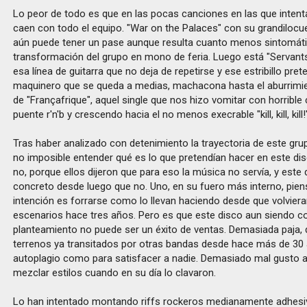
Lo peor de todo es que en las pocas canciones en las que inten
caen con todo el equipo. "War on the Palaces" con su grandilocu
aún puede tener un pase aunque resulta cuanto menos sintomáti
transformación del grupo en mono de feria. Luego está "Servants
esa línea de guitarra que no deja de repetirse y ese estribillo pr
maquinero que se queda a medias, machacona hasta el aburrimie
de "Françafrique", aquel single que nos hizo vomitar con horrible
puente r'n'b y crescendo hacia el no menos execrable "kill, kill, kill!
Tras haber analizado con detenimiento la trayectoria de este grupo
no imposible entender qué es lo que pretendían hacer en este dis
no, porque ellos dijeron que para eso la música no servía, y este
concreto desde luego que no. Uno, en su fuero más interno, pien
intención es forrarse como lo llevan haciendo desde que volviera
escenarios hace tres años. Pero es que este disco aun siendo c
planteamiento no puede ser un éxito de ventas. Demasiada paja
terrenos ya transitados por otras bandas desde hace más de 30
autoplagio como para satisfacer a nadie. Demasiado mal gusto a
mezclar estilos cuando en su día lo clavaron.
Lo han intentado montando riffs rockeros medianamente adhesi