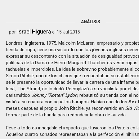
ANÁLISIS
Israel Higuera
por
el 15 Jul 2015
Londres, Inglaterra. 1975. Malcolm McLaren, empresario y propiet
tienda de ropa, tiene una visión: lo que los jóvenes ingleses nece
expresar su descontento con la situación de desigualdad provoc
políticas de la Dama de Hierro Margaret Thatcher es vestir ropas 
tachuelas e imperdibles. La idea le sobrevino probablemente al 
Simon Ritchie, uno de los chicos que frecuentaban su establecim
se le presentó la oportunidad de llevar la carrera de una infame 
local, The Strand, no lo dudó. Reemplazó a su vocalista por el d
carismático
Johnny "Rotten" Lydon
, rebautizó su tienda con el 
vistió a su criatura con aquellos harapos. Habían nacido los
Sex 
meses después el propio John Ritchie, ya reconvertido en
Sid Vi
formar parte de la banda para redondear la obra de su vida.
Pese a todo es innegable el impacto que tuvieron los Pistols en l
Aquellos cuatro sonados representaban a la perfección el nihilis