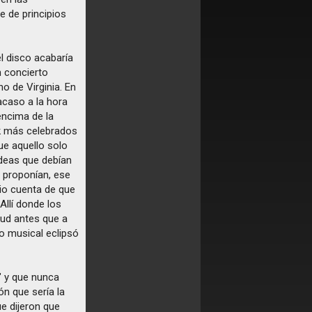
e de principios
l disco acabaría
 concierto
o de Virginia. En
caso a la hora
encima de la
nk más celebrados
que aquello solo
ideas que debían
e proponían, ese
io cuenta de que
Allí donde los
tud antes que a
so musical eclipsó
 y que nunca
ón que sería la
ue dijeron que