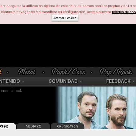
der asegurar la utilización óptima de este sitio utilizamos cookies propias y de terce
d continúa navegando sin modificar su configuración, acepta nuestra
política de coo
Aceptar Cookies
NTENIDO
COMUNIDAD
FEEDBACK
rimental rock
S (6)
MEDIA (2)
CRÓNICAS (7)