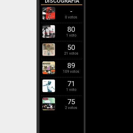
DISCOGRAFÍA
-
0 votos
80
1 voto
50
21 votos
89
109 votos
71
1 voto
75
2 votos