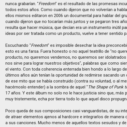
nunca grabarían. "
Freedom
" es el resultado de las promesas inc
todos estos años. Como cuando dijeron que no volverían a hablar
ellos mismos editaron en 2006 un documental para hablar del g
cuando dijeron que no tocarían más juntos y se pegaron tres año
resulta que hacer música, que decían era un instrumento inútil par
ideas por ser tratada como un producto, vuelve a tener sentido pa
Escuchando "
Freedom
" es imposible desechar la idea preconceb
esto es una farsa. Fuera honesto o no aquel teatrillo de "no que
producto, no queremos vendernos, no queremos ser idolatrados 
nos sirve para lograr nuestros objetivos", palabras que como siem
el viento. Con toda coherencia enterrada bien hondo a lo largo de
últimos años aún tenían la oportunidad de redimirse sacando un d
de ese mito que se había construido (contra su voluntad, o al me
hacérnoslo entender) a la sombra de aquel "
The Shape of Punk 
17 años. Y este álbum no solo no le hace justicia sino que, más p
muy tristemente, echa por tierra todo lo que aquel disco propugn
Poco queda de sus composiciones casi vanguardistas, de su int
de atraer elementos ajenos al hardcore e integrarlos de manera o
a sus canciones. Mucho menos de aquellos textos sesudos y de