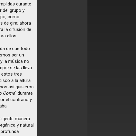
umplidas durante
 del grupo y
rupo, como
s de gira; ahora
a la difusión de
ra ellos.
ida de que todo
remos ser un
y la música no
pre se las lleva
 estos tres
isco a la altura
nos así quisieron
to Come
" durante
or el contrario y
aba.
eligente manera
rgánica y natural
 profunda