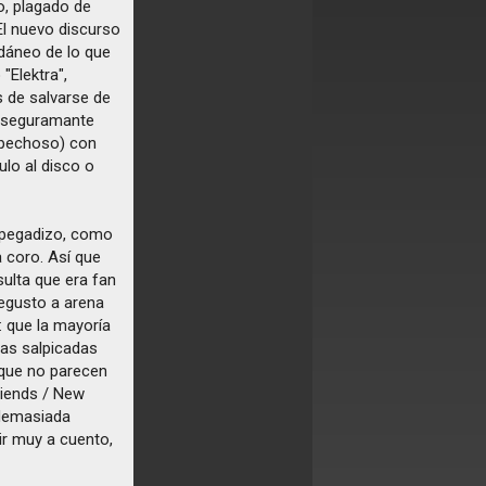
to, plagado de
El nuevo discurso
edáneo de lo que
"Elektra",
s de salvarse de
 y seguramante
spechoso) con
ulo al disco o
 y pegadizo, como
a coro. Así que
ulta que era fan
 regusto a arena
: que la mayoría
eas salpicadas
 que no parecen
Friends / New
 demasiada
ir muy a cuento,