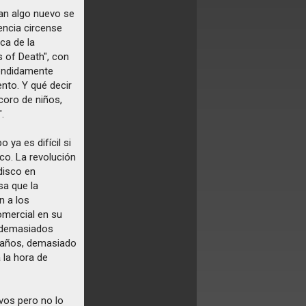
tan algo nuevo se
encia circense
ca de la
 of Death", con
etendidamente
nto. Y qué decir
 coro de niños,
".
 ya es difícil si
co. La revolución
 disco en
sa que la
n a los
omercial en su
, demasiados
 años, demasiado
 la hora de
vos pero no lo