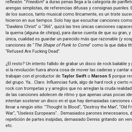
reflexión. "
Freedom
" a duras penas llega a la categoría de panfle
arengas simplistas, de referencias difusas y consignas pueriles. 
de los suecos, tanto musical como líricamente, es un triste suc
hicieron en sus tiempos. Solo hay que escuchar canciones como 
"Dawkins Christ" o "366", quizá las tres únicas canciones capace
la quema (alguna de chiripa), para darse cuenta de que su gran,
única, cualidad es guardar un parecido más que razonable (y so
canciones de "
The Shape of Punk to Come
" como la que daba tít
"Refused Are Fucking Dead".
¿El resto? Un intento fallido de grabar un disco de rock bailable
si la revolución fuera ahora cosa de mover las caderas y cantar 
trabajan con el productor de
Taylor Swift
o
Maroon 5
porque res
del grupo. Ya... Claro. Influencias funk, algo de hard rock y cierto
rock con trompetas y y arreglos que no arreglan la cruda realidad
de las canciones adolecen de ritmo y que apenas unas pocas id
intentan sostener un disco en el que hay demasiadas canciones
llevar a ningún sitio: "Thought Is Blood", "Destroy the Man", "Old 
War", "Useless Europeans"... Demasiados parones innecesarios,
repetición de partes insípidas, demasiado Dennis gritando sin ven
etc.