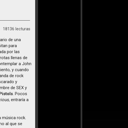
18136 lecturas
ario de una
sitan para
ada por las
rotas llenas de
contemplar a John
iento, y cuando
banda de rock
escarado y
nombre de SEX y
Pistols
. Pocos
cious
, entraría a
a música rock.
mo al que se