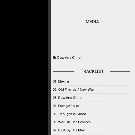
MEDIA
Dawkins Christ
TRACKLIST
01. Elektra
02. Old Friends / New War
03. Dawkins Christ
04. Françafrique
05. Thought Is Blood
06. War On The Palaces
07. Destroy The Man