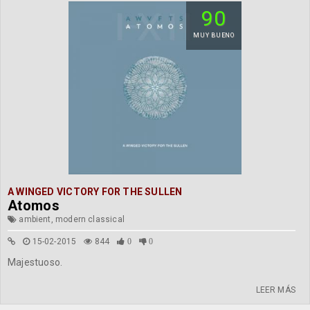
90
MUY BUENO
A WINGED VICTORY FOR THE SULLEN
Atomos
ambient, modern classical
15-02-2015
844
0
0
Majestuoso.
LEER MÁS