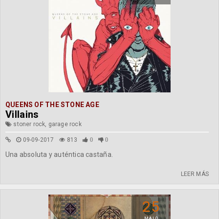
QUEENS OF THE STONE AGE
Villains
stoner rock, garage rock
09-09-2017
813
0
0
Una absoluta y auténtica castaña.
LEER MÁS
25
MALO