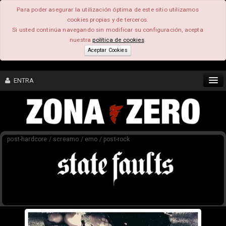
Para poder asegurar la utilización óptima de este sitio utilizamos
cookies propias y de terceros.
Si usted continúa navegando sin modificar su configuración, acepta
nuestra
política de cookies
.
Aceptar Cookies
ENTRA
CONTENIDO
post-hardcore / screamo / emo / post-rock
COMUNIDAD
FEEEDBACK
FOROS