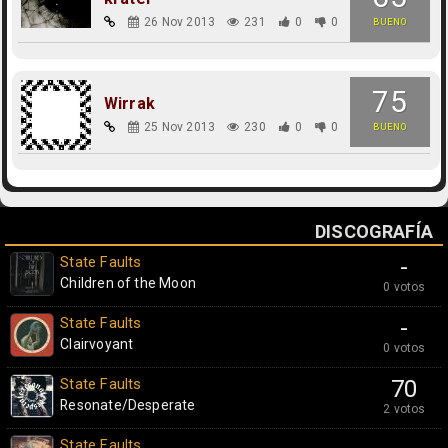
26 Nov 2013
231
0
0
BUENO
75
Wirrak
25 Nov 2013
230
0
0
BUENO
DISCOGRAFÍA
State Faults
-
Children of the Moon
0 votos
State Faults
-
Clairvoyant
0 votos
State Faults
70
Resonate/Desperate
2 votos
State Faults