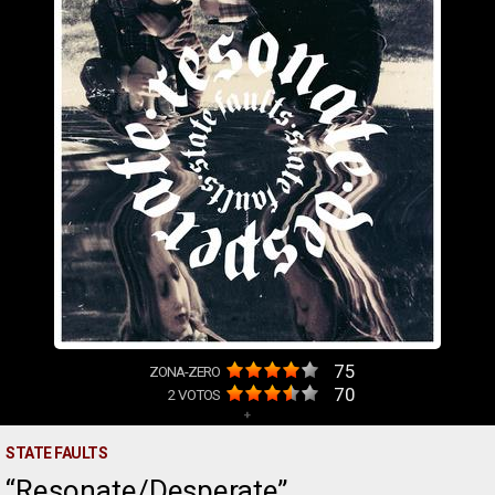
75
ZONA-ZERO
70
2
VOTOS
+
STATE FAULTS
Resonate/Desperate