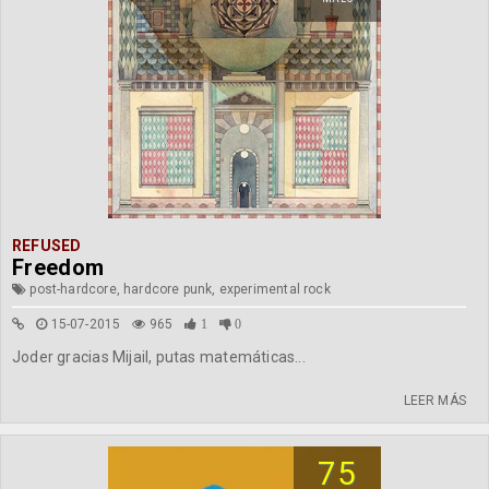
REFUSED
Freedom
post-hardcore, hardcore punk, experimental rock
15-07-2015
965
1
0
Joder gracias Mijail, putas matemáticas...
LEER MÁS
75