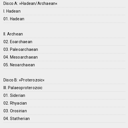
Disco A: »Hadean/Archaean«
I. Hadean
01. Hadean
II. Archean
02. Eoarchaean
03. Paleoarchaean
04. Mesoarchaean
05. Neoarchaean
Disco B: »Proterozoic«
III. Palaeoproterozoic
01. Siderian
02. Rhyacian
03. Orosirian
04. Statherian