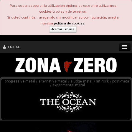
Para poder asegurar la utilización óptima de este sitio utilizamos
cookies propias y de terceros.
Si usted continúa navegando sin modificar su configuración, acepta
nuestra
política de cookies
.
Aceptar Cookies
ENTRA
CONTENIDO
progressive metal / alternative metal / sludge metal / art rock / post-metal
COMUNIDAD
/ experimental metal
FEEEDBACK
FOROS