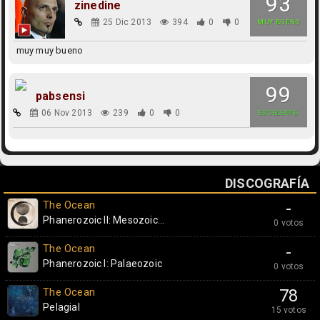
93
zinedine
25 Dic 2013
394
0
0
MUY BUENO
muy muy bueno
99
pabsensi
06 Nov 2013
239
0
0
EXCELENTE
DISCOGRAFÍA
The Ocean
-
Phanerozoic II: Mesozoic...
0 votos
The Ocean
-
Phanerozoic I: Palaeozoic
0 votos
The Ocean
78
Pelagial
15 votos