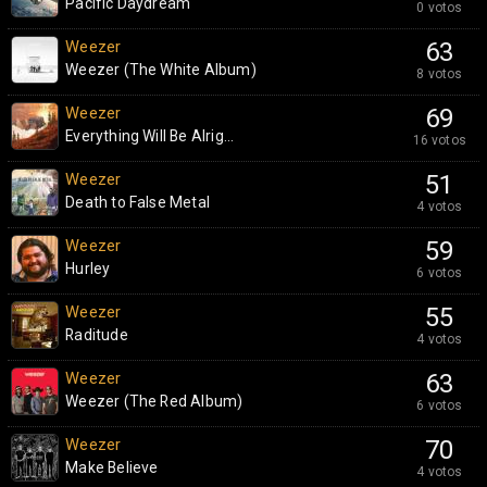
Pacific Daydream
0 votos
Weezer
63
Weezer (The White Album)
8 votos
Weezer
69
Everything Will Be Alrig...
16 votos
Weezer
51
Death to False Metal
4 votos
Weezer
59
Hurley
6 votos
Weezer
55
Raditude
4 votos
Weezer
63
Weezer (The Red Album)
6 votos
Weezer
70
Make Believe
4 votos