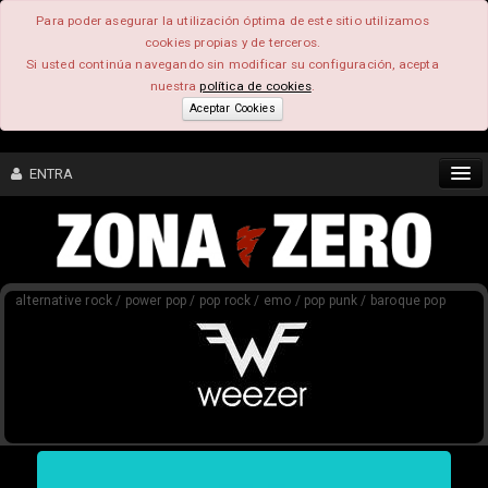
Para poder asegurar la utilización óptima de este sitio utilizamos
cookies propias y de terceros.
Si usted continúa navegando sin modificar su configuración, acepta
nuestra
política de cookies
.
Aceptar Cookies
ENTRA
CONTENIDO
alternative rock / power pop / pop rock / emo / pop punk / baroque pop
COMUNIDAD
FEEEDBACK
FOROS