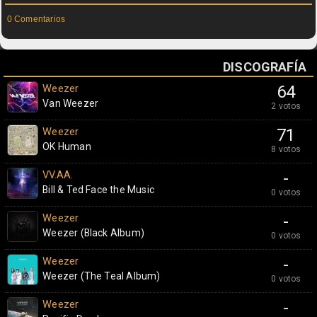
0 Comentarios
DISCOGRAFÍA
Weezer
64
Van Weezer
2 votos
Weezer
71
OK Human
8 votos
VV.AA.
-
Bill & Ted Face the Music
0 votos
Weezer
-
Weezer (Black Album)
0 votos
Weezer
-
Weezer (The Teal Album)
0 votos
Weezer
-