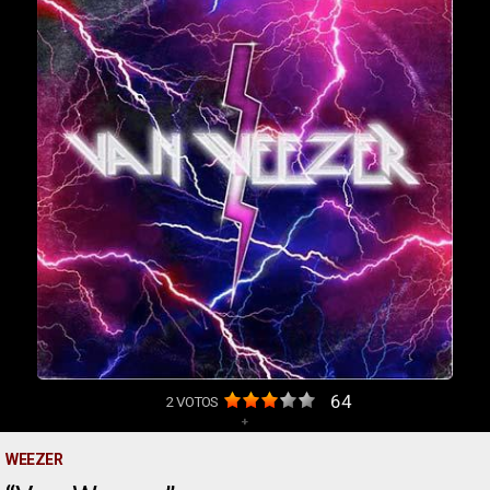
64
2
VOTOS
+
WEEZER