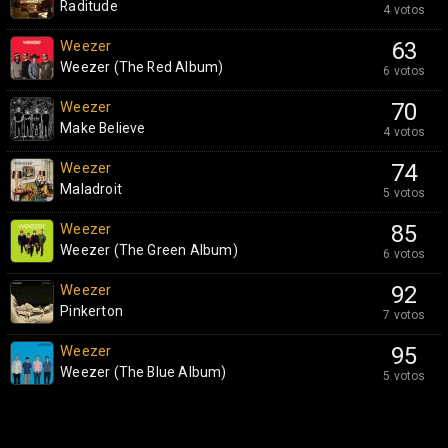
Raditude
4 votos
Weezer
63
Weezer (The Red Album)
6 votos
Weezer
70
Make Believe
4 votos
Weezer
74
Maladroit
5 votos
Weezer
85
Weezer (The Green Album)
6 votos
Weezer
92
Pinkerton
7 votos
Weezer
95
Weezer (The Blue Album)
5 votos