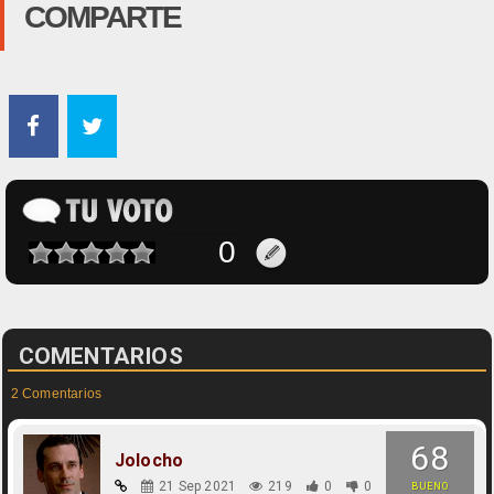
COMPARTE
COMENTARIOS
2 Comentarios
68
Jolocho
21 Sep 2021
219
0
0
BUENO