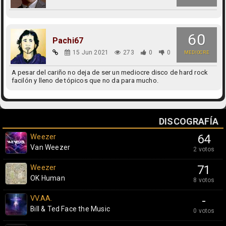
60
Pachi67
15 Jun 2021
273
0
0
MEDIOCRE
A pesar del cariño no deja de ser un mediocre disco de hard rock
facilón y lleno de tópicos que no da para mucho.
DISCOGRAFÍA
Weezer
64
Van Weezer
2 votos
Weezer
71
OK Human
8 votos
VV.AA.
-
Bill & Ted Face the Music
0 votos