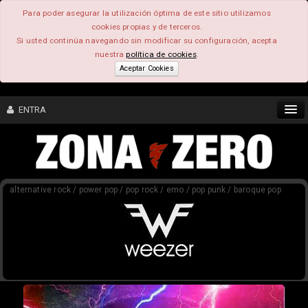
Para poder asegurar la utilización óptima de este sitio utilizamos
cookies propias y de terceros.
Si usted continúa navegando sin modificar su configuración, acepta
nuestra
política de cookies
.
Aceptar Cookies
ENTRA
CONTENIDO
alternative rock / power pop / pop rock / emo / pop punk / baroque pop
COMUNIDAD
FEEEDBACK
FOROS