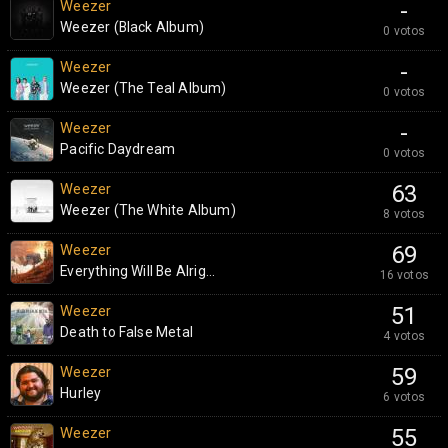
Weezer
-
Weezer (Black Album)
0 votos
Weezer
-
Weezer (The Teal Album)
0 votos
Weezer
-
Pacific Daydream
0 votos
Weezer
63
Weezer (The White Album)
8 votos
Weezer
69
Everything Will Be Alrig...
16 votos
Weezer
51
Death to False Metal
4 votos
Weezer
59
Hurley
6 votos
Weezer
55