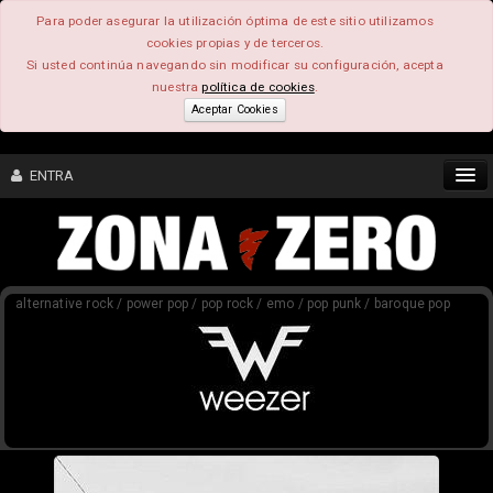
Para poder asegurar la utilización óptima de este sitio utilizamos
cookies propias y de terceros.
Si usted continúa navegando sin modificar su configuración, acepta
nuestra
política de cookies
.
Aceptar Cookies
ENTRA
CONTENIDO
alternative rock / power pop / pop rock / emo / pop punk / baroque pop
COMUNIDAD
FEEEDBACK
FOROS