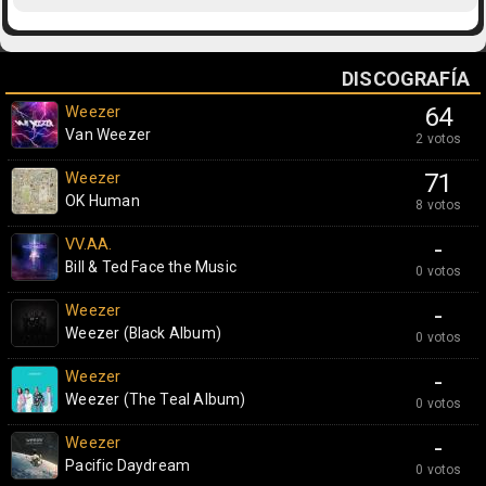
DISCOGRAFÍA
Weezer
64
Van Weezer
2 votos
Weezer
71
OK Human
8 votos
VV.AA.
-
Bill & Ted Face the Music
0 votos
Weezer
-
Weezer (Black Album)
0 votos
Weezer
-
Weezer (The Teal Album)
0 votos
Weezer
-
Pacific Daydream
0 votos