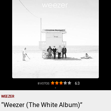
63
8
VOTOS
+
WEEZER
Weezer (The White Album)