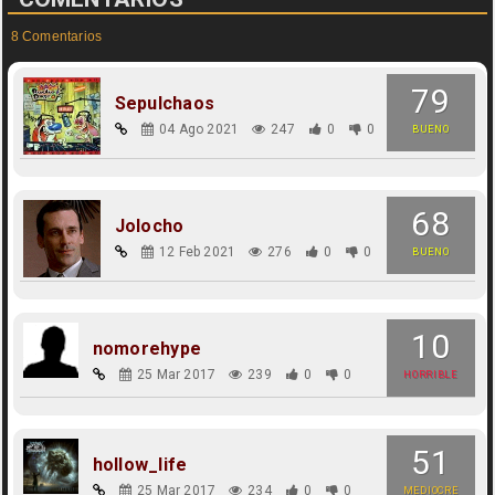
8 Comentarios
79
Sepulchaos
04 Ago 2021
247
0
0
BUENO
68
Jolocho
12 Feb 2021
276
0
0
BUENO
10
nomorehype
25 Mar 2017
239
0
0
HORRIBLE
51
hollow_life
25 Mar 2017
234
0
0
MEDIOCRE