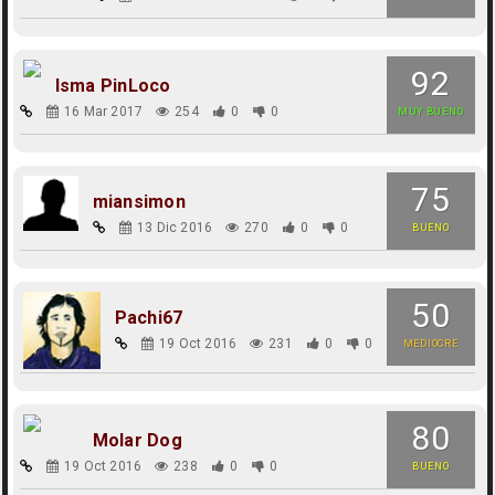
92
Isma PinLoco
16 Mar 2017
254
0
0
MUY BUENO
75
miansimon
13 Dic 2016
270
0
0
BUENO
50
Pachi67
19 Oct 2016
231
0
0
MEDIOCRE
80
Molar Dog
19 Oct 2016
238
0
0
BUENO