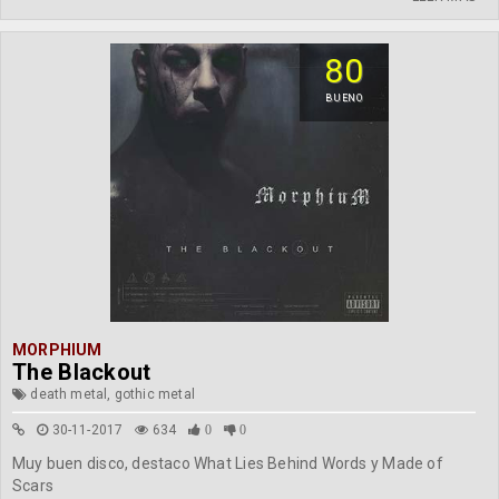
80
BUENO
MORPHIUM
The Blackout
death metal, gothic metal
30-11-2017
634
0
0
Muy buen disco, destaco What Lies Behind Words y Made of
Scars