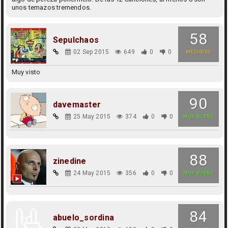
unos temazos tremendos.
58
Sepulchaos
02 Sep 2015
649
0
0
MEDIOCRE
Muy visto
90
davemaster
25 May 2015
374
0
0
MUY BUENO
88
zinedine
24 May 2015
356
0
0
MUY BUENO
84
abuelo_sordina