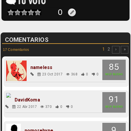
COMENTARIOS
1
2
›
»
17 Comentarios
85
nameless
23 Oct 2017
368
0
0
MUY BUENO
91
DavidKoma
22 Abr 2017
370
0
0
MUY BUENO
9
nomorehype