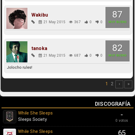
87
Wakibu
21 May 2015
367
0
0
MUY BUENO
82
tanoka
21 May 2015
687
0
0
MUY BUENO
Jolocho rules!
1
2
›
»
DISCOGRAFÍA
While She Sleeps
-
Sleeps Society
0 votos
While She Sleeps
65