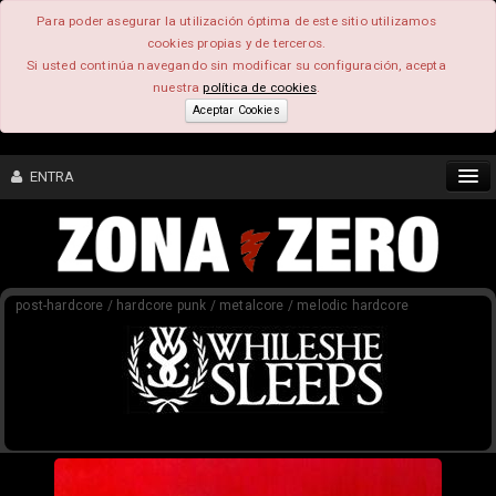
Para poder asegurar la utilización óptima de este sitio utilizamos
cookies propias y de terceros.
Si usted continúa navegando sin modificar su configuración, acepta
nuestra
política de cookies
.
Aceptar Cookies
ENTRA
CONTENIDO
post-hardcore / hardcore punk / metalcore / melodic hardcore
COMUNIDAD
FEEEDBACK
FOROS