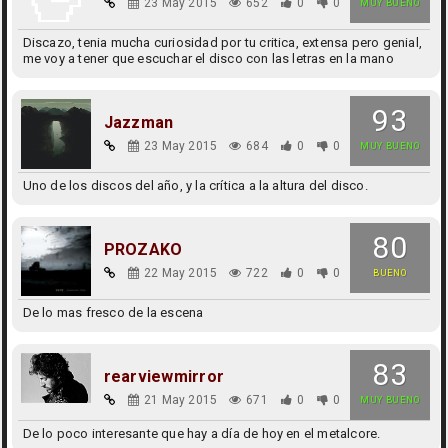
23 May 2015
652
0
0
MUY BUENO
Discazo, tenia mucha curiosidad por tu critica, extensa pero genial,
me voy a tener que escuchar el disco con las letras en la mano
93
Jazzman
23 May 2015
684
0
0
MUY BUENO
Uno de los discos del año, y la crítica a la altura del disco.
80
PROZAKO
22 May 2015
722
0
0
BUENO
De lo mas fresco de la escena
83
rearviewmirror
21 May 2015
671
0
0
MUY BUENO
De lo poco interesante que hay a día de hoy en el metalcore.