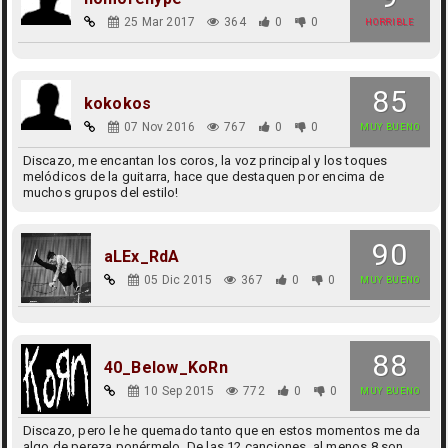
25 Mar 2017
364
0
0
HORRIBLE
85
kokokos
07 Nov 2016
767
0
0
MUY BUENO
Discazo, me encantan los coros, la voz principal y los toques
melódicos de la guitarra, hace que destaquen por encima de
muchos grupos del estilo!
90
aLEx_RdA
05 Dic 2015
367
0
0
MUY BUENO
88
40_Below_KoRn
10 Sep 2015
772
0
0
MUY BUENO
Discazo, pero le he quemado tanto que en estos momentos me da
algo de pereza ponérmelo. De las 12 canciones, al menos 8 son