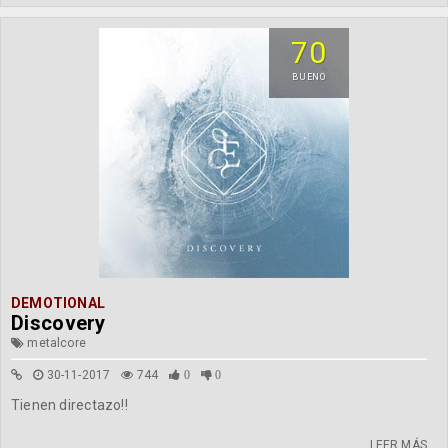
70
BUENO
DEMOTIONAL
Discovery
metalcore
30-11-2017
744
0
0
Tienen directazo!!
LEER MÁS