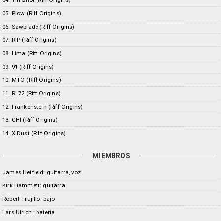
04. Tin Shot (Riff Origins)
05. Plow (Riff Origins)
06. Sawblade (Riff Origins)
07. RIP (Riff Origins)
08. Lima (Riff Origins)
09. 91 (Riff Origins)
10. MTO (Riff Origins)
11. RL72 (Riff Origins)
12. Frankenstein (Riff Origins)
13. CHI (Riff Origins)
14. X Dust (Riff Origins)
MIEMBROS
James Hetfield: guitarra, voz
Kirk Hammett: guitarra
Robert Trujillo: bajo
Lars Ulrich : batería