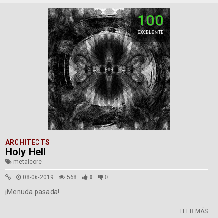
100
EXCELENTE
ARCHITECTS
Holy Hell
metalcore
08-06-2019
568
0
0
¡Menuda pasada!
LEER MÁS