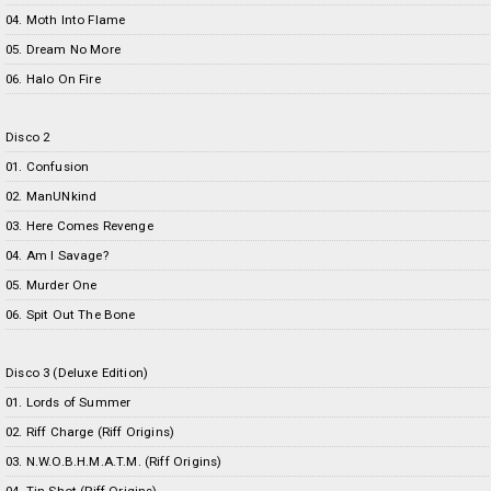
04. Moth Into Flame
05. Dream No More
06. Halo On Fire
Disco 2
01. Confusion
02. ManUNkind
03. Here Comes Revenge
04. Am I Savage?
05. Murder One
06. Spit Out The Bone
Disco 3 (Deluxe Edition)
01. Lords of Summer
02. Riff Charge (Riff Origins)
03. N.W.O.B.H.M.A.T.M. (Riff Origins)