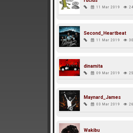
rucius
11 Mar 2019
2
Second_Heartbeat
11 Mar 2019
3
dinamita
09 Mar 2019
2
Maynard_James
03 Mar 2019
2
Wakibu