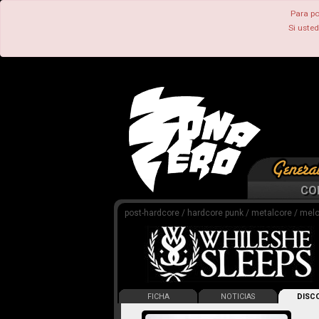
Para po
Si uste
CO
post-hardcore / hardcore punk / metalcore / mel
FICHA
NOTICIAS
DISCO