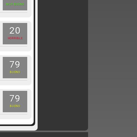
MUY BUENO
20
HORRIBLE
79
BUENO
79
BUENO