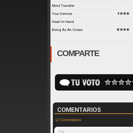
Mind Traveller
Your Demise
Heart In Hand
Being As An Ocean
COMPARTE
COMENTARIOS
12 Comentarios