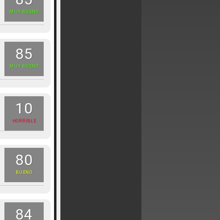
MUY BUENO
85
MUY BUENO
10
HORRIBLE
80
BUENO
84