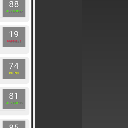
88
MUY BUENO
19
HORRIBLE
74
BUENO
81
MUY BUENO
85