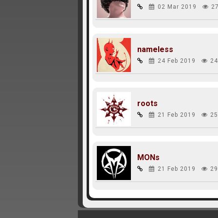
02 Mar 2019
2
nameless
24 Feb 2019
24
roots
21 Feb 2019
25
MONs
21 Feb 2019
29