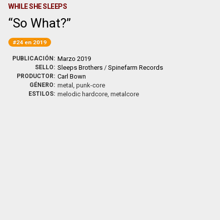
WHILE SHE SLEEPS
So What?
#24 en 2019
PUBLICACIÓN:
Marzo 2019
SELLO:
Sleeps Brothers
/
Spinefarm Records
PRODUCTOR:
Carl Bown
GÉNERO:
metal, punk-core
ESTILOS:
melodic hardcore, metalcore