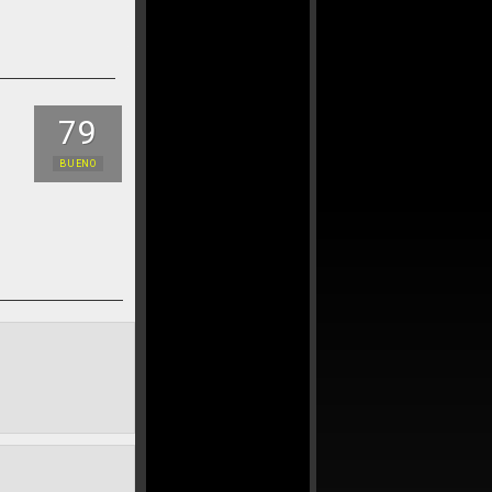
79
BUENO
s