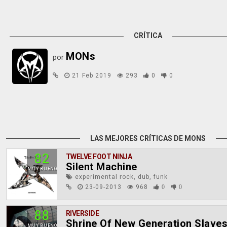
CRÍTICA
MONs
por
21 Feb 2019
293
0
0
LAS MEJORES CRÍTICAS DE MONS
82
TWELVE FOOT NINJA
Silent Machine
MUY BUENO
experimental rock, dub, funk
23-09-2013
968
0
0
88
RIVERSIDE
Shrine Of New Generation Slave
MUY BUENO