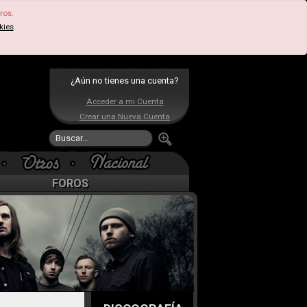
ros.
kies
.
¿Aún no tienes una cuenta?
Acceder a mi Cuenta
Crear una Nueva Cuenta
FOROS