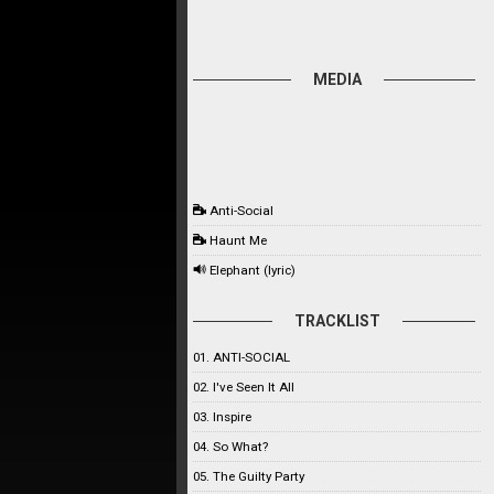
MEDIA
Anti-Social
Haunt Me
Elephant (lyric)
TRACKLIST
01. ANTI-SOCIAL
02. I've Seen It All
03. Inspire
04. So What?
05. The Guilty Party