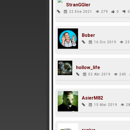
StranGGler
22 Ene 2021
279
0
0
Bober
16 Dic 2019
23
hollow_life
02 Abr 2019
245
AsierM82
15 Mar 2019
2