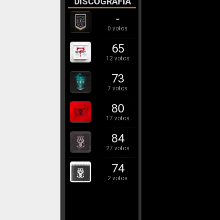
DISCOGRAFÍA
-
0 votos
65
12 votos
73
7 votos
80
17 votos
84
27 votos
74
2 votos