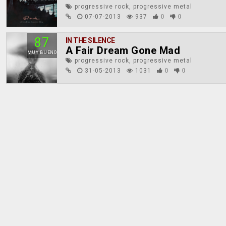
progressive rock, progressive metal
07-07-2013
937
0
0
87
IN THE SILENCE
A Fair Dream Gone Mad
MUY BUENO
progressive rock, progressive metal
31-05-2013
1031
0
0