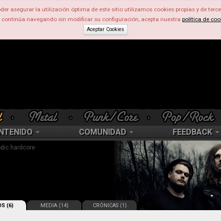
der asegurar la utilización óptima de este sitio utilizamos cookies propias y de terce
d continúa navegando sin modificar su configuración, acepta nuestra
política de coo
Aceptar Cookies
NTENIDO
COMUNIDAD
FEEDBACK
odic hardcore
S (6)
MEDIA (14)
CRÓNICAS (1)