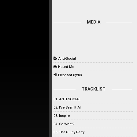
MEDIA
Anti-Social
Haunt Me
Elephant (lyric)
TRACKLIST
01. ANTI-SOCIAL
02. I've Seen It All
03. Inspire
04. So What?
05. The Guilty Party