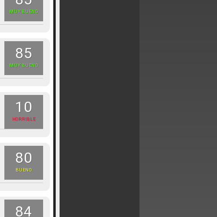
MUY BUENO
85
MUY BUENO
10
HORRIBLE
80
BUENO
84