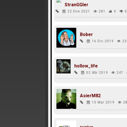
StranGGler
22 Ene 2021
281
0
0
Bober
16 Dic 2019
23
hollow_life
02 Abr 2019
247
AsierM82
15 Mar 2019
2