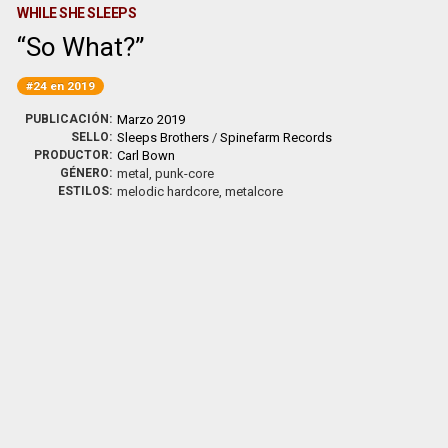
WHILE SHE SLEEPS
So What?
#24 en 2019
PUBLICACIÓN:
Marzo 2019
SELLO:
Sleeps Brothers
/
Spinefarm Records
PRODUCTOR:
Carl Bown
GÉNERO:
metal, punk-core
ESTILOS:
melodic hardcore, metalcore