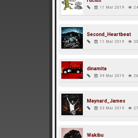
rucius
11 Mar 2019
2
Second_Heartbeat
11 Mar 2019
3
dinamita
09 Mar 2019
2
Maynard_James
03 Mar 2019
2
Wakibu