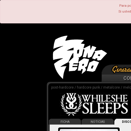
Para po
Si uste
CO
post-hardcore / hardcore punk / metalcore / mel
FICHA
NOTICIAS
DISCO