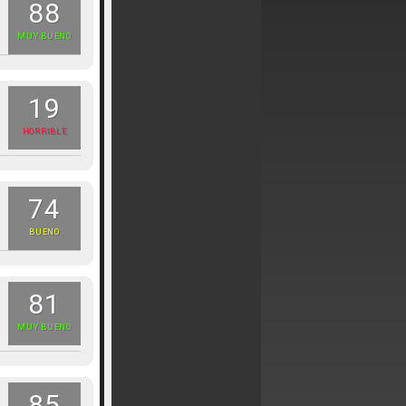
88
MUY BUENO
19
HORRIBLE
74
BUENO
81
MUY BUENO
85