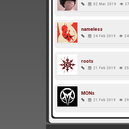
02 Mar 2019
2
nameless
24 Feb 2019
24
roots
21 Feb 2019
25
MONs
21 Feb 2019
29