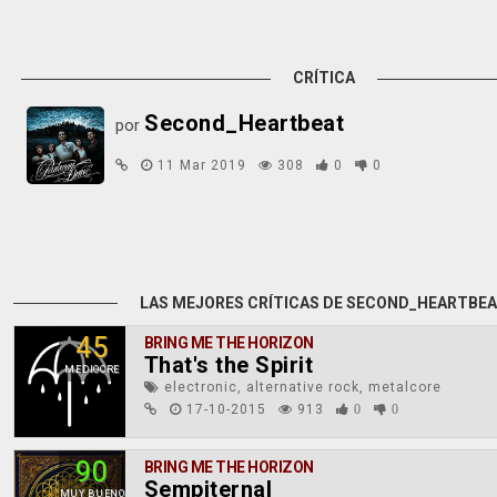
CRÍTICA
Second_Heartbeat
por
11 Mar 2019
308
0
0
LAS MEJORES CRÍTICAS DE SECOND_HEARTBE
45
BRING ME THE HORIZON
That's the Spirit
MEDIOCRE
electronic, alternative rock, metalcore
17-10-2015
913
0
0
90
BRING ME THE HORIZON
Sempiternal
MUY BUENO