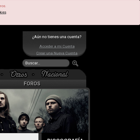
ros.
kies
.
¿Aún no tienes una cuenta?
Acceder a mi Cuenta
Crear una Nueva Cuenta
FOROS