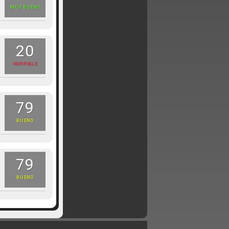
MUY BUENO
20
HORRIBLE
79
BUENO
79
BUENO