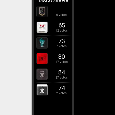
DISCOGRAFÍA
-
0 votos
65
12 votos
73
7 votos
80
17 votos
84
27 votos
74
2 votos