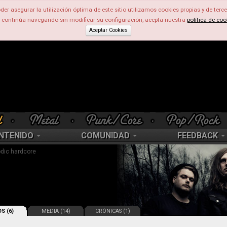
der asegurar la utilización óptima de este sitio utilizamos cookies propias y de terce
d continúa navegando sin modificar su configuración, acepta nuestra
política de coo
Aceptar Cookies
NTENIDO
COMUNIDAD
FEEDBACK
odic hardcore
S (6)
MEDIA (14)
CRÓNICAS (1)