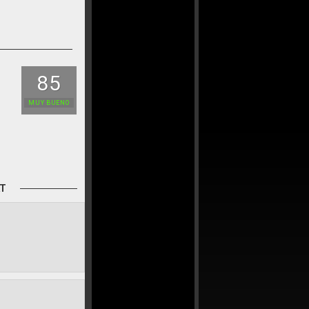
85
MUY BUENO
AT