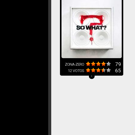
79
ZONA-ZERO
65
12
VOTOS
+