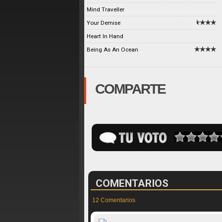
Mind Traveller
Your Demise
Heart In Hand
Being As An Ocean
COMPARTE
COMENTARIOS
12 Comentarios