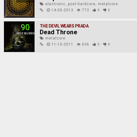
electronic, post-hardcore, metalcore
14-05-2013
772
0
0
90
THE DEVIL WEARS PRADA
Dead Throne
MUY BUENO
metalcore
11-10-2011
636
0
0