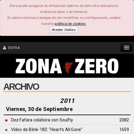
Para poder asegurar la utilización óptima de este sitio utilizamos
cookies propias y de terceros.
Si usted continúa navegando sin modificar su configuración, acepta
nuestra
política de cookies
.
Aceptar Cookies
ENTRA
CONTENIDO
ARCHIVO
COMUNIDAD
FEEEDBACK
2011
Viernes, 30 de Septiembre
FOROS
Dez Fafara colabora con Soulfly
2082
Vídeo de Blink-182: "Heart's All Gone"
1659