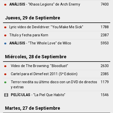
ANÁLISIS
- "Khaos Legions" de
Arch Enemy
7400
Jueves, 29 de Septiembre
Lyric vídeo de Devildriver: "You Make Me Sick"
1788
Título y fecha para Korn
2387
ANÁLISIS
- "The Whole Love" de
Wilco
5950
Miércoles, 28 de Septiembre
Vídeo de The Browning: "Bloodlust"
2630
Cartel para el Dimefest 2011 (5ª Edición)
2385
Terror reedita su último disco con un DVD de directos
1179
y extras
PELÍCULAS
- "La Piel Que Habito"
1546
Martes, 27 de Septiembre