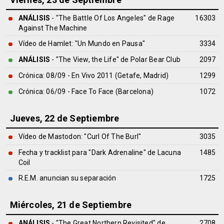
ANÁLISIS
- "The Battle Of Los Angeles" de
Rage
16303
Against The Machine
Vídeo de Hamlet: "Un Mundo en Pausa"
3334
ANÁLISIS
- "The View, the Life" de
Polar Bear Club
2097
Crónica: 08/09 - En Vivo 2011 (Getafe, Madrid)
1299
Crónica: 06/09 - Face To Face (Barcelona)
1072
Jueves, 22 de Septiembre
Vídeo de Mastodon: "Curl Of The Burl"
3035
Fecha y tracklist para "Dark Adrenaline" de Lacuna
1485
Coil
R.E.M. anuncian su separación
1725
Miércoles, 21 de Septiembre
ANÁLISIS
- "The Great Northern Revisited" de
2708