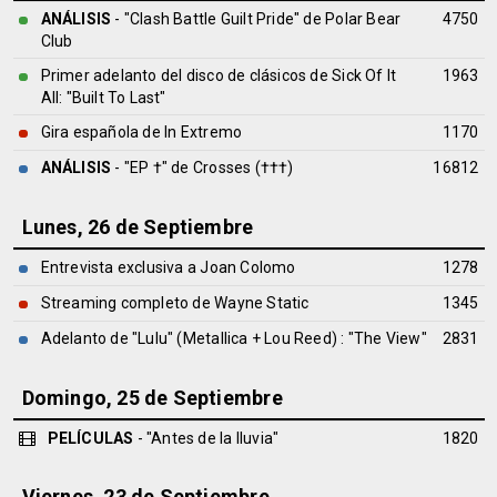
ANÁLISIS
- "Clash Battle Guilt Pride" de
Polar Bear
4750
Club
Primer adelanto del disco de clásicos de Sick Of It
1963
All: "Built To Last"
Gira española de In Extremo
1170
ANÁLISIS
- "EP †" de
Crosses (†††)
16812
Lunes, 26 de Septiembre
Entrevista exclusiva a Joan Colomo
1278
Streaming completo de Wayne Static
1345
Adelanto de "Lulu" (Metallica + Lou Reed) : "The View"
2831
Domingo, 25 de Septiembre
PELÍCULAS
- "Antes de la lluvia"
1820
Viernes, 23 de Septiembre