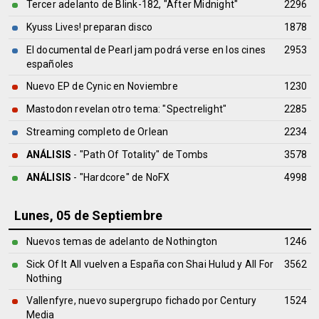
Tercer adelanto de Blink-182, "After Midnight"
2296
Kyuss Lives! preparan disco
1878
El documental de Pearl jam podrá verse en los cines
2953
españoles
Nuevo EP de Cynic en Noviembre
1230
Mastodon revelan otro tema: "Spectrelight"
2285
Streaming completo de Orlean
2234
ANÁLISIS
- "Path Of Totality" de
Tombs
3578
ANÁLISIS
- "Hardcore" de
NoFX
4998
Lunes, 05 de Septiembre
Nuevos temas de adelanto de Nothington
1246
Sick Of It All vuelven a España con Shai Hulud y All For
3562
Nothing
Vallenfyre, nuevo supergrupo fichado por Century
1524
Media