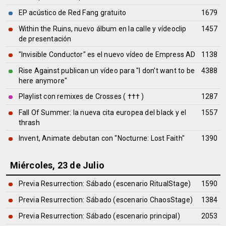
EP acústico de Red Fang gratuito
1679
Within the Ruins, nuevo álbum en la calle y vídeoclip
1457
de presentación
"Invisible Conductor" es el nuevo vídeo de Empress AD
1138
Rise Against publican un vídeo para "I don't want to be
4388
here anymore"
Playlist con remixes de Crosses ( ††† )
1287
Fall Of Summer: la nueva cita europea del black y el
1557
thrash
Invent, Animate debutan con "Nocturne: Lost Faith"
1390
Miércoles, 23 de Julio
Previa Resurrection: Sábado (escenario RitualStage)
1590
Previa Resurrection: Sábado (escenario ChaosStage)
1384
Previa Resurrection: Sábado (escenario principal)
2053