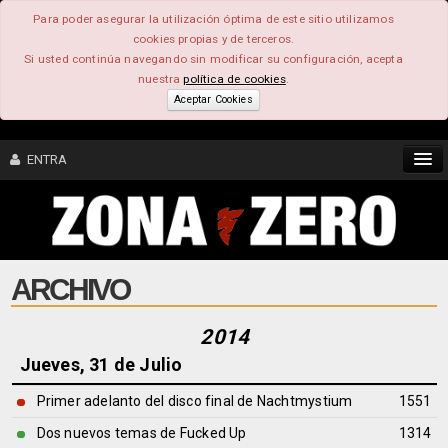
Para poder asegurar la utilización óptima de este sitio utilizamos
cookies propias y de terceros.
Si usted continúa navegando sin modificar su configuración, acepta
nuestra
política de cookies
.
Aceptar Cookies
ENTRA
CONTENIDO
ARCHIVO
COMUNIDAD
FEEEDBACK
2014
Jueves, 31 de Julio
FOROS
Primer adelanto del disco final de Nachtmystium
1551
Dos nuevos temas de Fucked Up
1314