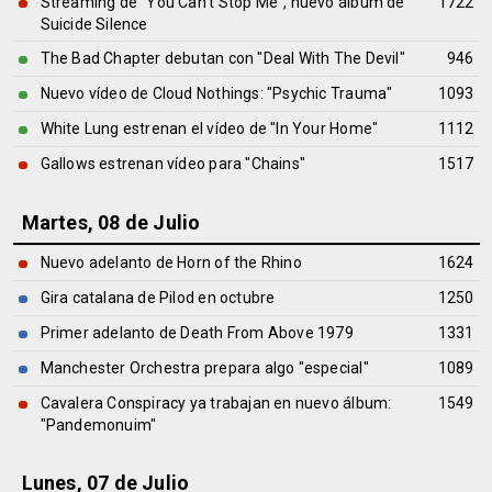
Streaming de "You Can't Stop Me", nuevo álbum de
1722
Suicide Silence
The Bad Chapter debutan con "Deal With The Devil"
946
Nuevo vídeo de Cloud Nothings: "Psychic Trauma"
1093
White Lung estrenan el vídeo de "In Your Home"
1112
Gallows estrenan vídeo para "Chains"
1517
Martes, 08 de Julio
Nuevo adelanto de Horn of the Rhino
1624
Gira catalana de Pilod en octubre
1250
Primer adelanto de Death From Above 1979
1331
Manchester Orchestra prepara algo "especial"
1089
Cavalera Conspiracy ya trabajan en nuevo álbum:
1549
"Pandemonuim"
Lunes, 07 de Julio