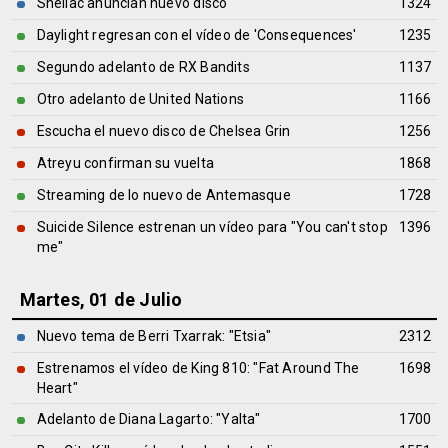
Shellac anuncian nuevo disco
1324
Daylight regresan con el vídeo de 'Consequences'
1235
Segundo adelanto de RX Bandits
1137
Otro adelanto de United Nations
1166
Escucha el nuevo disco de Chelsea Grin
1256
Atreyu confirman su vuelta
1868
Streaming de lo nuevo de Antemasque
1728
Suicide Silence estrenan un vídeo para "You can't stop
1396
me"
Martes, 01 de Julio
Nuevo tema de Berri Txarrak: "Etsia"
2312
Estrenamos el vídeo de King 810: "Fat Around The
1698
Heart"
Adelanto de Diana Lagarto: "Yalta"
1700