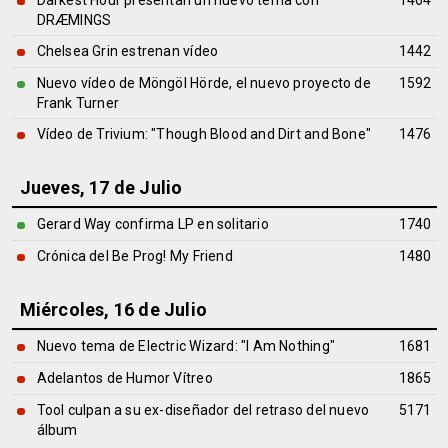
Darkest Hour presentan un nuevo tema con
1464
DRÆMINGS
Chelsea Grin estrenan vídeo
1442
Nuevo vídeo de Möngöl Hörde, el nuevo proyecto de
1592
Frank Turner
Vídeo de Trivium: "Though Blood and Dirt and Bone"
1476
Jueves, 17 de Julio
Gerard Way confirma LP en solitario
1740
Crónica del Be Prog! My Friend
1480
Miércoles, 16 de Julio
Nuevo tema de Electric Wizard: "I Am Nothing"
1681
Adelantos de Humor Vítreo
1865
Tool culpan a su ex-diseñador del retraso del nuevo
5171
álbum