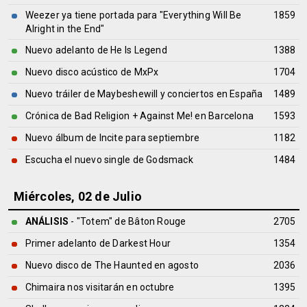
Weezer ya tiene portada para "Everything Will Be
1859
Alright in the End"
Nuevo adelanto de He Is Legend
1388
Nuevo disco acústico de MxPx
1704
Nuevo tráiler de Maybeshewill y conciertos en España
1489
Crónica de Bad Religion + Against Me! en Barcelona
1593
Nuevo álbum de Incite para septiembre
1182
Escucha el nuevo single de Godsmack
1484
Miércoles, 02 de Julio
ANÁLISIS
- "Totem" de
Bâton Rouge
2705
Primer adelanto de Darkest Hour
1354
Nuevo disco de The Haunted en agosto
2036
Chimaira nos visitarán en octubre
1395