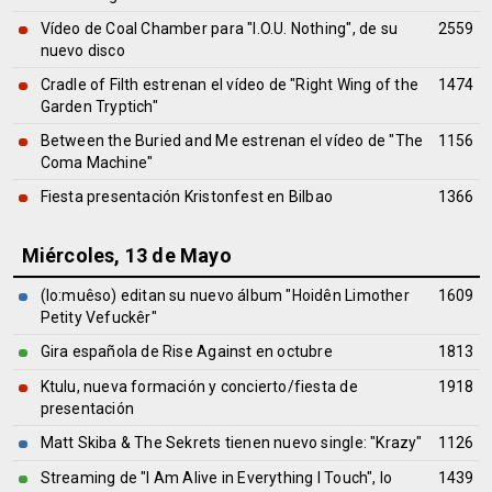
Vídeo de Coal Chamber para "I.O.U. Nothing", de su
2559
nuevo disco
Cradle of Filth estrenan el vídeo de "Right Wing of the
1474
Garden Tryptich"
Between the Buried and Me estrenan el vídeo de "The
1156
Coma Machine"
Fiesta presentación Kristonfest en Bilbao
1366
Miércoles, 13 de Mayo
(lo:muêso) editan su nuevo álbum "Hoidên Limother
1609
Petity Vefuckêr"
Gira española de Rise Against en octubre
1813
Ktulu, nueva formación y concierto/fiesta de
1918
presentación
Matt Skiba & The Sekrets tienen nuevo single: "Krazy"
1126
Streaming de "I Am Alive in Everything I Touch", lo
1439