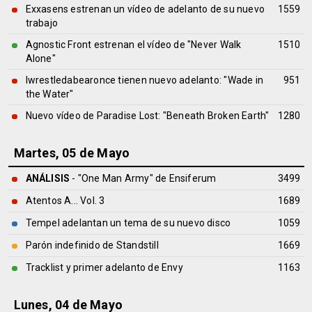
Exxasens estrenan un vídeo de adelanto de su nuevo
1559
trabajo
Agnostic Front estrenan el vídeo de "Never Walk
1510
Alone"
Iwrestledabearonce tienen nuevo adelanto: "Wade in
951
the Water"
Nuevo vídeo de Paradise Lost: "Beneath Broken Earth"
1280
Martes, 05 de Mayo
ANÁLISIS
- "One Man Army" de
Ensiferum
3499
Atentos A... Vol. 3
1689
Tempel adelantan un tema de su nuevo disco
1059
Parón indefinido de Standstill
1669
Tracklist y primer adelanto de Envy
1163
Lunes, 04 de Mayo