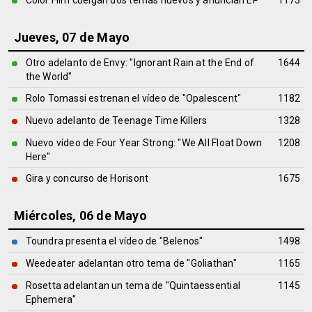
Color Film cuelgan dos temas nuevos y anuncian EP
1173
Jueves, 07 de Mayo
Otro adelanto de Envy: "Ignorant Rain at the End of
1644
the World"
Rolo Tomassi estrenan el vídeo de "Opalescent"
1182
Nuevo adelanto de Teenage Time Killers
1328
Nuevo vídeo de Four Year Strong: "We All Float Down
1208
Here"
Gira y concurso de Horisont
1675
Miércoles, 06 de Mayo
Toundra presenta el vídeo de "Belenos"
1498
Weedeater adelantan otro tema de "Goliathan"
1165
Rosetta adelantan un tema de "Quintaessential
1145
Ephemera"