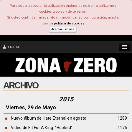
Para poder asegurar la utilización óptima de este sitio utilizamos
cookies propias y de terceros.
Si usted continúa navegando sin modificar su configuración, acepta
nuestra
política de cookies
.
Aceptar Cookies
ENTRA
CONTENIDO
ARCHIVO
COMUNIDAD
FEEEDBACK
2015
Viernes, 29 de Mayo
FOROS
Nuevo álbum de Hate Eternal en agosto
1289
Vídeo de Fit For A King: "Hooked"
1176