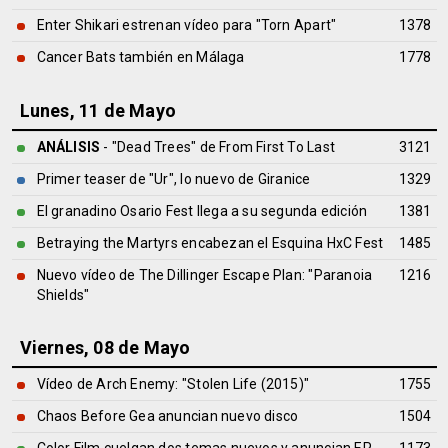
Enter Shikari estrenan vídeo para "Torn Apart"
1378
Cancer Bats también en Málaga
1778
Lunes, 11 de Mayo
ANÁLISIS
- "Dead Trees" de
From First To Last
3121
Primer teaser de "Ur", lo nuevo de Giranice
1329
El granadino Osario Fest llega a su segunda edición
1381
Betraying the Martyrs encabezan el Esquina HxC Fest
1485
Nuevo vídeo de The Dillinger Escape Plan: "Paranoia
1216
Shields"
Viernes, 08 de Mayo
Vídeo de Arch Enemy: "Stolen Life (2015)"
1755
Chaos Before Gea anuncian nuevo disco
1504