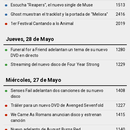
Escucha "Reapers", el nuevo single de Muse
1513
Ghost muestran el tracklist y la portada de "Meliora"
2416
1er Festival Cantando a lo Animal
2019
Jueves, 28 de Mayo
Funeral for a Friend adelantan un tema de su nuevo
1280
DVD en directo
Streaming del nuevo disco de Four Year Strong
1229
Miércoles, 27 de Mayo
Senses Fail adelantan dos canciones de su nuevo
1408
disco
Tráiler para un nuevo DVD de Avenged Sevenfold
1227
We Came As Romans anuncian disco y estrenan
1415
canción
Nuevo adelanto de August Burns Red
1140