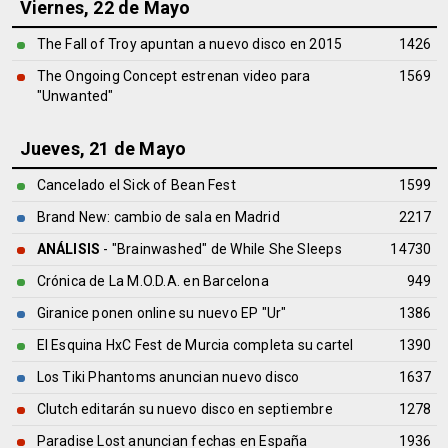
Viernes, 22 de Mayo
The Fall of Troy apuntan a nuevo disco en 2015
1426
The Ongoing Concept estrenan video para
1569
"Unwanted"
Jueves, 21 de Mayo
Cancelado el Sick of Bean Fest
1599
Brand New: cambio de sala en Madrid
2217
ANÁLISIS
- "Brainwashed" de
While She Sleeps
14730
Crónica de La M.O.D.A. en Barcelona
949
Giranice ponen online su nuevo EP "Ur"
1386
El Esquina HxC Fest de Murcia completa su cartel
1390
Los Tiki Phantoms anuncian nuevo disco
1637
Clutch editarán su nuevo disco en septiembre
1278
Paradise Lost anuncian fechas en España
1936