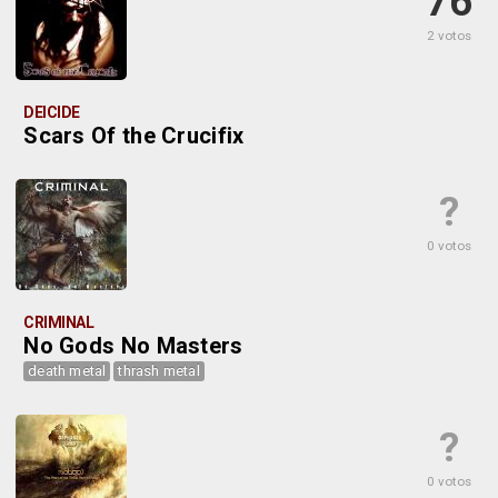
76
2 votos
DEICIDE
Scars Of the Crucifix
?
0 votos
CRIMINAL
No Gods No Masters
death metal
thrash metal
?
0 votos