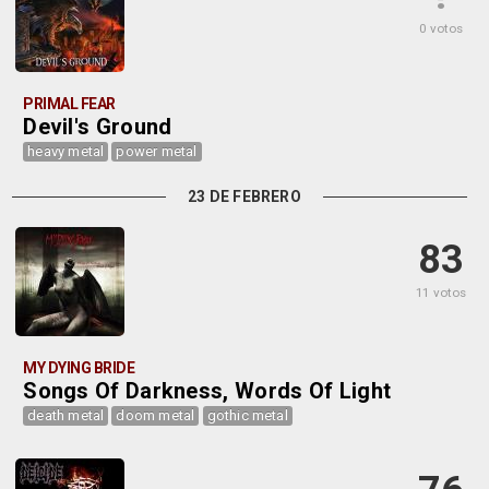
0 votos
PRIMAL FEAR
Devil's Ground
heavy metal
power metal
23 DE FEBRERO
83
11 votos
MY DYING BRIDE
Songs Of Darkness, Words Of Light
death metal
doom metal
gothic metal