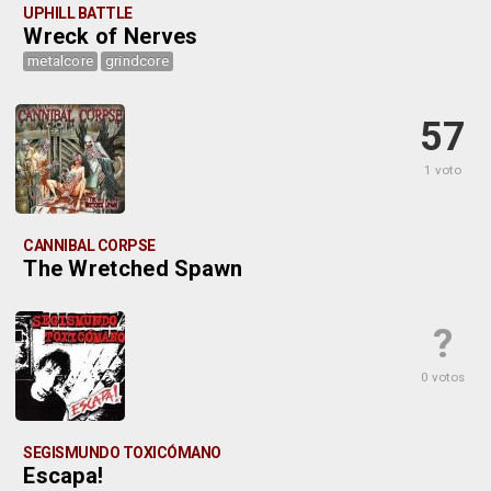
UPHILL BATTLE
Wreck of Nerves
metalcore
grindcore
57
1 voto
CANNIBAL CORPSE
The Wretched Spawn
?
0 votos
SEGISMUNDO TOXICÓMANO
Escapa!