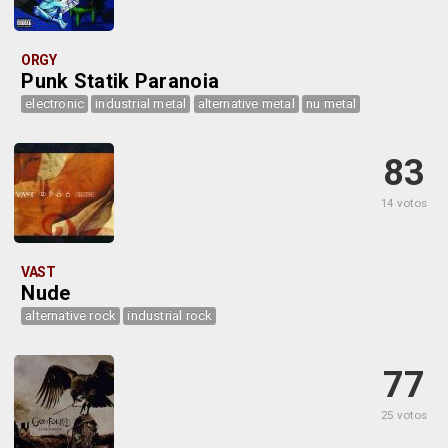
ORGY
Punk Statik Paranoia
electronic
industrial metal
alternative metal
nu metal
83
14 votos
VAST
Nude
alternative rock
industrial rock
77
25 votos