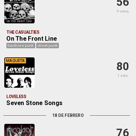
56
9 votos
THE CASUALTIES
On The Front Line
hardcore punk
street punk
MAQUETA
80
1 voto
LOVELESS
Seven Stone Songs
18 DE FEBRERO
76