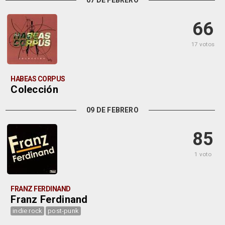
07 DE FEBRERO
66
17 votos
HABEAS CORPUS
Colección
09 DE FEBRERO
85
1 voto
FRANZ FERDINAND
Franz Ferdinand
indie rock
post-punk