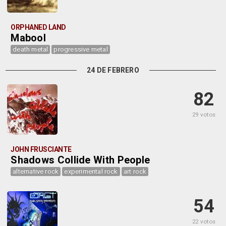
ORPHANED LAND
Mabool
death metal
progressive metal
24 DE FEBRERO
82
29 votos
JOHN FRUSCIANTE
Shadows Collide With People
alternative rock
experimental rock
art rock
54
22 votos