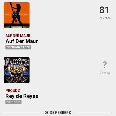
81
39 votos
AUF DER MAUR
Auf Der Maur
alternative rock
?
0 votos
PROUDZ
Rey de Reyes
hardcore
03 DE FEBRERO