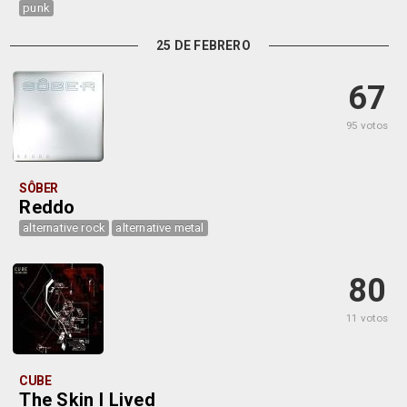
punk
25 DE FEBRERO
67
95 votos
SÔBER
Reddo
alternative rock
alternative metal
80
11 votos
CUBE
The Skin I Lived