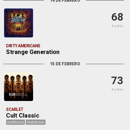
14 DE FEBRERO
68
4 votos
DIRTY AMERICANS
Strange Generation
15 DE FEBRERO
73
9 votos
SCARLET
Cult Classic
mathcore
metalcore