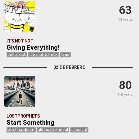
63
13 votos
IT'S NOT NOT
Giving Everything!
indie rock
alternative rock
emo
02 DE FEBRERO
80
115 votos
LOSTPROPHETS
Start Something
post-hardcore
alternative metal
nu metal