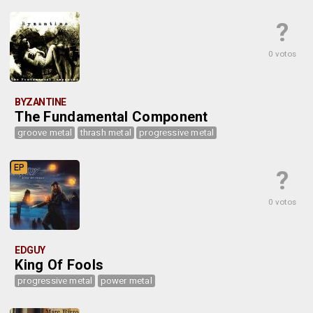
?
0 votos
BYZANTINE
The Fundamental Component
groove metal
thrash metal
progressive metal
EP
?
0 votos
EDGUY
King Of Fools
progressive metal
power metal