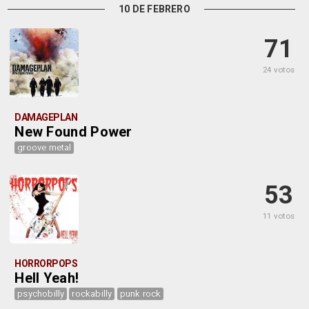
10 DE FEBRERO
71
24 votos
DAMAGEPLAN
New Found Power
groove metal
53
11 votos
HORRORPOPS
Hell Yeah!
psychobilly
rockabilly
punk rock