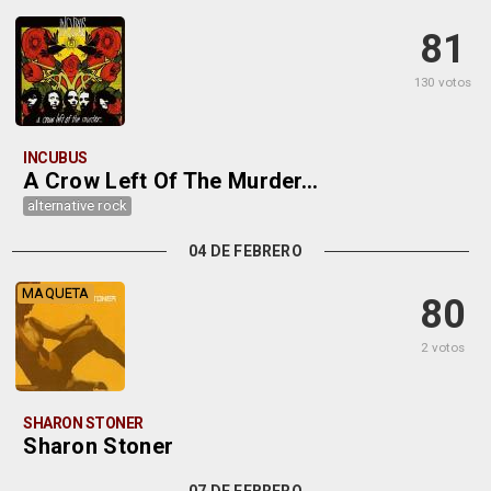
81
130 votos
INCUBUS
A Crow Left Of The Murder...
alternative rock
04 DE FEBRERO
MAQUETA
80
2 votos
SHARON STONER
Sharon Stoner