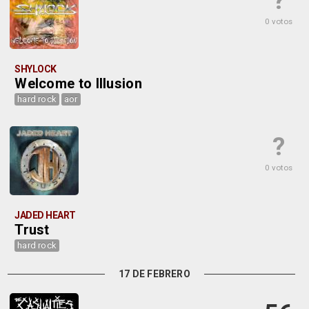
?
0 votos
SHYLOCK
Welcome to Illusion
hard rock
aor
?
0 votos
JADED HEART
Trust
hard rock
17 DE FEBRERO