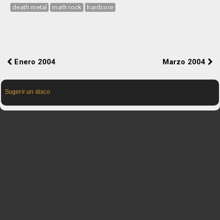
death metal
math rock
hardcore
Enero 2004
Marzo 2004
Sugerir un disco