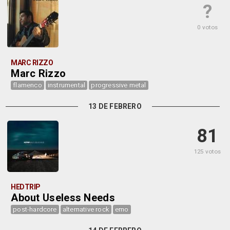
?
0 votos
MARC RIZZO
Marc Rizzo
flamenco
instrumental
progressive metal
13 DE FEBRERO
81
125 votos
HEDTRIP
About Useless Needs
post-hardcore
alternative rock
emo