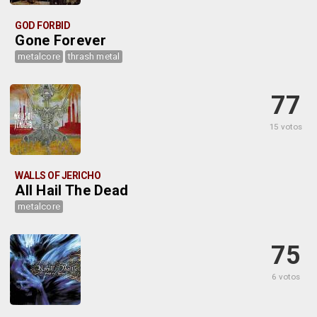
GOD FORBID
Gone Forever
metalcore
thrash metal
77
15 votos
WALLS OF JERICHO
All Hail The Dead
metalcore
75
6 votos