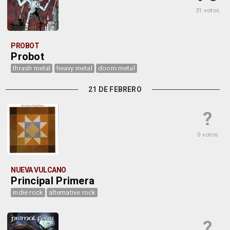
31 votos
PROBOT
Probot
thrash metal
heavy metal
doom metal
21 DE FEBRERO
?
0 votos
NUEVA VULCANO
Principal Primera
indie rock
alternative rock
?