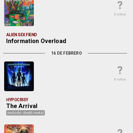
?
0 votos
ALIEN SEX FIEND
Information Overload
16 DE FEBRERO
?
0 votos
HYPOCRISY
The Arrival
melodic death metal