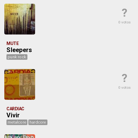
?
0 votos
MUTE
Sleepers
punk rock
?
0 votos
CARDIAC
Vivir
metalcore
hardcore